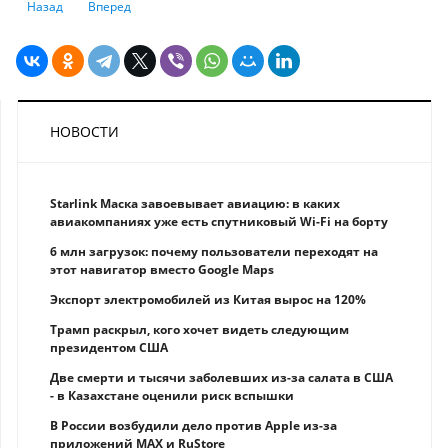
Предыдущий: Исследование: 60% компаний в шаге от киберкатастро
Следующий: Китайские хакеры атаковали более 1 000 сетевы
Назад
Вперед
НОВОСТИ
Starlink Маска завоевывает авиацию: в каких
авиакомпаниях уже есть спутниковый Wi-Fi на борту
6 млн загрузок: почему пользователи переходят на
этот навигатор вместо Google Maps
Экспорт электромобилей из Китая вырос на 120%
Трамп раскрыл, кого хочет видеть следующим
президентом США
Две смерти и тысячи заболевших из-за салата в США
- в Казахстане оценили риск вспышки
В России возбудили дело против Apple из-за
приложений MAX и RuStore