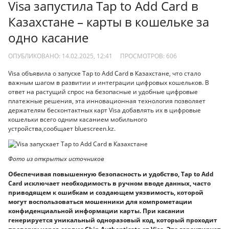
Visa запустила Tap to Add Card в
Казахстане – карты в кошельке за
одно касание
ОПУБЛИКОВАНО: 14.02.2025, 12:41
ПРОСМОТРОВ:
606
Visa объявила о запуске Tap to Add Card в Казахстане, что стало
важным шагом в развитии и интеграции цифровых кошельков. В
ответ на растущий спрос на безопасные и удобные цифровые
платежные решения, эта инновационная технология позволяет
держателям бесконтактных карт Visa добавлять их в цифровые
кошельки всего одним касанием мобильного
устройства,сообщает bluescreen.kz.
Фото из открытых источников
Обеспечивая повышенную безопасность и удобство, Tap to Add
Card исключает необходимость в ручном вводе данных, часто
приводящем к ошибкам и создающем уязвимость, которой
могут воспользоваться мошенники для компрометации
конфиденциальной информации карты. При касании
генерируется уникальный одноразовый код, который проходит