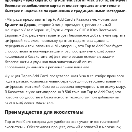
проверку через сервис Chip Authenticate от Visa. Это гарантирует
безопасное добавление карты и делает процесс значительно
быстрее и надежнее по сравнению с традиционными методами.
«Мы рады представить Tap to Add Card в Казахстане, – отметила
Кристина Дорош
, старший вице-президент, региональный
менеджер Visa в Украине, Грузии, странах СНГ и Юго-Восточной
Европы. – Это решение гарантирует безопасное добавление карты в
цифровой кошелек, поскольку данные надежно защищены
передовыми технологиями. Мы уверены, что Tap to Add Card будет
способствовать популяризации и распространению цифровых
кошельков в Казахстане, эффективно решая основные задачи
безопасности и улучшая пользовательский опыт».
Глобальная динамика и региональное влияние
Функция Tap to Add Card, представленная Visa в сентябре прошлого
года в рамках комплекса новых сервисов для совершенствования
цифровых платежей, быстро завоевала популярность по всему миру.
В Казахстане уже активировано 9 506 токенов Tap to Add Card, что
говорит об удобстве и безопасности технологии при добавлении
карт в цифровые кошельки.
Преимущества для экосистемы
Tap to Add Card создана для удобства всех участников платежной
экосистемы. Обеспечивая процесс, схожий с оплатой в магазинах,