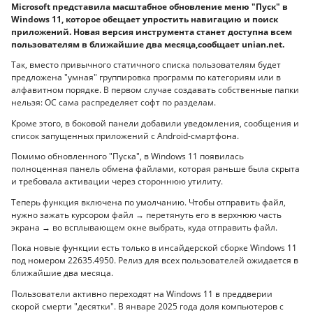
Microsoft представила масштабное обновление меню "Пуск" в
Windows 11, которое обещает упростить навигацию и поиск
приложений. Новая версия инструмента станет доступна всем
пользователям в ближайшие два месяца,сообщает unian.net.
Так, вместо привычного статичного списка пользователям будет
предложена "умная" группировка программ по категориям или в
алфавитном порядке. В первом случае создавать собственные папки
нельзя: ОС сама распределяет софт по разделам.
Кроме этого, в боковой панели добавили уведомления, сообщения и
список запущенных приложений с Android-смартфона.
Помимо обновленного "Пуска", в Windows 11 появилась
полноценная панель обмена файлами, которая раньше была скрыта
и требовала активации через стороннюю утилиту.
Теперь функция включена по умолчанию. Чтобы отправить файл,
нужно зажать курсором файл → перетянуть его в верхнюю часть
экрана → во всплывающем окне выбрать, куда отправить файл.
Пока новые функции есть только в инсайдерской сборке Windows 11
под номером 22635.4950. Релиз для всех пользователей ожидается в
ближайшие два месяца.
Пользователи активно переходят на Windows 11 в преддверии
скорой смерти "десятки". В январе 2025 года доля компьютеров с