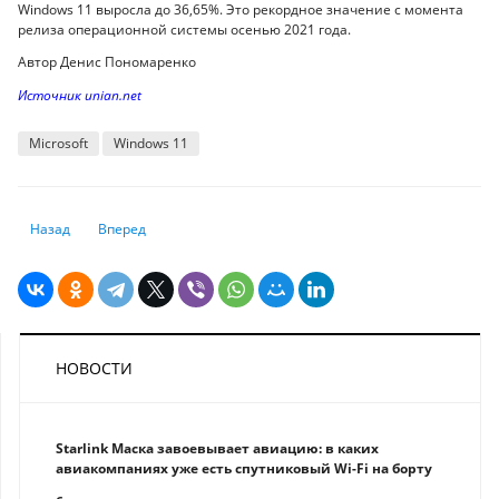
Windows 11 выросла до 36,65%. Это рекордное значение с момента
релиза операционной системы осенью 2021 года.
Автор Денис Пономаренко
Источник unian.net
Microsoft
Windows 11
Предыдущий: "Самый умный ИИ в мире" теперь умеет говорить: у Gro
Следующий: Угроза вместо вакансии: новая шпионская про
Назад
Вперед
НОВОСТИ
Starlink Маска завоевывает авиацию: в каких
авиакомпаниях уже есть спутниковый Wi-Fi на борту