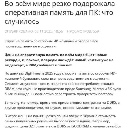
Во всём мире резко подорожала
оперативная память для ПК: что
случилось
ОПУБЛИКОВАНО: 03.11.2025, 18:56
ПРОСМОТРОВ:
559
Спрос на память со стороны ИИ-компаний отобрал все
производственные мощности.
Цены на оперативную память во всём мире бьют новые
рекорды, и, похоже, впереди нас ждёт новый кризис уже не
видеокарт, а RAM,сообщает unian.net.
По данным DigiTimes, в 2025 году спрос на память со стороны ИИ-
компаний буквально съел все производственные мощности.
Сегмент искусственного интеллекта сейчас потребляет столько
DRAM, что крупные производители вроде Samsung, Micron и SK hynix
были вынуждены полностью перестроить приоритеты поставок.
Samsung, например, временно приостановил контракты на DDR5, а
другие производители, по слухам, вскоре сделают то же самое.
В итоге цены на память резко пошли вверх: в Украине стоимость
самых популярных решений выросла почти вдвое. Например,
средняя цена 32 ГБ комплекта DDR5 от GOODRAM с начала сентября