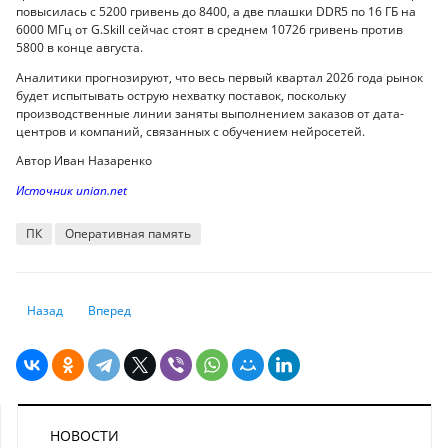
повысилась с 5200 гривень до 8400, а две плашки DDR5 по 16 ГБ на
6000 МГц от G.Skill сейчас стоят в среднем 10726 гривень против
5800 в конце августа.
Аналитики прогнозируют, что весь первый квартал 2026 года рынок
будет испытывать острую нехватку поставок, поскольку
производственные линии заняты выполнением заказов от дата-
центров и компаний, связанных с обучением нейросетей.
Автор Иван Назаренко
Источник unian.net
ПК
Оперативная память
Предыдущий: ТОП-5 ошибок при выборе смартфона в 2025 году – и как
Следующий: Названы 5 самых необычных смартфонов из Ки
Назад
Вперед
НОВОСТИ