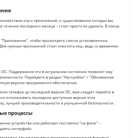
ения
множеством игр и приложений, о существовании которых вы,
в течение последнего месяца – стоит просто ее удалить. В конце
> "Приложения", чтобы просмотреть список установленных
 Для нужных приложений стоит очистить кэш, ведь со временем
и ОС. Поддержание его в актуальном состоянии позволит ему
езопасности. Перейдите в раздел "Настройки" > "Обновление
упную версию программного обеспечения.
или телефон до последней версии ОС, вам следует перейти в
жно использовать последние доступные версии этих
лу, лучшей производительности и улучшенной безопасности.
вые процессы
ении устройства или работают постоянно "на фоне" –
едлять интерфейс.
втозапуск для не-ключевых программ; ограничьте фоновые