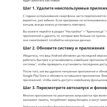
будет работать как новый.
Шаг 1. Удалите неиспользуемые прилож
С годами использования смартфона часто переполняется 
вероятно, уже забыли. Если программа не использовалась 
концов, всегда можно установить повторно.
Вы можете перейти в раздел "Настройки" > "Хранилище" 
приложений и удалить те, которые вам больше не нужны.
они накапливают гигабайты ненужных данных.
Шаг 2. Обновите систему и приложения
Убедитесь, что ваш Android обновлен до последней верси
работать быстрее и устанавливать новейшие протоколы б
системы", чтобы проверить и установить последнюю дост
После того, как вы удалили ненужные приложения и обнов
Google Play Store и обновить оставшиеся приложения. Ва
приложений, чтобы иметь доступ к новейшему функциона
Шаг 3. Пересмотрите автозапуск и фоно
Многие приложения по умолчанию запускаются при включ
занимают память, потребляют заряд батареи и могут зам
Зайдите в настройки батареи/приложений → отключите а