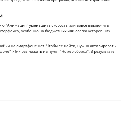
и
еню "Анимация" уменьшить скорость или вовсе выключить
нтерфейса, особенно на бюджетных или слегка устаревших
ройки на смартфоне нет. Чтобы ее найти, нужно активировать
оне" > 6-7 раз нажать на пункт "Номер сборки". В результате
dows без заморочек: 5 простых способов
рты рассказали, где лучше всего хранить важные файлы