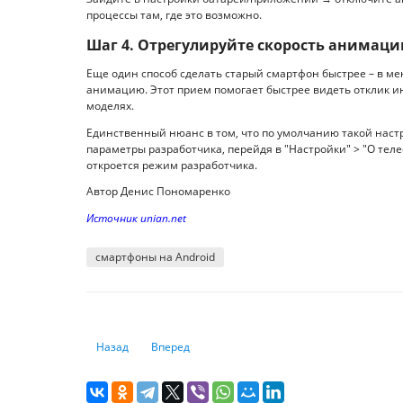
процессы там, где это возможно.
Шаг 4. Отрегулируйте скорость анимаци
Еще один способ сделать старый смартфон быстрее – в м
анимацию. Этот прием помогает быстрее видеть отклик и
моделях.
Единственный нюанс в том, что по умолчанию такой наст
параметры разработчика, перейдя в "Настройки" > "О телеф
откроется режим разработчика.
Автор Денис Пономаренко
Источник unian.net
смартфоны на Android
Предыдущий: Переносим фото с Android-телефона на Win
Следующий: Можно ли доверять флешке: экспе
Назад
Вперед