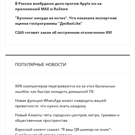
В России возбудили дело против Apple из-за
приложений MAX и RuStore
"Буллинг никуда не исчез". Что показала экспертная
оценка госпрограммы "ДосболLike"
США готовят закон об экстренном отключении ИИ
ПОПУЛЯРНЫЕ НОВОСТИ
90% компьютеров перегреваются из-за этих банальных
ошибок: как быстро охладить домашний ПК
Новая функция WhatsApp может навредить вашей
приватности: что нужно знать каждому
Новый Алматы: пять городских центров, метро, трамваи и
общественные пространства
Взрослый клиент скажет: “Я ваш QR-шмюар не знаю“ -
Сулейменов об оплате картами