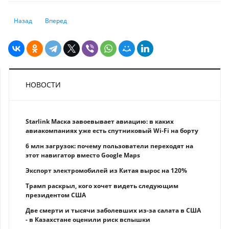
Предыдущий: Что будет, если постоянно оставлять зарядку в розетке:
Следующий: Что нельзя рассказывать или спрашивать ChatG
Назад
Вперед
НОВОСТИ
Starlink Маска завоевывает авиацию: в каких
авиакомпаниях уже есть спутниковый Wi-Fi на борту
6 млн загрузок: почему пользователи переходят на
этот навигатор вместо Google Maps
Экспорт электромобилей из Китая вырос на 120%
Трамп раскрыл, кого хочет видеть следующим
президентом США
Две смерти и тысячи заболевших из-за салата в США
- в Казахстане оценили риск вспышки