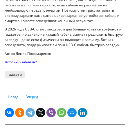
работать на полной скорости, если кабель не рассчитан на
необходимую передачу энергии. Поэтому стоит рассматривать
систему зарядки как единое целое: зарядное устройство, кабель и
смартфон вместе определяют конечный результат.
В 2026 году USB‑C стал стандартом для большинства смартфонов и
гаджетов, но далеко не каждый кабель сможет предложить быструю
зарядку – даже если физически он подходит к разъему. Вот как
определить, поддерживает ли ваш USB‑C кабель быструю зарядку.
Автор Денис Пономаренко
Источник unian.net
гаджеты
Предыдущий: Сколько электричества потребляет зарядка телефона, к
Следующий: Роботы придут - работу заберут: чего боится че
Назад
Вперед