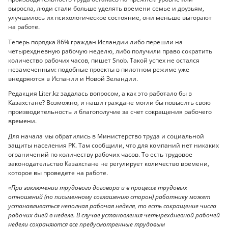
выросла, люди стали больше уделять времени семье и друзьям,
улучшилось их психологическое состояние, они меньше выгорают
на работе.
Теперь порядка 86% граждан Исландии либо перешли на
четырехдневную рабочую неделю, либо получили право сократить
количество рабочих часов, пишет Snob. Такой успех не остался
незамеченным: подобные проекты в пилотном режиме уже
внедряются в Испании и Новой Зеландии.
Редакция Liter.kz задалась вопросом, а как это работало бы в
Казахстане? Возможно, и наши граждане могли бы повысить свою
производительность и благополучие за счет сокращения рабочего
времени.
Для начала мы обратились в Министерство труда и социальной
защиты населения РК. Там сообщили, что для компаний нет никаких
ограничений по количеству рабочих часов. То есть трудовое
законодательство Казахстане не регулирует количество времени,
которое вы проведете на работе.
«При заключении трудового договора и в процессе трудовых
отношений (по письменному соглашению сторон) работнику может
устанавливаться неполная рабочая неделя, то есть сокращение числа
рабочих дней в неделе. В случае установления четырехдневной рабочей
недели сохраняются все предусмотренные трудовым