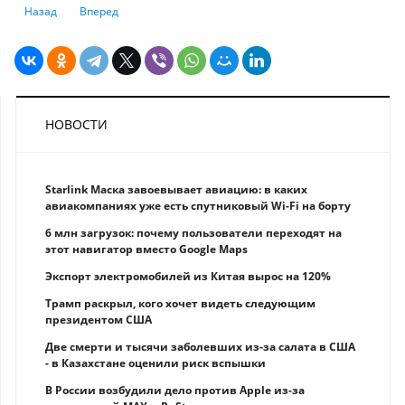
Предыдущий: Казахстан вступает в новую волну пандемии - иммунол
Следующий: Новый учебный год пройдет в новом формате
Назад
Вперед
НОВОСТИ
Starlink Маска завоевывает авиацию: в каких
авиакомпаниях уже есть спутниковый Wi-Fi на борту
6 млн загрузок: почему пользователи переходят на
этот навигатор вместо Google Maps
Экспорт электромобилей из Китая вырос на 120%
Трамп раскрыл, кого хочет видеть следующим
президентом США
Две смерти и тысячи заболевших из-за салата в США
- в Казахстане оценили риск вспышки
В России возбудили дело против Apple из-за