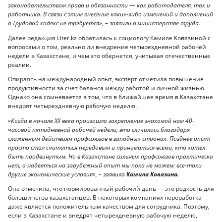
законодательством права и обязанности — как работодателя, так и
работника. В связи с этим внесение каких-либо изменений и дополнений
в Трудовой кодекс не требуется», – заявили в министерстве труда.
Далее редакция Liter.kz обратилась к социологу Камиле Ковязиной с
вопросами о том, реально ли внедрение четырехдневной рабочей
недели в Казахстане, и чем это обернется, учитывая отечественные
реалии.
Опираясь на международный опыт, эксперт отметила повышение
продуктивности за счет баланса между работой и личной жизнью.
Однако она сомневается в том, что в ближайшее время в Казахстане
внедрят четырехдневную рабочую неделю.
«Когда в начале ХХ века произошло закрепление знакомой нам 40-
часовой пятидневной рабочей недели, это случилось благодаря
слаженным действиям профсоюзов в западных странах. Позднее опыт
просто стал считаться передовым и приниматься всеми, кто хотел
быть продвинутым. Но в Казахстане сильных профсоюзов практически
нет, а надеяться на зарубежный опыт мы пока не можем: все-таки
другие экономические условия», – заявила
Камила Ковязина.
Она отметила, что нормированный рабочий день — это редкость для
большинства казахстанцев. В некоторых компаниях переработка
даже является положительным качеством для сотрудника. Поэтому,
если в Казахстане и внедрят четырехдневную рабочую неделю,