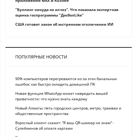
приложений MAX и RuStore
"Буллинг никуда не исчез". Что показала экспертная
оценка госпрограммы "ДосболLike"
США готовят закон об экстренном отключении ИИ
ПОПУЛЯРНЫЕ НОВОСТИ
90% компьютеров перегреваются из-за этих банальных
ошибок: как быстро охладить домашний ПК
Новая функция WhatsApp может навредить вашей
приватности: что нужно знать каждому
Новый Алматы: пять городских центров, метро, трамваи и
общественные пространства
Взрослый клиент скажет: “Я ваш QR-шмюар не знаю“ -
Сулейменов об оплате картами