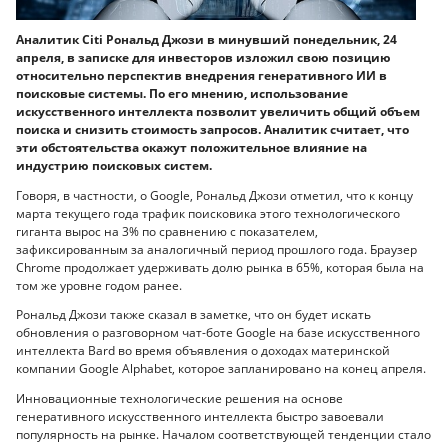
Аналитик Citi Рональд Джози в минувший понедельник, 24
апреля, в записке для инвесторов изложил свою позицию
относительно перспектив внедрения генеративного ИИ в
поисковые системы. По его мнению, использование
искусственного интеллекта позволит увеличить общий объем
поиска и снизить стоимость запросов. Аналитик считает, что
эти обстоятельства окажут положительное влияние на
индустрию поисковых систем.
Говоря, в частности, о Google, Рональд Джози отметил, что к концу
марта текущего года трафик поисковика этого технологического
гиганта вырос на 3% по сравнению с показателем,
зафиксированным за аналогичный период прошлого года. Браузер
Chrome продолжает удерживать долю рынка в 65%, которая была на
том же уровне годом ранее.
Рональд Джози также сказал в заметке, что он будет искать
обновления о разговорном чат-боте Google на базе искусственного
интеллекта Bard во время объявления о доходах материнской
компании Google Alphabet, которое запланировано на конец апреля.
Инновационные технологические решения на основе
генеративного искусственного интеллекта быстро завоевали
популярность на рынке. Началом соответствующей тенденции стало