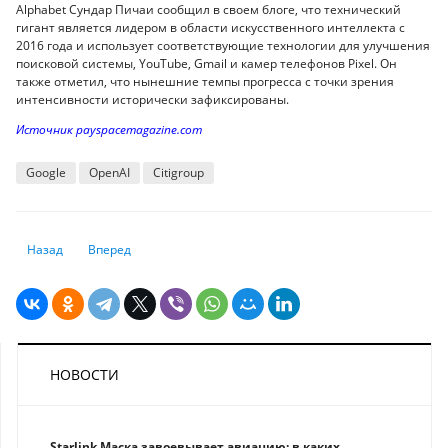
Alphabet Сундар Пичаи сообщил в своем блоге, что технический
гигант является лидером в области искусственного интеллекта с
2016 года и использует соответствующие технологии для улучшения
поисковой системы, YouTube, Gmail и камер телефонов Pixel. Он
также отметил, что нынешние темпы прогресса с точки зрения
интенсивности исторически зафиксированы.
Источник payspacemagazine.com
Google
OpenAI
Citigroup
Предыдущий: WhatsApp расширил возможности использования аккау
Следующий: Черви, стилеры, майнеры: какие новые виды т
Назад
Вперед
НОВОСТИ
Starlink Маска завоевывает авиацию: в каких