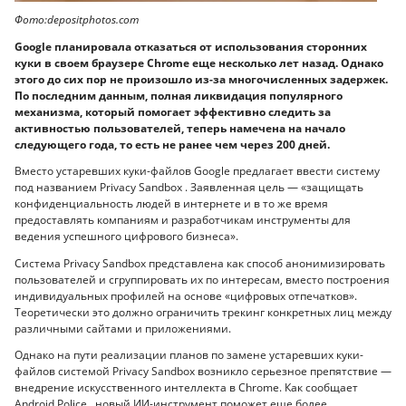
Фото:depositphotos.com
Google планировала отказаться от использования сторонних
куки в своем браузере Chrome еще несколько лет назад. Однако
этого до сих пор не произошло из-за многочисленных задержек.
По последним данным, полная ликвидация популярного
механизма, который помогает эффективно следить за
активностью пользователей, теперь намечена на начало
следующего года, то есть не ранее чем через 200 дней.
Вместо устаревших куки-файлов Google предлагает ввести систему
под названием Privacy Sandbox . Заявленная цель — «защищать
конфиденциальность людей в интернете и в то же время
предоставлять компаниям и разработчикам инструменты для
ведения успешного цифрового бизнеса».
Система Privacy Sandbox представлена как способ анонимизировать
пользователей и сгруппировать их по интересам, вместо построения
индивидуальных профилей на основе «цифровых отпечатков».
Теоретически это должно ограничить трекинг конкретных лиц между
различными сайтами и приложениями.
Однако на пути реализации планов по замене устаревших куки-
файлов системой Privacy Sandbox возникло серьезное препятствие —
внедрение искусственного интеллекта в Chrome. Как сообщает
Android Police , новый ИИ-инструмент поможет еще более