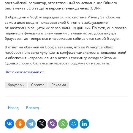
австрийский регулятор, ответственный за исполнение Общего
регламента ЕС о защите персональных данных (GDPR).
В обращении Noyb утверждается, что система Privacy Sandbox на
самом деле вводит пользователей Chrome в заблуждение
относительно защиты их персональных данных. По сути, она просто
перенесла функции отслеживания с внешних ресурсов внутрь
браузера, где теперь вся информация собираются самой Google.
В ответ на обвинения Google заявила, что ее Privacy Sandbox
наоборот призвана «улучшить конфиденциальность пользователей
и обеспечить отрасли альтернативы трекингу между сайтами».
Однако споры о балансе интересов продолжают нарастать.
Источник ecuritylab.ru
браузеры
Chrome
Реклама
Предыдущий: TIKTAG: новая атака поражает Linux и Google Chrome
Следующий: Специалисты выбрали 5 лучших ноутбуков для 
Назад
Вперед