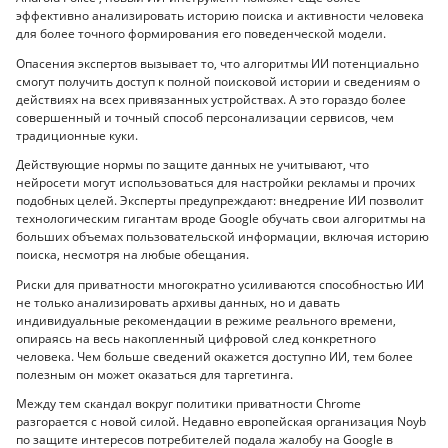
эффективно анализировать историю поиска и активности человека
для более точного формирования его поведенческой модели.
Опасения экспертов вызывает то, что алгоритмы ИИ потенциально
смогут получить доступ к полной поисковой истории и сведениям о
действиях на всех привязанных устройствах. А это гораздо более
совершенный и точный способ персонализации сервисов, чем
традиционные куки.
Действующие нормы по защите данных не учитывают, что
нейросети могут использоваться для настройки рекламы и прочих
подобных целей. Эксперты предупреждают: внедрение ИИ позволит
технологическим гигантам вроде Google обучать свои алгоритмы на
больших объемах пользовательской информации, включая историю
поиска, несмотря на любые обещания.
Риски для приватности многократно усиливаются способностью ИИ
не только анализировать архивы данных, но и давать
индивидуальные рекомендации в режиме реального времени,
опираясь на весь накопленный цифровой след конкретного
человека. Чем больше сведений окажется доступно ИИ, тем более
полезным он может оказаться для таргетинга.
Между тем скандал вокруг политики приватности Chrome
разгорается с новой силой. Недавно европейская организация Noyb
по защите интересов потребителей подала жалобу на Google в