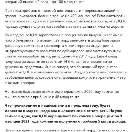
операций вырос в 2 раза – до 108 млрд тенге!
При этом прибыль от прямой деятельности – перевозки людей и
грузов – оказалась больше только на 400 млн тенге! Если учитывать,
что перевозка людей всегда убыточна, то можно говорить, что у ҚТЖ
гораздо лучше получается зарабатывать на деньгах, чем на дороге.
66 млрд тенге ҚТЖ заработала на процентах по выданным займам –
чисто банковская операция. 29 млрд записаны в доход благодаря
договору с комитетом транспорта министерства индустрии и
инфраструктурного развития по субсидированию части купонной
ставки на еврооблигации, выпущенной в 2017 году. Еще 4 млрд
получила за выданные гарантии. И 3 млрд – это проценты по
денежным средствам. Иначе говоря, это банковский процент за
депозиты ҚТЖ в коммерческих банках. Откуда у компании появились
свободные деньги, которые она передала кому-то на хранение, – это
еще один вопрос.
Но только благодаря всем этим операциям в 2020 году компания
вышла в плюс с прибылью в 48 млрд тенге.
Что происходило в нацкомпании в прошлом году, будет
известно в марте, когда она выложит свою отчетность. Но уже
сейчас видно, как ҚТЖ наращивает банковские операции: за 9
месяцев 2021 года компания получила от займов 5 млрд дохода.
За это же время позапрошлого года – только 4 млрд. То есть по итогу