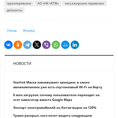
грузоперевозки
АО «НК «КТЖ»
пассажирские перевозки
депозиты
Предыдущий: Интернет-рекламный бизнес Google стал мишенью ант
Следующий: В 2022 году темпы роста будут менее интенси
Назад
Вперед
НОВОСТИ
Starlink Маска завоевывает авиацию: в каких
авиакомпаниях уже есть спутниковый Wi-Fi на борту
6 млн загрузок: почему пользователи переходят на
этот навигатор вместо Google Maps
Экспорт электромобилей из Китая вырос на 120%
Трамп раскрыл, кого хочет видеть следующим