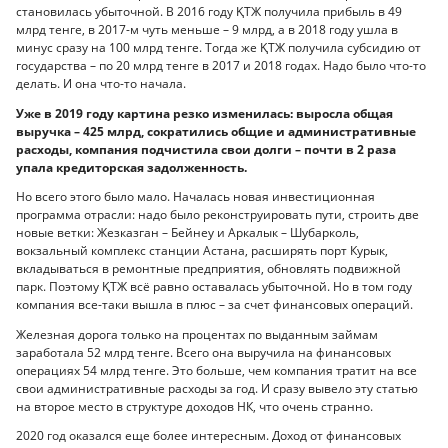
становилась убыточной. В 2016 году ҚТЖ получила прибыль в 49
млрд тенге, в 2017-м чуть меньше – 9 млрд, а в 2018 году ушла в
минус сразу на 100 млрд тенге. Тогда же ҚТЖ получила субсидию от
государства – по 20 млрд тенге в 2017 и 2018 годах. Надо было что-то
делать. И она что-то начала.
Уже в 2019 году картина резко изменилась: выросла общая
выручка – 425 млрд, сократились общие и административные
расходы, компания подчистила свои долги – почти в 2 раза
упала кредиторская задолженность.
Но всего этого было мало. Началась новая инвестиционная
программа отрасли: надо было реконструировать пути, строить две
новые ветки: Жезказган – Бейнеу и Аркалык – Шубарколь,
вокзальный комплекс станции Астана, расширять порт Курык,
вкладываться в ремонтные предприятия, обновлять подвижной
парк. Поэтому ҚТЖ всё равно оставалась убыточной. Но в том году
компания все-таки вышла в плюс – за счет финансовых операций.
Железная дорога только на процентах по выданным займам
заработала 52 млрд тенге. Всего она выручила на финансовых
операциях 54 млрд тенге. Это больше, чем компания тратит на все
свои административные расходы за год. И сразу вывело эту статью
на второе место в структуре доходов НК, что очень странно.
2020 год оказался еще более интересным. Доход от финансовых