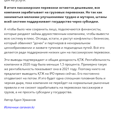
цен на услуги.
В итоге пассажирские перевозки остаются дешевыми, вся
компания зарабатывает на грузовых перевозках. Но так как
заниматься мелкими улучшениями трудно и муторно, штаны
всей системе поддерживает государство через субсидии.
А чтобы было чем сохранить лицо, подключаются финансисты,
которые раздают займы дружественным компаниям, чтобы вывести
всю систему в плюс. Отсюда, кстати, и растут конфликты с бизнесом,
который обвиняет “дочек” и партнеров в ненормальном
ценообразовании и захвате тупиков и подъездных путей. Всё это
делается ради поддержания низких цен на пассажирские перевозки.
Эти выводы подтверждает и общая доходность ҚТЖ. Рентабельность
компании в 2020 году была меньше 1,5 процента. Примерно такую
же рентабельность показывает она в 2021 году. Поэтому никто не
предлагает выводить ҚТЖ на IPO прямо сейчас. Его постоянно
отодвигают на потом. И это будет одна сплошная головная боль и
черная дыра, пока компания не перейдет на нормальные рыночные
правила и не сможет зарабатывать на перевозках пассажиров и
грузов, а не просить субсидии у государства.
Автор Адил Урманов
Источник caravan.kz