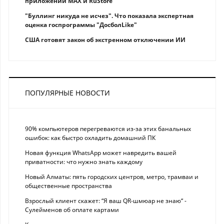
приложений MAX и RuStore
"Буллинг никуда не исчез". Что показала экспертная
оценка госпрограммы "ДосболLike"
США готовят закон об экстренном отключении ИИ
ПОПУЛЯРНЫЕ НОВОСТИ
90% компьютеров перегреваются из-за этих банальных
ошибок: как быстро охладить домашний ПК
Новая функция WhatsApp может навредить вашей
приватности: что нужно знать каждому
Новый Алматы: пять городских центров, метро, трамваи и
общественные пространства
Взрослый клиент скажет: “Я ваш QR-шмюар не знаю“ -
Сулейменов об оплате картами