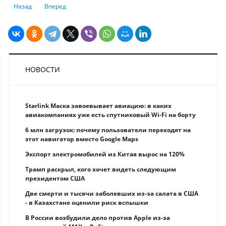
Предыдущий: Как передать или получить крипту по наследству
Следующий: Почти никто из криптовалютных инвесторов не
Назад
Вперед
НОВОСТИ
Starlink Маска завоевывает авиацию: в каких
авиакомпаниях уже есть спутниковый Wi-Fi на борту
6 млн загрузок: почему пользователи переходят на
этот навигатор вместо Google Maps
Экспорт электромобилей из Китая вырос на 120%
Трамп раскрыл, кого хочет видеть следующим
президентом США
Две смерти и тысячи заболевших из-за салата в США
- в Казахстане оценили риск вспышки
В России возбудили дело против Apple из-за