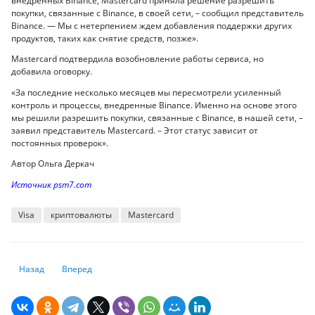
внедренных Binance, Mastercard приняла решение разрешить
покупки, связанные с Binance, в своей сети, – сообщил представитель
Binance. — Мы с нетерпением ждем добавления поддержки других
продуктов, таких как снятие средств, позже».
Mastercard подтвердила возобновление работы сервиса, но
добавила оговорку.
«За последние несколько месяцев мы пересмотрели усиленный
контроль и процессы, внедренные Binance. Именно на основе этого
мы решили разрешить покупки, связанные с Binance, в нашей сети, –
заявил представитель Mastercard. – Этот статус зависит от
постоянных проверок».
Автор Ольга Деркач
Источник psm7.com
Visa
криптовалюты
Masterсard
Предыдущий: Binance преодолела важный рубеж в 200 миллионов по
Следующий: Как текущие новости и анализ криптовалют м
Назад
Вперед