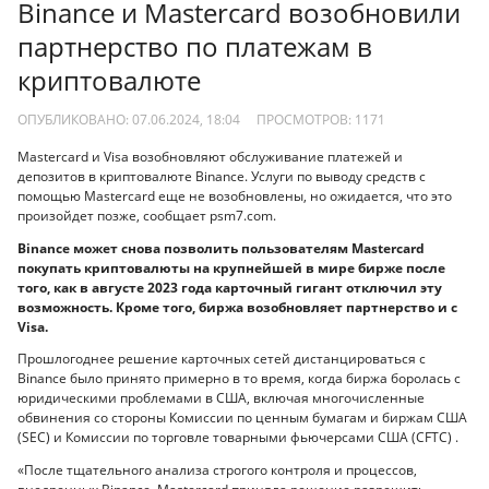
Binance и Mastercard возобновили
партнерство по платежам в
криптовалюте
ОПУБЛИКОВАНО: 07.06.2024, 18:04
ПРОСМОТРОВ:
1171
Mastercard и Visa возобновляют обслуживание платежей и
депозитов в криптовалюте Binance. Услуги по выводу средств с
помощью Mastercard еще не возобновлены, но ожидается, что это
произойдет позже, сообщает psm7.com.
Binance может снова позволить пользователям Mastercard
покупать криптовалюты на крупнейшей в мире бирже после
того, как в августе 2023 года карточный гигант отключил эту
возможность. Кроме того, биржа возобновляет партнерство и с
Visa.
Прошлогоднее решение карточных сетей дистанцироваться с
Binance было принято примерно в то время, когда биржа боролась с
юридическими проблемами в США, включая многочисленные
обвинения со стороны Комиссии по ценным бумагам и биржам США
(SEC) и Комиссии по торговле товарными фьючерсами США (CFTC) .
«После тщательного анализа строгого контроля и процессов,