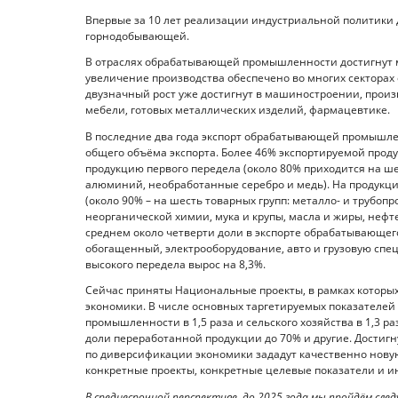
Впервые за 10 лет реализации индустриальной политик
горнодобывающей.
В отраслях обрабатывающей промышленности достигнут м
увеличение производства обеспечено во многих сектора
двузначный рост уже достигнут в машиностроении, произ
мебели, готовых металлических изделий, фармацевтике.
В последние два года экспорт обрабатывающей промышленн
общего объёма экспорта. Более 46% экспортируемой пр
продукцию первого передела (около 80% приходится на ш
алюминий, необработанные серебро и медь). На продукци
(около 90% – на шесть товарных групп: металло- и трубопр
неорганической химии, мука и крупы, масла и жиры, нефт
среднем около четверти доли в экспорте обрабатывающего 
обогащенный, электрооборудование, авто и грузовую спецт
высокого передела вырос на 8,3%.
Сейчас приняты Национальные проекты, в рамках которы
экономики. В числе основных таргетируемых показателей
промышленности в 1,5 раза и сельского хозяйства в 1,3 р
доли переработанной продукции до 70% и другие. Достиг
по диверсификации экономики зададут качественно новую 
конкретные проекты, конкретные целевые показатели и и
В среднесрочной перспективе, до 2025 года мы пройдём сл