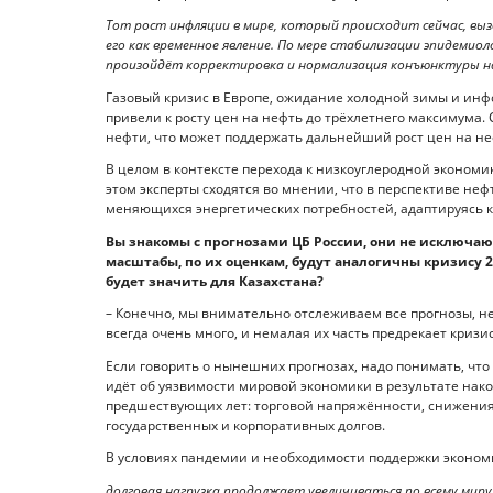
Тот рост инфляции в мире, который происходит сейчас, вы
его как временное явление. По мере стабилизации эпидемио
произойдёт корректировка и нормализация конъюнктуры н
Газовый кризис в Европе, ожидание холодной зимы и ин
привели к росту цен на нефть до трёхлетнего максимума
нефти, что может поддержать дальнейший рост цен на не
В целом в контексте перехода к низкоуглеродной экономи
этом эксперты сходятся во мнении, что в перспективе не
меняющихся энергетических потребностей, адаптируясь
Вы знакомы с прогнозами ЦБ России, они не исключаю
масштабы, по их оценкам, будут аналогичны кризису 20
будет значить для Казахстана?
– Конечно, мы внимательно отслеживаем все прогнозы, н
всегда очень много, и немалая их часть предрекает кризис
Если говорить о нынешних прогнозах, надо понимать, что
идёт об уязвимости мировой экономики в результате нак
предшествующих лет: торговой напряжённости, снижения
государственных и корпоративных долгов.
В условиях пандемии и необходимости поддержки эконом
долговая нагрузка продолжает увеличиваться по всему мир