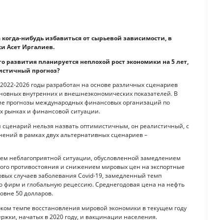
а когда-нибудь избавиться от сырьевой зависимости, в
и Асет Иргалиев.
о развития планируется неплохой рост экономики на 5 лет,
мистичный прогноз?
 2022-2026 годы разработан на основе различных сценариев
сновных внутренних и внешнеэкономических показателей. В
ие прогнозы международных финансовых организаций по
х рынках и финансовой ситуации.
 сценарий нельзя назвать оптимистичным, он реалистичный, с
нений в рамках двух альтернативных сценариев –
ием неблагоприятной ситуации, обусловленной замедлением
ного противостояния и снижением мировых цен на экспортные
овых случаев заболевания Covid-19, замедленный темп
о фирм и глобальную рецессию. Среднегодовая цена на нефть
ровне 50 долларов.
оком темпе восстановления мировой экономики в текущем году
ржки, начатых в 2020 году, и вакцинации населения.