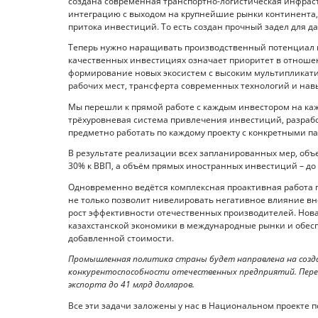
создана современная транспортно-логистическая инфрас
интеграцию с выходом на крупнейшие рынки континента,
притока инвестиций. То есть создан прочный задел для 
Теперь нужно наращивать производственный потенциал и
качественных инвестициях означает приоритет в отноше
формирование новых экосистем с высоким мультипликати
рабочих мест, трансферта современных технологий и навы
Мы перешли к прямой работе с каждым инвестором на ка
трёхуровневая система привлечения инвестиций, разраб
предметно работать по каждому проекту с конкретными п
В результате реализации всех запланированных мер, объе
30% к ВВП, а объём прямых иностранных инвестиций – до 
Одновременно ведётся комплексная проактивная работа 
не только позволит нивелировать негативное влияние вн
рост эффективности отечественных производителей. Нова
казахстанской экономики в международные рынки и обесп
добавленной стоимости.
Промышленная политика страны будет направлена на созд
конкурентоспособности отечественных предприятий. Перед
экспорта до 41 млрд долларов.
Все эти задачи заложены у нас в Национальном проекте п