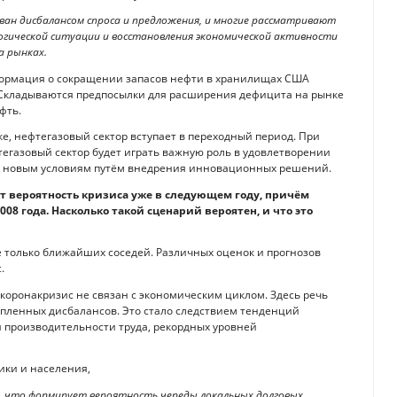
зван дисбалансом спроса и предложения, и многие рассматривают
логической ситуации и восстановления экономической активности
а рынках.
формация о сокращении запасов нефти в хранилищах США
. Складываются предпосылки для расширения дефицита на рынке
фть.
ке, нефтегазовый сектор вступает в переходный период. При
фтегазовый сектор будет играть важную роль в удовлетворении
 к новым условиям путём внедрения инновационных решений.
т вероятность кризиса уже в следующем году, причём
08 года. Насколько такой сценарий вероятен, и что это
е только ближайших соседей. Различных оценок и прогнозов
.
 коронакризис не связан с экономическим циклом. Здесь речь
опленных дисбалансов. Это стало следствием тенденций
 производительности труда, рекордных уровней
ики и населения,
у, что формирует вероятность череды локальных долговых