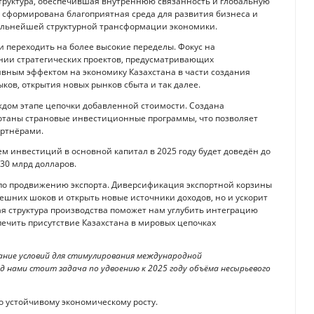
труктура, обеспечившая внутреннюю связанность и глобальную
 сформирована благоприятная среда для развития бизнеса и
дальнейшей структурной трансформации экономики.
 переходить на более высокие переделы. Фокус на
нии стратегических проектов, предусматривающих
вным эффектом на экономику Казахстана в части создания
ков, открытия новых рынков сбыта и так далее.
ждом этапе цепочки добавленной стоимости. Создана
отаны страновые инвестиционные программы, что позволяет
артнёрами.
м инвестиций в основной капитал в 2025 году будет доведён до
30 млрд долларов.
по продвижению экспорта. Диверсификация экспортной корзины
ешних шоков и открыть новые источники доходов, но и ускорит
я структура производства поможет нам углубить интеграцию
ечить присутствие Казахстана в мировых цепочках
ание условий для стимулирования международной
 нами стоит задача по удвоению к 2025 году объёма несырьевого
о устойчивому экономическому росту.