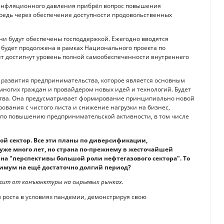
оинфляционного давления прибрёл вопрос повышения
редь через обеспечение доступности продовольственных
и будут обеспечены господдержкой. Ежегодно вводятся
 будет продолжена в рамках Национального проекта по
удет достигнут уровень полной самообеспеченности внутреннего
о развития предпринимательства, которое является основным
многих граждан и провайдером новых идей и технологий. Будет
ства. Она предусматривает формирование принципиально новой
ования с чистого листа и снижение нагрузки на бизнес,
 по повышению предпринимательской активности, в том числе
ой сектор. Все эти планы по диверсификации,
уже много лет, но страна по-прежнему в жесточайшей
 на "перспективы большой роли нефтегазового сектора". То
нимум на ещё достаточно долгий период?
висит от конъюнктуры на сырьевых рынках.
 роста в условиях пандемии, демонстрируя свою