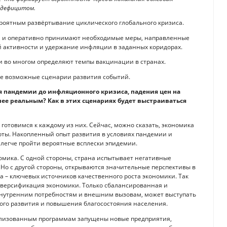
 дефицитом.
роятным развёртывание циклического глобального кризиса.
и и оперативно принимают необходимые меры, направленные
 активности и удержание инфляции в заданных коридорах.
и во многом определяют темпы вакцинации в странах.
се возможные сценарии развития событий.
 пандемии до инфляционного кризиса, падения цен на
олее реальным? Как в этих сценариях будет выстраиваться
отовимся к каждому из них. Сейчас, можно сказать, экономика
оты. Накопленный опыт развития в условиях пандемии и
легче пройти вероятные всплески эпидемии.
номика. С одной стороны, страна испытывает негативные
 Но с другой стороны, открываются значительные перспективы в
 – ключевых источников качественного роста экономики. Так
иверсификация экономики. Только сбалансированная и
внутренним потребностям и внешним вызовам, может выступать
ого развития и повышения благосостояния населения.
еализованным программам запущены новые предприятия,