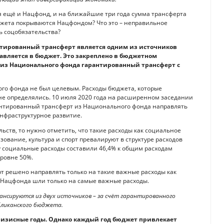
ся ещё и Нацфонд, и на ближайшие три года сумма трансферта
джета покрываются Нацфондом? Что это – неправильное
ь соцобязательства?
нтированный трансферт является одним из источников
авляется в бюджет. Это закреплено в бюджетном
 из Национального фонда гарантированный трансферт с
го фонда не был целевым. Расходы бюджета, которые
не определялись. 10 июля 2020 года на расширенном заседании
арантированный трансферт из Национального фонда направлять
нфраструктурное развитие.
ьств, то нужно отметить, что такие расходы как социальное
ование, культура и спорт превалируют в структуре расходов
у социальные расходы составили 46,4% к общим расходам
уровне 50%.
рт решено направлять только на такие важные расходы как
а Нацфонда шли только на самые важные расходы.
ансируются из двух источников – за счёт гарантированного
бликанского бюджета.
ризисные годы. Однако каждый год бюджет привлекает