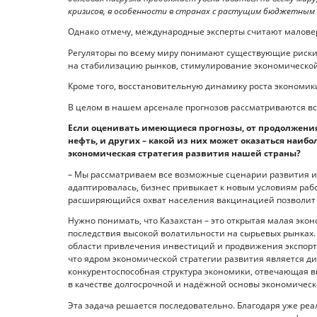
кризисов, в особенности в странах с растущим бюджетным
Однако отмечу, международные эксперты считают малове
Регуляторы по всему миру понимают существующие риск
на стабилизацию рынков, стимулирование экономической
Кроме того, восстановительную динамику роста экономик
В целом в нашем арсенале прогнозов рассматриваются в
Если оценивать имеющиеся прогнозы, от продолжения
нефть, и других – какой из них может оказаться наиб
экономическая стратегия развития нашей страны?
– Мы рассматриваем все возможные сценарии развития и г
адаптировалась, бизнес привыкает к новым условиям раб
расширяющийся охват населения вакцинацией позволит 
Нужно понимать, что Казахстан – это открытая малая эко
последствия высокой волатильности на сырьевых рынках.
области привлечения инвестиций и продвижения экспорта
что ядром экономической стратегии развития является д
конкурентоспособная структура экономики, отвечающая 
в качестве долгосрочной и надёжной основы экономическ
Эта задача решается последовательно. Благодаря уже р