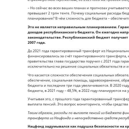
– Но сейчас во всех ваших планах и прогнозах учитывает
превышает 2 трлн тенге. Почему социальные расходы бю
планирование? В чём сложность для бюджета – обеспечит
Это не является неправильным планированием. Гара
доходов республиканского бюджета. Он ежегодно напр
законодательстве. Республиканский бюджет получает
2007 года.
До 2021 года гарантированный трансферт из Национально
финансировались за счёт гарантированного трансферта, 
правительства глава государства поручил с 2021 года г
исключительно на решение социальных обязательств и и
Что касается сложности обеспечения социальных обязател
обеспечение, социальная помощь, здравоохранение, образ
бюджета и последние три года увеличиваются. В 2020 год
бюджета, в 2021 году – 48,5%, в 2022 году планируются на 
Учитывая это, с прошлого года гарантированный трансфе
выплата пенсий. Это вопрос мониторинга, чтобы средств
Таким образом, расходы по выплате пенсий из бюджета фин
трансферта из Нацфонда и непосредственно средств респу
Нацфонд задумывался как подушка безопасности на к