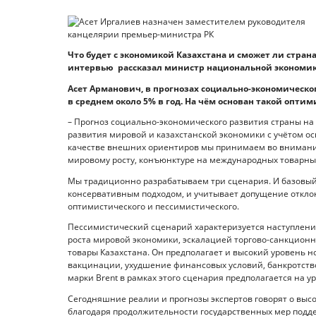
Что будет с экономикой Казахстана и сможет ли стран
интервью рассказал министр национальной экономик
Асет Арманович, в прогнозах социально-экономическог
в среднем около 5% в год. На чём основан такой опти
– Прогноз социально-экономического развития страны на
развития мировой и казахстанской экономики с учётом о
качестве внешних ориентиров мы принимаем во вниман
мировому росту, конъюнктуре на международных товарны
Мы традиционно разрабатываем три сценария. И базовый
консервативным подходом, и учитывает допущение откло
оптимистического и пессимистического.
Пессимистический сценарий характеризуется наступлен
роста мировой экономики, эскалацией торгово-санкцион
товары Казахстана. Он предполагает и высокий уровень н
вакцинации, ухудшение финансовых условий, банкротств
марки Brent в рамках этого сценария предполагается на у
Сегодняшние реалии и прогнозы экспертов говорят о выс
благодаря продолжительности государственных мер подде