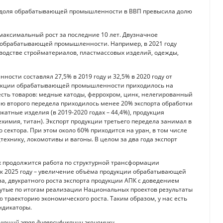
и доля обрабатывающей промышленности в ВВП превысила долю
аксимальный рост за последние 10 лет. Двузначное
х обрабатывающей промышленности. Например, в 2021 году
водстве стройматериалов, пластмассовых изделий, одежды,
ости составлял 27,5% в 2019 году и 32,5% в 2020 году от
одукции обрабатывающей промышленности приходилось на
есть товаров: медные катоды, феррохром, цинк, нелегированный
ю второго передела приходилось менее 20% экспорта обработки
окатные изделия (в 2019-2020 годах – 44,4%), продукция
ехимия, титан). Экспорт продукции третьего передела занимал в
сектора. При этом около 60% приходится на уран, в том числе
ехнику, локомотивы и вагоны. В целом за два года экспорт
х продолжится работа по структурной трансформации
 к 2025 году – увеличение объёма продукции обрабатывающей
аза, двукратного роста экспорта продукции АПК с доведением
нутые по итогам реализации Национальных проектов результаты
траекторию экономического роста. Таким образом, у нас есть
ндикаторы.
едующий этап диверсификации экономики.