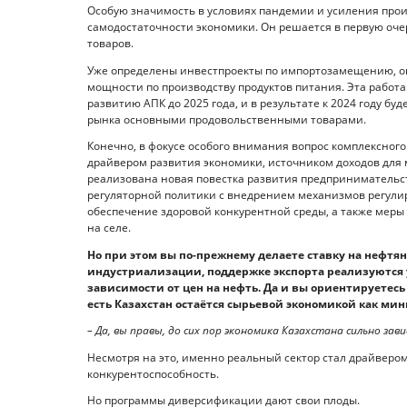
Особую значимость в условиях пандемии и усиления пр
самодостаточности экономики. Он решается в первую оче
товаров.
Уже определены инвестпроекты по импортозамещению, он
мощности по производству продуктов питания. Эта работа
развитию АПК до 2025 года, и в результате к 2024 году б
рынка основными продовольственными товарами.
Конечно, в фокусе особого внимания вопрос комплексног
драйвером развития экономики, источником доходов для 
реализована новая повестка развития предприниматель
регуляторной политики с внедрением механизмов регулир
обеспечение здоровой конкурентной среды, а также меры
на селе.
Но при этом вы по-прежнему делаете ставку на нефтян
индустриализации, поддержке экспорта реализуются 
зависимости от цен на нефть. Да и вы ориентируетесь
есть Казахстан остаётся сырьевой экономикой как ми
– Да, вы правы, до сих пор экономика Казахстана сильно за
Несмотря на это, именно реальный сектор стал драйвером
конкурентоспособность.
Но программы диверсификации дают свои плоды.