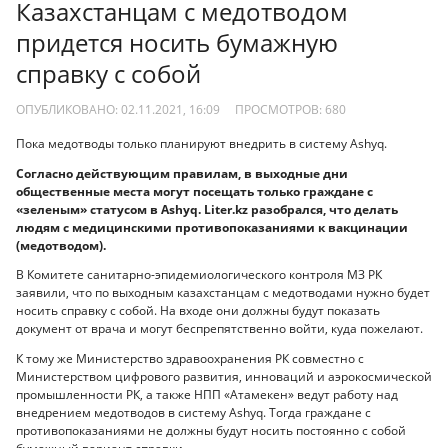
Казахстанцам с медотводом
придется носить бумажную
справку с собой
ОПУБЛИКОВАНО: 02.11.2021, 16:09
ПРОСМОТРОВ:
680
Пока медотводы только планируют внедрить в систему Ashyq.
Согласно действующим правилам, в выходные дни
общественные места могут посещать только граждане с
«зеленым» статусом в Ashyq. Liter.kz разобрался, что делать
людям с медицинскими противопоказаниями к вакцинации
(медотводом).
В Комитете санитарно-эпидемиологического контроля МЗ РК
заявили, что по выходным казахстанцам с медотводами нужно будет
носить справку с собой. На входе они должны будут показать
документ от врача и могут беспрепятственно войти, куда пожелают.
К тому же Министерство здравоохранения РК совместно с
Министерством цифрового развития, инноваций и аэрокосмической
промышленности РК, а также НПП «Атамекен» ведут работу над
внедрением медотводов в систему Ashyq. Тогда граждане с
противопоказаниями не должны будут носить постоянно с собой