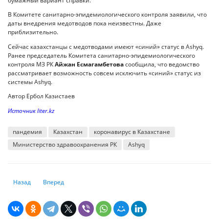
бумажный вариант справки.
В Комитете санитарно-эпидемиологического контроля заявили, что
даты внедрения медотводов пока неизвестны. Даже
приблизительно.
Сейчас казахстанцы с медотводами имеют «синий» статус в Ashyq.
Ранее председатель Комитета санитарно-эпидемиологического
контроля МЗ РК
Айжан Есмагамбетова
сообщила, что ведомство
рассматривает возможность совсем исключить «синий» статус из
системы Ashyq.
Автор Ербол Казистаев
Источник liter.kz
пандемия
Казахстан
коронавирус в Казахстане
Министерство здравоохранения РК
Ashyq
Предыдущий: В Казахстане мужчинам предлагают взятки в 2,5 раза 
Следующий: Почему шипованные зимние колеса — бесполе
Назад
Вперед