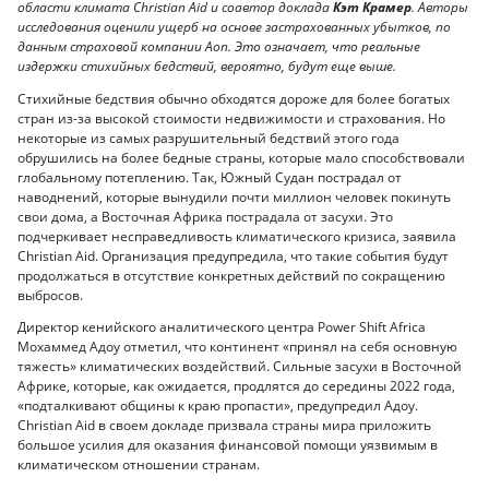
области климата Christian Aid и соавтор доклада
Кэт Крамер
. Авторы
исследования оценили ущерб на основе застрахованных убытков, по
данным страховой компании Aon. Это означает, что реальные
издержки стихийных бедствий, вероятно, будут еще выше.
Стихийные бедствия обычно обходятся дороже для более богатых
стран из-за высокой стоимости недвижимости и страхования. Но
некоторые из самых разрушительный бедствий этого года
обрушились на более бедные страны, которые мало способствовали
глобальному потеплению. Так, Южный Судан пострадал от
наводнений, которые вынудили почти миллион человек покинуть
свои дома, а Восточная Африка пострадала от засухи. Это
подчеркивает несправедливость климатического кризиса, заявила
Christian Aid. Организация предупредила, что такие события будут
продолжаться в отсутствие конкретных действий по сокращению
выбросов.
Директор кенийского аналитического центра Power Shift Africa
Мохаммед Адоу отметил, что континент «принял на себя основную
тяжесть» климатических воздействий. Сильные засухи в Восточной
Африке, которые, как ожидается, продлятся до середины 2022 года,
«подталкивают общины к краю пропасти», предупредил Адоу.
Christian Aid в своем докладе призвала страны мира приложить
большое усилия для оказания финансовой помощи уязвимым в
климатическом отношении странам.