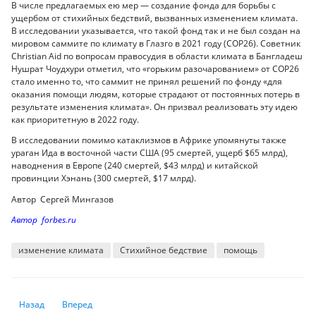
В числе предлагаемых ею мер — создание фонда для борьбы с
ущербом от стихийных бедствий, вызванных изменением климата.
В исследовании указывается, что такой фонд так и не был создан на
мировом саммите по климату в Глазго в 2021 году (COP26). Советник
Christian Aid по вопросам правосудия в области климата в Бангладеш
Нушрат Чоудхури отметил, что «горьким разочарованием» от COP26
стало именно то, что саммит не принял решений по фонду «для
оказания помощи людям, которые страдают от постоянных потерь в
результате изменения климата». Он призвал реализовать эту идею
как приоритетную в 2022 году.
В исследовании помимо катаклизмов в Африке упомянуты также
ураган Ида в восточной части США (95 смертей, ущерб $65 млрд),
наводнения в Европе (240 смертей, $43 млрд) и китайской
провинции Хэнань (300 смертей, $17 млрд).
Автор Сергей Мингазов
Автор forbes.ru
изменение климата
Стихийное бедствие
помощь
Предыдущий: Глава ВОЗ анонсировал на 2022 год работу над соглаш
Следующий: Как узнать реальную цену на понравившуюся 
Назад
Вперед