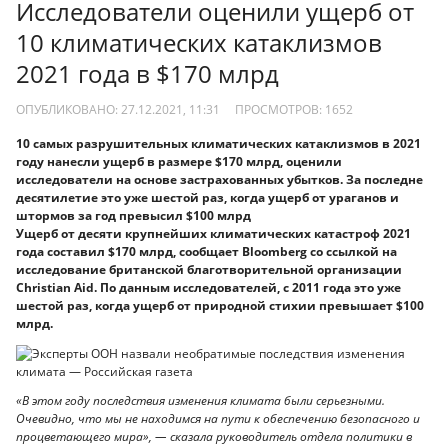
Исследователи оценили ущерб от
10 климатических катаклизмов
2021 года в $170 млрд
ОПУБЛИКОВАНО: 27.12.2021, 11:31
ПРОСМОТРОВ:
1652
10 самых разрушительных климатических катаклизмов в 2021
году нанесли ущерб в размере $170 млрд, оценили
исследователи на основе застрахованных убытков. За последне
десятилетие это уже шестой раз, когда ущерб от ураганов и
штормов за год превысил $100 млрд
Ущерб от десяти крупнейших климатических катастроф 2021
года составил $170 млрд, сообщает Bloomberg со ссылкой на
исследование британской благотворительной организации
Christian Aid. По данным исследователей, с 2011 года это уже
шестой раз, когда ущерб от природной стихии превышает $100
млрд.
«В этом году последствия изменения климата были серьезными.
Очевидно, что мы не находимся на пути к обеспечению безопасного и
процветающего мира», — сказала руководитель отдела политики в