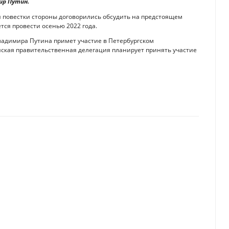
ир Путин.
 повестки стороны договорились обсудить на предстоящем
ся провести осенью 2022 года.
ладимира Путина примет участие в Петербургском
анская правительственная делегация планирует принять участие
жно знать ребенку и родителю