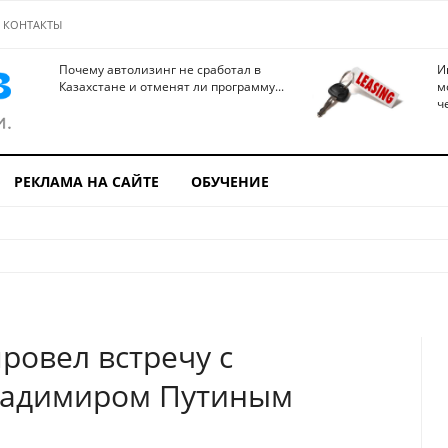
КОНТАКТЫ
Почему автолизинг не сработал в
И
Казахстане и отменят ли программу...
м
ч
РЕКЛАМА НА САЙТЕ
ОБУЧЕНИЕ
ровел встречу с
ладимиром Путиным