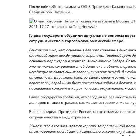
После юбилейного саммита ОДКБ Президент Казахстана К
Владимиром Путиным.
Главы государств обсудили актуальные вопросы двуст
сотрудничество в торгово-экономической сфере.
Действительно, нет основания для разочарования динамик
взаимодействия между нашими странами. Товарооборот дост
основным партнером в торгово- экономической сфере. Поэт
это не только сохранение этой динамики и объема торговли
исходящие из современных геополитических реалий. Я с соб
ответственных за этот блок, во главе с первым заместите
переговоры, перед ними была поставлена задача в деловом
достижения конкретных практических результатов, – сказ
Глава государства сообщил, что сегодня на разных стадия
долларов в таких отраслях, как машиностроение, металл
В свою очередь Президент России также отметил положи
сотрудничества между странами.
У нас в целом все развивается хорошо, за прошлый год рос
инвестировано российскими компаниями в экономику Казахс