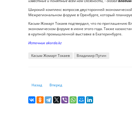
известные и понятные всем нам сложности, - сказал
Владим
Широкий комплекс вопросов двусторонней экономической
Межрегиональном форуме в Оренбурге, который планирует
Касым-Жомарт Токаев подтвердил, что по приглашению В
экономическом форуме в июне этого года. Также казахст
в крупной промышленной выставке в Екатеринбурге.
Источник akorda.kz
Касым Жомарт Токаев
Владимир Путин
Предыдущий: Летняя подработка для подростков: что ну
Следующий: Названы 25 лучших отелей мира
Назад
Вперед