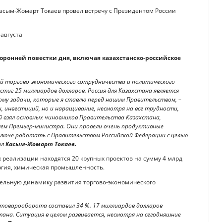
асым-Жомарт Токаев провел встречу с Президентом России
оронней повестки дня, включая казахстанско-российское
ой торгово-экономического сотрудничества и политического
иг 25 миллиардов долларов. Россия для Казахстана является
ому задачи, которые я ставлю перед нашим Правительством, –
, инвестиций, но и наращивание, несмотря на все трудности,
ой взял основных чиновников Правительства Казахстана,
лем Премьер-министра. Они провели очень продуктивные
 ключе работать с Правительством Российской Федерации с целью
ал
Касым-Жомарт Токаев.
х реализации находятся 20 крупных проектов на сумму 4 млрд
ургия, химическая промышленность.
тельную динамику развития торгово-экономического
т товарооборота составил 34 %. 17 миллиардов долларов
тана. Ситуация в целом развивается, несмотря на сегодняшние