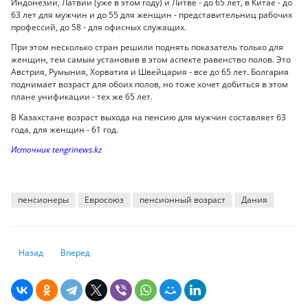
Индонезии, Латвии (уже в этом году) и Литве - до 65 лет, в Китае - до
63 лет для мужчин и до 55 для женщин - представительниц рабочих
профессий, до 58 - для офисных служащих.
При этом несколько стран решили поднять показатель только для
женщин, тем самым установив в этом аспекте равенство полов. Это
Австрия, Румыния, Хорватия и Швейцария - все до 65 лет. Болгария
поднимает возраст для обоих полов, но тоже хочет добиться в этом
плане унификации - тех же 65 лет.
В Казахстане возраст выхода на пенсию для мужчин составляет 63
года, для женщин - 61 год.
Источник tengrinews.kz
пенсионеры
Евросоюз
пенсионный возраст
Дания
Предыдущий: Киберриски и экологические проблемы являются главн
Следующий: Стамбул потряхивает
Назад
Вперед