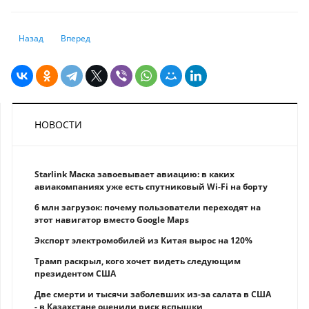
Предыдущий: Вирус чикунгунья: карантин и паника в Китае
Следующий: Землетрясение у побережья Камчатки: ущерб, п
Назад
Вперед
НОВОСТИ
Starlink Маска завоевывает авиацию: в каких
авиакомпаниях уже есть спутниковый Wi-Fi на борту
6 млн загрузок: почему пользователи переходят на
этот навигатор вместо Google Maps
Экспорт электромобилей из Китая вырос на 120%
Трамп раскрыл, кого хочет видеть следующим
президентом США
Две смерти и тысячи заболевших из-за салата в США
- в Казахстане оценили риск вспышки