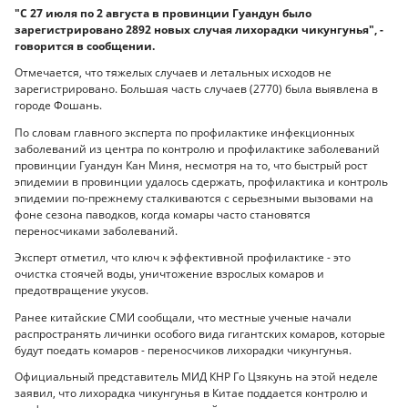
"С 27 июля по 2 августа в провинции Гуандун было
зарегистрировано 2892 новых случая лихорадки чикунгунья", -
говорится в сообщении.
Отмечается, что тяжелых случаев и летальных исходов не
зарегистрировано. Большая часть случаев (2770) была выявлена в
городе Фошань.
По словам главного эксперта по профилактике инфекционных
заболеваний из центра по контролю и профилактике заболеваний
провинции Гуандун Кан Миня, несмотря на то, что быстрый рост
эпидемии в провинции удалось сдержать, профилактика и контроль
эпидемии по-прежнему сталкиваются с серьезными вызовами на
фоне сезона паводков, когда комары часто становятся
переносчиками заболеваний.
Эксперт отметил, что ключ к эффективной профилактике - это
очистка стоячей воды, уничтожение взрослых комаров и
предотвращение укусов.
Ранее китайские СМИ сообщали, что местные ученые начали
распространять личинки особого вида гигантских комаров, которые
будут поедать комаров - переносчиков лихорадки чикунгунья.
Официальный представитель МИД КНР Го Цзякунь на этой неделе
заявил, что лихорадка чикунгунья в Китае поддается контролю и