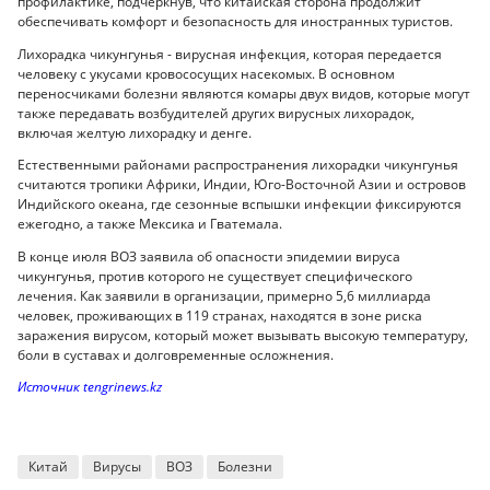
профилактике, подчеркнув, что китайская сторона продолжит
обеспечивать комфорт и безопасность для иностранных туристов.
Лихорадка чикунгунья - вирусная инфекция, которая передается
человеку с укусами кровососущих насекомых. В основном
переносчиками болезни являются комары двух видов, которые могут
также передавать возбудителей других вирусных лихорадок,
включая желтую лихорадку и денге.
Естественными районами распространения лихорадки чикунгунья
считаются тропики Африки, Индии, Юго-Восточной Азии и островов
Индийского океана, где сезонные вспышки инфекции фиксируются
ежегодно, а также Мексика и Гватемала.
В конце июля ВОЗ заявила об опасности эпидемии вируса
чикунгунья, против которого не существует специфического
лечения. Как заявили в организации, примерно 5,6 миллиарда
человек, проживающих в 119 странах, находятся в зоне риска
заражения вирусом, который может вызывать высокую температуру,
боли в суставах и долговременные осложнения.
Источник tengrinews.kz
Китай
Вирусы
ВОЗ
Болезни