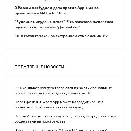
В России возбудили дело против Apple из-за
приложений MAX и RuStore
"Буллинг никуда не исчез". Что показала экспертная
оценка госпрограммы "ДосболLike"
США готовят закон об экстренном отключении ИИ
ПОПУЛЯРНЫЕ НОВОСТИ
90% компьютеров перегреваются из-за этих банальных
ошибок: как быстро охладить домашний ПК
Новая функция WhatsApp может навредить вашей
приватности: что нужно знать каждому
Новый Алматы: пять городских центров, метро, трамваи и
общественные пространства
Взрослый клиент скажет: “Я ваш QR-шмюар не знаю“ -