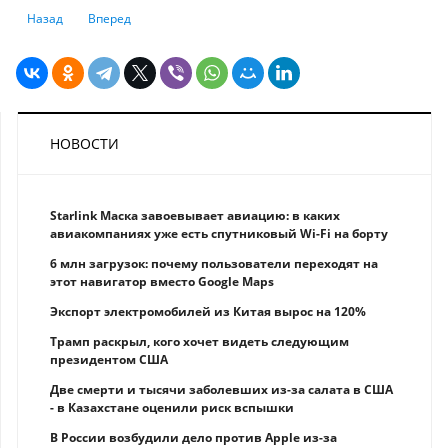
Предыдущий: Евросоюз и США впервые за 20 лет взаимно снизят по
Следующий: Tesla начнет выпускать зарядные станции для 
Назад
Вперед
НОВОСТИ
Starlink Маска завоевывает авиацию: в каких
авиакомпаниях уже есть спутниковый Wi-Fi на борту
6 млн загрузок: почему пользователи переходят на
этот навигатор вместо Google Maps
Экспорт электромобилей из Китая вырос на 120%
Трамп раскрыл, кого хочет видеть следующим
президентом США
Две смерти и тысячи заболевших из-за салата в США
- в Казахстане оценили риск вспышки
В России возбудили дело против Apple из-за