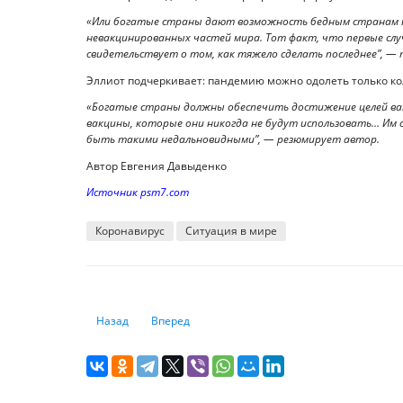
«Или богатые страны дают возможность бедным странам п
невакцинированных частей мира. Тот факт, что первые слу
свидетельствует о том, как тяжело сделать последнее”, —
Эллиот подчеркивает: пандемию можно одолеть только ко
«Богатые страны должны обеспечить достижение целей ва
вакцины, которые они никогда не будут использовать… И
быть такими недальновидными”, — резюмирует автор.
Автор Евгения Давыденко
Источник psm7.com
Коронавирус
Ситуация в мире
Предыдущий: Коридор «Север — Юг»: от Китая денег уже
Следующий: Особенный презент: как оформит
Назад
Вперед