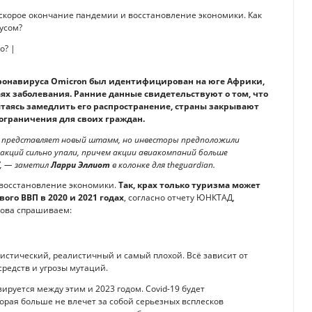
 скорое окончание пандемии и восстановление экономики. Как
русом?
оронавируса Omicron был идентифицирован на юге Африки,
ях заболевания. Ранние данные свидетельствуют о том, что
ытаясь замедлить его распространение, страны закрывают
ограничения для своих граждан.
у представляет новый штамм, но инвесторы предположили
 акций сильно упали, причем акции авиакомпаний больше
”, — заметил
Ларри Эллиот
в колонке для theguardian.
в восстановление экономики.
Так, крах только туризма может
ого ВВП в 2020 и 2021 годах
, согласно отчету ЮНКТАД,
нова спрашиваем:
стический, реалистичный и самый плохой. Всё зависит от
редств и угрозы мутаций.
руется между этим и 2023 годом. Covid-19 будет
орая больше не влечет за собой серьезных всплесков