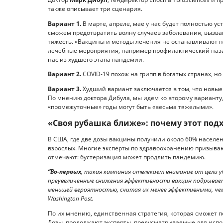
также описывает три сценария.
Вариант 1.
В марте, апреле, мае у нас будет полностью ус
сможем предотвратить волну случаев заболевания, выз
тяжесть. «Вакцины и методы лечения не останавливают п
лечебные мероприятия, например профилактический наза
нас из худшего этапа пандемии.
Вариант 2.
COVID-19 похож на грипп в богатых странах, но
Вариант 3.
Худший вариант заключается в том, что новые 
По мнению доктора Дибула, мы идем ко второму варианту, 
«промежуточные» годы могут быть «весьма тяжелыми».
«Своя рубашка ближе»: почему этот под
В США, где две дозы вакцины получили около 60% населен
взрослых. Многие эксперты по здравоохранению призываю
отмечают: бустеризация может продлить пандемию.
“Во-первых
, такая кампания отвлекает внимание от цели
преувеличенные снижения эффективности вакцин подрывает
меньшей вероятностью, считая их менее эффективными, чем
Washington Post.
По их мнению, единственная стратегия, которая сможет 
Дозы, продолжают эксперты, предусматриваемые для испо