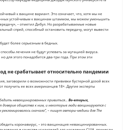
тойчивый к вакцине вариант. Это означает, что, хотя мы не
ванных устойчивым к вакцинам штаммом, мы можем уменьшить
ередачу», – отметил Дибул. Но разрабатываемые новые
льный спрей, способный остановить передачу, могут вывести
 будет более серьезным в бедных.
способы лечения не будут успевать за мутацией вируса.
но для этого понадобится два-три года. При этом эти
ход не срабатывает относительно пандемии
ия, заговорили о возможности прививки бустерной дозой всех
т получить ее всех американцев 18+. Другие эксперты
 убедить невакцинированных привиться…
Во-вторых,
 доверие общества к ним, и некоторые люди вакцинируются с
 рекламировалось сначала”, – пишут авторы-медики для The
победить коронавирус, – это вакцинация невакцинированных.
льзования в качестве усилителей для населения США, принесли