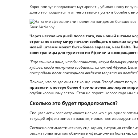
Коронавирус продолжает мутировать, убивая нашу веру в
долго это продлится и от чего зависит успех в борьбе с ви
Через несколько дней после того, как новый штамм к
страны по всему миру начали сообщать о схожих случа
новый штамм может быть более заразен, чем Delta. П
свои границы для туристов из Африки и возвращают 
“Еще слишком рано, чтобы понимать, какую большую угроз
худшее, когда поступили сообщения из южной Африки. Цены
пострадали после повторного введения запрета на поездки
Похоже, что пандемии нет конца-края. Это убивает веру 
привести к потере более 4 триллионов долларов миров
опубликованному летом. Стоя на пороге нового года мы с
Сколько это будет продолжаться?
Специалисты рассматривают несколько сценариев: оптими
текущей эффективности вакцин, новых противовирусных с
Согласно оптимистическому сценарию, ситуация стабилизи
рассматриваться как обычная инфекционная болезнь, кот