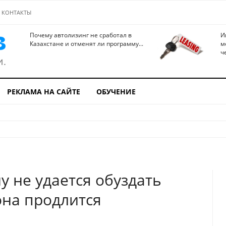
КОНТАКТЫ
Почему автолизинг не сработал в
И
Казахстане и отменят ли программу...
м
ч
РЕКЛАМА НА САЙТЕ
ОБУЧЕНИЕ
у не удается обуздать
она продлится