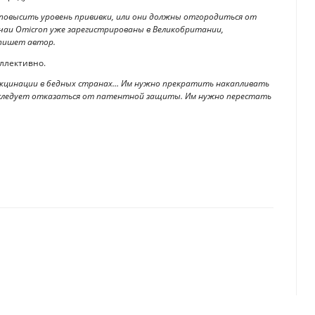
овысить уровень прививки, или они должны отгородиться от
чаи Omicron уже зарегистрированы в Великобритании,
 пишет автор.
ллективно.
кцинации в бедных странах… Им нужно прекратить накапливать
м следует отказаться от патентной защиты. Им нужно перестать
 не дождаться
ь дарение на недвижимость