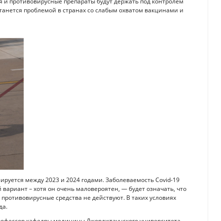
я и противовирусные препараты будут держать под контролем
станется проблемой в странах со слабым охватом вакцинами и
ируется между 2023 и 2024 годами. Заболеваемость Covid-19
й вариант – хотя он очень маловероятен, — будет означать, что
ротивовирусные средства не действуют. В таких условиях
да.
и профессор кафедры медицины Джорджтаунского университета