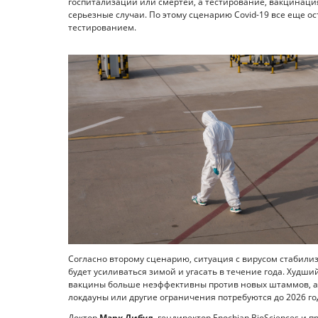
госпитализаций или смертей, а тестирование, вакцинаци
серьезные случаи. По этому сценарию Covid-19 все еще о
тестированием.
Согласно второму сценарию, ситуация с вирусом стабилиз
будет усиливаться зимой и угасать в течение года. Худши
вакцины больше неэффективны против новых штаммов, а п
локдауны или другие ограничения потребуются до 2026 го
Доктор
Марк Дибул
, гендиректор Enochian BioSciences 