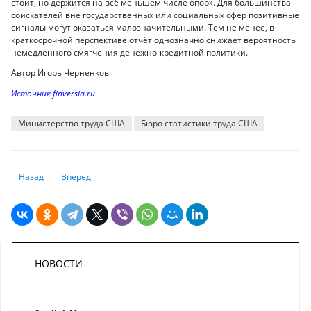
стоит, но держится на всё меньшем числе опор». Для большинства
соискателей вне государственных или социальных сфер позитивные
сигналы могут оказаться малозначительными. Тем не менее, в
краткосрочной перспективе отчёт однозначно снижает вероятность
немедленного смягчения денежно-кредитной политики.
Автор Игорь Черненков
Источник finversia.ru
Министерство труда США
Бюро статистики труда США
Предыдущий: Китай улучшает возможности по борьбе с наводнения
Следующий: Дедолларизация укрепляет перспективы Азии
Назад
Вперед
НОВОСТИ