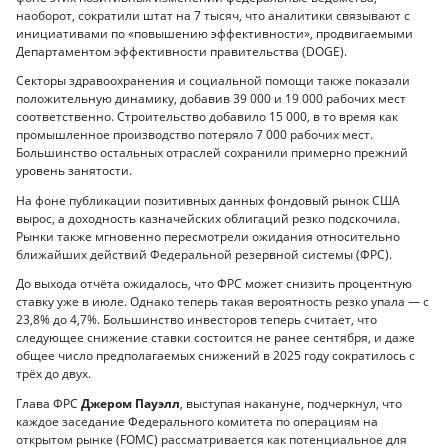
наоборот, сократили штат на 7 тысяч, что аналитики связывают с
инициативами по «повышению эффективности», продвигаемыми
Департаментом эффективности правительства (DOGE).
Секторы здравоохранения и социальной помощи также показали
положительную динамику, добавив 39 000 и 19 000 рабочих мест
соответственно. Строительство добавило 15 000, в то время как
промышленное производство потеряло 7 000 рабочих мест.
Большинство остальных отраслей сохранили примерно прежний
уровень занятости.
На фоне публикации позитивных данных фондовый рынок США
вырос, а доходность казначейских облигаций резко подскочила.
Рынки также мгновенно пересмотрели ожидания относительно
ближайших действий Федеральной резервной системы (ФРС).
До выхода отчёта ожидалось, что ФРС может снизить процентную
ставку уже в июле. Однако теперь такая вероятность резко упала — с
23,8% до 4,7%. Большинство инвесторов теперь считает, что
следующее снижение ставки состоится не ранее сентября, и даже
общее число предполагаемых снижений в 2025 году сократилось с
трёх до двух.
Глава ФРС
Джером Пауэлл
, выступая накануне, подчеркнул, что
каждое заседание Федерального комитета по операциям на
открытом рынке (FOMC) рассматривается как потенциальное для