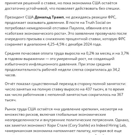
принятия решений о ставке, но пока экономика США остаётся
достаточно устойчивой, что позволяет действовать без спешки.
Президент США
Дональд Трамп
, не дожидаясь реакции ФРС,
продолжает оказывать давление. В посте на Truth Social он
потребовал немедленной отставки Пауэлла, обвинив его в
«саботаже экономического роста». Это заявление прозвучало после
очередного призыва к снижению процентной ставки, которую ФРС
сохраняет в диапазоне 4,25–4,5% с декабря 2024 года.
Средняя почасовая оплата труда выросла на 0,2% за месяц и на 3,7%
в годовом выражении — это умеренный рост, не создающий
избыточного инфляционного давления. При этом средняя
продолжительность рабочей недели слегка сократилась до 34,2
часов.
Отчёт показал существенный переход в сторону полной занятости:
число занятых на полную ставку выросло на 437 тысяч, в то время
как число работников с неполной занятостью сократилось на 367
тысяч.
Рынок труда США остаётся «на удивление крепким», несмотря на
множество рисков, включая глобальные экономические
неопределенности и внутренние политические потрясения. Однако,
как заметил экономист Кори Стале (Cory Stahle) из Indeed Hiring Lab,
«американская экономика напоминает палатку, которая всё еще