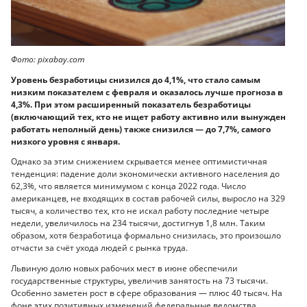
Фото: pixabay.com
Уровень безработицы снизился до 4,1%, что стало самым
низким показателем с февраля и оказалось лучше прогноза в
4,3%. При этом расширенный показатель безработицы
(включающий тех, кто не ищет работу активно или вынужден
работать неполный день) также снизился — до 7,7%, самого
низкого уровня с января.
Однако за этим снижением скрывается менее оптимистичная
тенденция: падение доли экономически активного населения до
62,3%, что является минимумом с конца 2022 года. Число
американцев, не входящих в состав рабочей силы, выросло на 329
тысяч, а количество тех, кто не искал работу последние четыре
недели, увеличилось на 234 тысячи, достигнув 1,8 млн. Таким
образом, хотя безработица формально снизилась, это произошло
отчасти за счёт ухода людей с рынка труда.
Львиную долю новых рабочих мест в июне обеспечили
государственные структуры, увеличив занятость на 73 тысячи.
Особенно заметен рост в сфере образования — плюс 40 тысяч. На
фоне этих позитивных изменений федеральные ведомства,