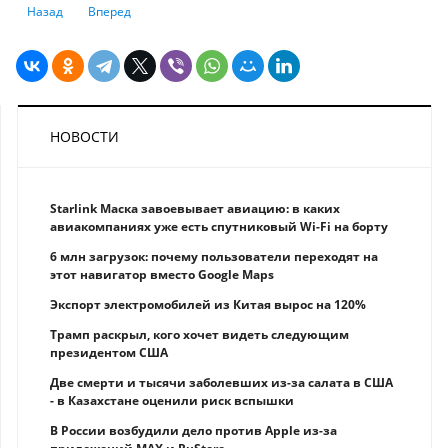
Предыдущий: Рост занятости в США в июне превзошел ожидания
Следующий: ЕЦБ обеспокоен рисками устойчиво низкой инф
Назад
Вперед
НОВОСТИ
Starlink Маска завоевывает авиацию: в каких
авиакомпаниях уже есть спутниковый Wi-Fi на борту
6 млн загрузок: почему пользователи переходят на
этот навигатор вместо Google Maps
Экспорт электромобилей из Китая вырос на 120%
Трамп раскрыл, кого хочет видеть следующим
президентом США
Две смерти и тысячи заболевших из-за салата в США
- в Казахстане оценили риск вспышки
В России возбудили дело против Apple из-за