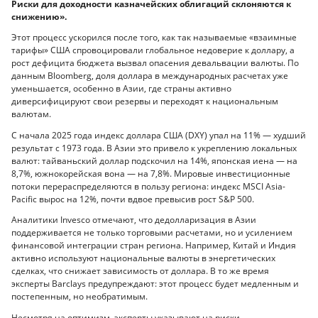
Риски для доходности казначейских облигаций склоняются к
снижению».
Этот процесс ускорился после того, как так называемые «взаимные
тарифы» США спровоцировали глобальное недоверие к доллару, а
рост дефицита бюджета вызвал опасения девальвации валюты. По
данным Bloomberg, доля доллара в международных расчетах уже
уменьшается, особенно в Азии, где страны активно
диверсифицируют свои резервы и переходят к национальным
валютам.
С начала 2025 года индекс доллара США (DXY) упал на 11% — худший
результат с 1973 года. В Азии это привело к укреплению локальных
валют: тайваньский доллар подскочил на 14%, японская иена — на
8,7%, южнокорейская вона — на 7,8%. Мировые инвестиционные
потоки перераспределяются в пользу региона: индекс MSCI Asia-
Pacific вырос на 12%, почти вдвое превысив рост S&P 500.
Аналитики Invesco отмечают, что дедолларизация в Азии
поддерживается не только торговыми расчетами, но и усилением
финансовой интеграции стран региона. Например, Китай и Индия
активно используют национальные валюты в энергетических
сделках, что снижает зависимость от доллара. В то же время
эксперты Barclays предупреждают: этот процесс будет медленным и
постепенным, но необратимым.
Несмотря на оптимизм, эксперты указывают на риски.