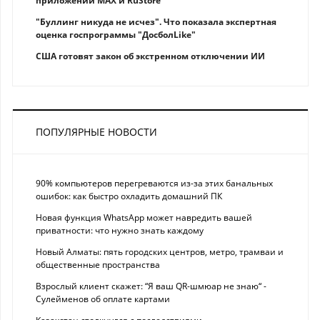
приложений MAX и RuStore
"Буллинг никуда не исчез". Что показала экспертная
оценка госпрограммы "ДосболLike"
США готовят закон об экстренном отключении ИИ
ПОПУЛЯРНЫЕ НОВОСТИ
90% компьютеров перегреваются из-за этих банальных
ошибок: как быстро охладить домашний ПК
Новая функция WhatsApp может навредить вашей
приватности: что нужно знать каждому
Новый Алматы: пять городских центров, метро, трамваи и
общественные пространства
Взрослый клиент скажет: “Я ваш QR-шмюар не знаю“ -
Сулейменов об оплате картами