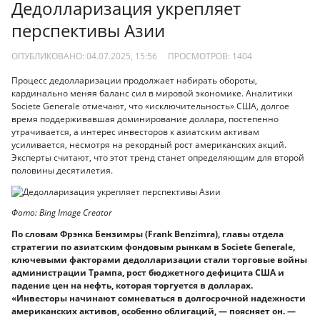
Дедолларизация укрепляет
перспективы Азии
ОПУБЛИКОВАНО: 04.07.2025, 15:56
ПРОСМОТРОВ:
1404
Процесс дедолларизации продолжает набирать обороты,
кардинально меняя баланс сил в мировой экономике. Аналитики
Societe Generale отмечают, что «исключительность» США, долгое
время поддерживавшая доминирование доллара, постепенно
утрачивается, а интерес инвесторов к азиатским активам
усиливается, несмотря на рекордный рост американских акций.
Эксперты считают, что этот тренд станет определяющим для второй
половины десятилетия.
Фото: Bing Image Creator
По словам Фрэнка Бензимры (Frank Benzimra), главы отдела
стратегии по азиатским фондовым рынкам в Societe Generale,
ключевыми факторами дедолларизации стали торговые войны
администрации Трампа, рост бюджетного дефицита США и
падение цен на нефть, которая торгуется в долларах.
«Инвесторы начинают сомневаться в долгосрочной надежности
американских активов, особенно облигаций, — поясняет он. —