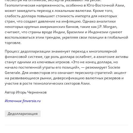
Геополитическая напряженность, особенно в Юго-Восточной Азии,
может замедлить переход к локальным валютам. Кроме того,
слабость доллара повышает стоимость импорта для некоторых
стран, что создает давление на инфляцию. Однако аналитики
некоторых крупных американских банков, такие как J.P. Morgan,
считают, что страны вроде Индии, Бразилии и Индонезии сумеют
воспользоваться этим трендом, укрепляя свои позиции в глобальной
торговле.
Процесс дедолларизации знаменует переход к многополярной
финансовой системе, где роль доллара ослабнет, а азиатские активы
станут одними из ключевых игроков. «Это не конец доллара, но
начало постепенной утраты его позиций», — резюмирует Societe
Generale. Для инвесторов это означает пересмотр стратегий: акцент
на развивающиеся рынки, диверсификацию валютных резервов и
участие в росте технологических секторов Азии.
Автор Игорь Черненков
Источник finversia.ru
Дедолларизация