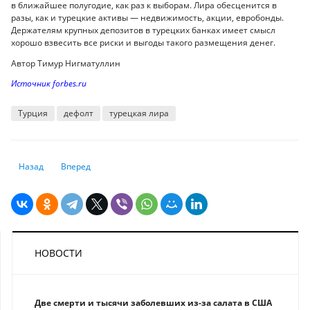
в ближайшее полугодие, как раз к выборам. Лира обесценится в
разы, как и турецкие активы — недвижимость, акции, евробонды.
Держателям крупных депозитов в турецких банках имеет смысл
хорошо взвесить все риски и выгоды такого размещения денег.
Автор Тимур Нигматуллин
Источник forbes.ru
Турция
дефолт
турецкая лира
Предыдущий: ВПП и Всемирный банк договорились усилить защиту о
Следующий: Эксперты считают, что цены на газ в Евросоюзе
Назад
Вперед
НОВОСТИ
Две смерти и тысячи заболевших из-за салата в США