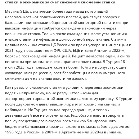
ставки в экономике за счет снижения ключевой ставки.
Местный ЦБ, фактически более года назад потерявший
независимость от политических властей, действует вразрез с
базовыми принципами общепринятой монетарной политики: при
высокой инфляции требуется охлаждение экономики через
повышение ставок. Только после охлаждения могут установиться
низкие ставки и инфляция в долгосрочной перспективе. С этими
целями повышал ставку ЦБ России во время ускорения инфляции в
2021 году, повышают ее и ФРС США, ЕЦБ и Банк Англии в 2022-м,
борясь с постковидной инфляцией. Рецепт лекарства один, и он по
понятным причинам не очень нравится политикам. В Турции 18
июля 2023 года президентские выборы. Пойти на сопутствующие
«охлаждению» рецессию, рост безработицы и волну умеренного
снижения цен на активы власти не желают.
Как правило, снижение ставки в условиях перегрева экономики
ведет к неприятному, но не разрушительному для
экспортоориентированной экономики валютному кризису. В Турции
после двукратной девальвации лиры этот кризис мы сейчас и
наблюдаем. Но Турция пошла гораздо дальше, и теперь
девальвацией все не ограничится. Ряд обстоятельств говорит в
пользу предстоящего в скором времени комбинированного
бюджетно-банковского кризиса, схожего по масштабам с дефолтом
1998 года в России, в 2001-м в Аргентине или 2020-м в Ливане.