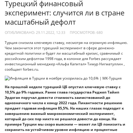
Турецкий финансовый
эксперимент: случится ли в стране
масштабный дефолт
ОПУБЛИКОВАНО: 29.11.2022, 12:33
ПРОСМОТРОВ:
680
Турция снизила ключевую ставку, несмотря на огромную инфляцию.
Чем закончится этот турецкий эксперимент в сфере денежно-
кредитной политики и будет ли масштабный кризис, сравнимый с
российским дефолтом 1998 года, в колонке для Forbes рассуждает
инвестиционный менеджер «Альфа Капитал» Тимур Нигматуллин ,
сообщает forbes.ru.
На прошлой неделе турецкий ЦБ опустил ключевую ставку с
10,5% до 9% годовых. Ранее глава государства Реджеп Тайип
Эрдоган поручал довести стоимость заимствований до
однозначного числа к концу 2022 года. Пикантности решению
придает годовая инфляция 85,5%. На наших глазах подходит к
завершению важный макроэкономический эксперимент,
который до сих пор никто не решался довести до конца. На
примере Турции мы скоро выясним — может ли ЦБ понизить и
сохранить на устойчивом уровне инфляцию и процентные