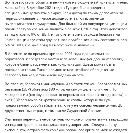
Во-первых, стоит обратить внимание на бюджетный кризис эпичных
масштабов. В декабре 2021 года в Турции были введены
специальные депозиты в лирах. Если доход по таким депозитам за
период оказывается ниже доходности валюты, разница
выплачивается государством. Для большей их популяризации еще и
ввели плату за хранение валюты в банках 1,5% в год. Этих депозитов
за год открыто 9% от ВВП, и гипотетические расходы бюджета на
компенсации с учетом двукратного ослабления лиры составят около
5% от ВВП, т. е. уже вряд ли могут быть выплачены.
В Аргентине во времена кризиса 2001 года правительство
обратилось к средствам частных пенсионных фондов на условиях,
которые были расценены как конфискация. Здесь может быть
похожая история. Также возможно масштабное обесценение
залогов у банков, в том числе недвижимости.
Во-вторых, беспокоят манипуляции со статистикой. Золотовалютных
резервов (ЗВР) объемом $80 млрд на самом деле почти нет. По
методологии (которую вероятно пересмотрят после этого дефолта) в
счет ЗВР записывают краткосрочные свопы, которые по сути
представляют собой займы в валюте у не совсем независимых ЦБ
дружественных стран, в том числе Саудовской Аравии.
Учитывая перечисленное, ситуацию можно признать уже вышедшей
из-под контроля, она развивается с ускорением. Следуя закону
экспоненты, острую фазу комбинированного кризиса можно ожидать