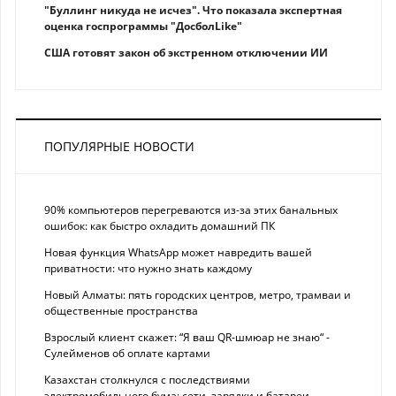
"Буллинг никуда не исчез". Что показала экспертная
оценка госпрограммы "ДосболLike"
США готовят закон об экстренном отключении ИИ
ПОПУЛЯРНЫЕ НОВОСТИ
90% компьютеров перегреваются из-за этих банальных
ошибок: как быстро охладить домашний ПК
Новая функция WhatsApp может навредить вашей
приватности: что нужно знать каждому
Новый Алматы: пять городских центров, метро, трамваи и
общественные пространства
Взрослый клиент скажет: “Я ваш QR-шмюар не знаю“ -
Сулейменов об оплате картами
Казахстан столкнулся с последствиями
электромобильного бума: сети, зарядки и батареи