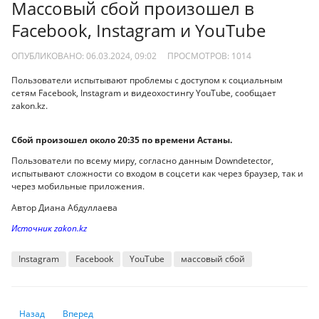
Массовый сбой произошел в
Facebook, Instagram и YouTube
ОПУБЛИКОВАНО: 06.03.2024, 09:02
ПРОСМОТРОВ:
1014
Пользователи испытывают проблемы с доступом к социальным
сетям Facebook, Instagram и видеохостингу YouTube, сообщает
zakon.kz.
Сбой произошел около 20:35 по времени Астаны.
Пользователи по всему миру, согласно данным Downdetector,
испытывают сложности со входом в соцсети как через браузер, так и
через мобильные приложения.
Автор Диана Абдуллаева
Источник zakon.kz
Instagram
Facebook
YouTube
массовый сбой
Предыдущий: ЕЦБ ожидает замедления инфляции в еврозоне
Следующий: Некоторые города на Земле стремительно тон
Назад
Вперед