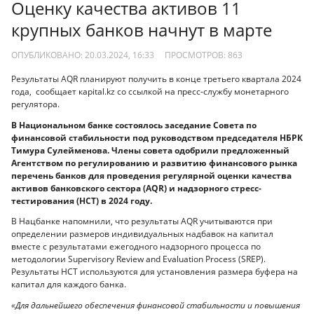
Оценку качества активов 11
крупных банков начнут в марте
ОПУБЛИКОВАНО: 20.03.2024, 16:33
ПРОСМОТРОВ:
863
Результаты AQR планируют получить в конце третьего квартала 2024
года, сообщает кapital.kz со ссылкой на пресс-службу монетарного
регулятора.
В Национальном банке состоялось заседание Совета по
финансовой стабильности под руководством председателя НБРК
Тимура Сулейменова. Члены совета одобрили предложенный
Агентством по регулированию и развитию финансового рынка
перечень банков для проведения регулярной оценки качества
активов банковского сектора (AQR) и надзорного стресс-
тестирования (НСТ) в 2024 году.
В Нацбанке напомнили, что результаты AQR учитываются при
определении размеров индивидуальных надбавок на капитал
вместе с результатами ежегодного надзорного процесса по
методологии Supervisory Review and Evaluation Process (SREP).
Результаты НСТ используются для установления размера буфера на
капитал для каждого банка.
«Для дальнейшего обеспечения финансовой стабильности и повышения