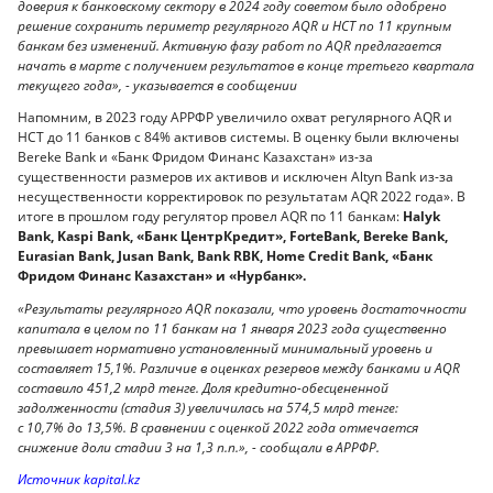
доверия к банковскому сектору в 2024 году советом было одобрено
решение сохранить периметр регулярного AQR и НСТ по 11 крупным
банкам без изменений. Активную фазу работ по AQR предлагается
начать в марте с получением результатов в конце третьего квартала
текущего года», - указывается в сообщении
Напомним, в 2023 году АРРФР увеличило охват регулярного AQR и
НСТ до 11 банков с 84% активов системы. В оценку были включены
Bereke Bank и «Банк Фридом Финанс Казахстан» из-за
существенности размеров их активов и исключен Altyn Bank из-за
несущественности корректировок по результатам AQR 2022 года». В
итоге в прошлом году регулятор провел AQR по 11 банкам:
Halyk
Bank, Kaspi Bank,
«
Банк ЦентрКредит
»
, ForteBank, Bereke Bank,
Eurasian Bank, Jusan Bank, Bank RBK, Home Credit Bank, «Банк
Фридом Финанс Казахстан» и «Нурбанк».
«Результаты регулярного AQR показали, что уровень достаточности
капитала в целом по 11 банкам на 1 января 2023 года существенно
превышает нормативно установленный минимальный уровень и
составляет 15,1%. Различие в оценках резервов между банками и AQR
составило 451,2 млрд тенге. Доля кредитно-обесцененной
задолженности (стадия 3) увеличилась на 574,5 млрд тенге:
с 10,7% до 13,5%. В сравнении с оценкой 2022 года отмечается
снижение доли стадии 3 на 1,3 п.п.», - сообщали в АРРФР.
Источник kapital.kz