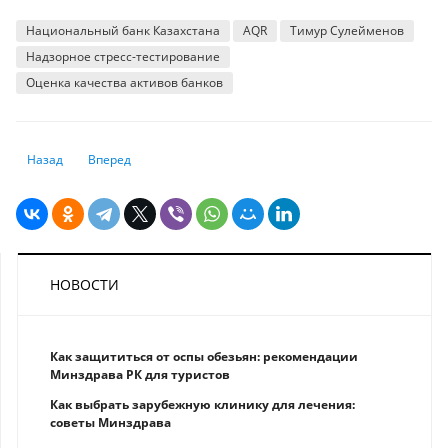
Национальный банк Казахстана
AQR
Тимур Сулейменов
Надзорное стресс-тестирование
Оценка качества активов банков
Предыдущий: Еврокомиссия согласилась использовать доходы от зам
Следующий: Жара повторится? Всемирная метеорологическ
Назад
Вперед
НОВОСТИ
Как защититься от оспы обезьян: рекомендации
Минздрава РК для туристов
Как выбрать зарубежную клинику для лечения:
советы Минздрава