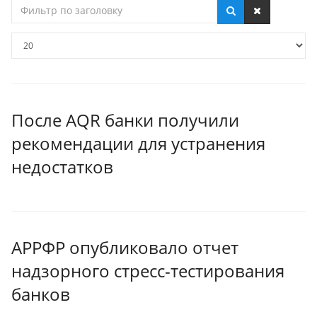
Фильтр
по
заголовку
Кол-
во
строк:
После AQR банки получили
рекомендации для устранения
недостатков
АРРФР опубликовало отчет
надзорного стресс-тестирования
банков