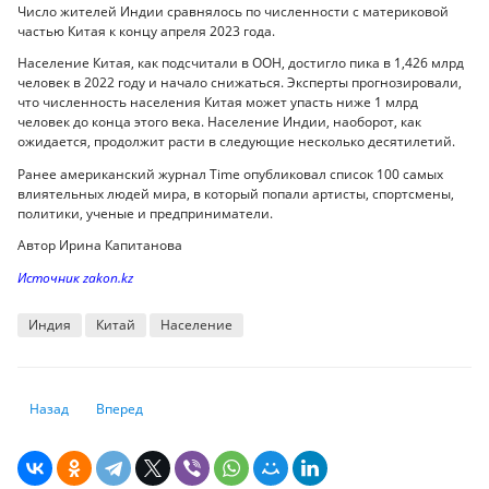
Число жителей Индии сравнялось по численности с материковой
частью Китая к концу апреля 2023 года.
Население Китая, как подсчитали в ООН, достигло пика в 1,426 млрд
человек в 2022 году и начало снижаться. Эксперты прогнозировали,
что численность населения Китая может упасть ниже 1 млрд
человек до конца этого века. Население Индии, наоборот, как
ожидается, продолжит расти в следующие несколько десятилетий.
Ранее американский журнал Time опубликовал список 100 самых
влиятельных людей мира, в который попали артисты, спортсмены,
политики, ученые и предприниматели.
Автор Ирина Капитанова
Источник zakon.kz
Индия
Китай
Население
Предыдущий: Более 70% рабочей силы в мире подвергается угрозам 
Следующий: Финансовые директора европейских страховщи
Назад
Вперед