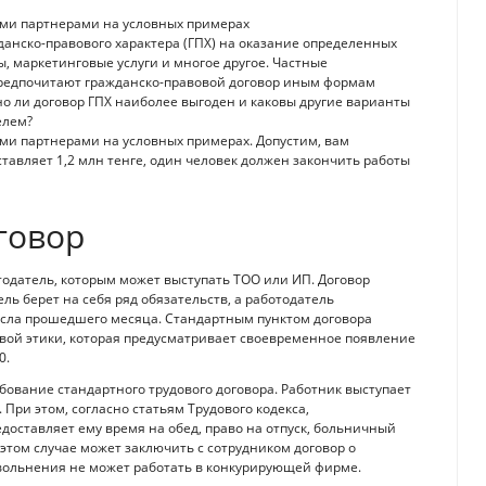
ми партнерами на условных примерах
данско-правового характера (ГПХ) на оказание определенных
ды, маркетинговые услуги и многое другое. Частные
предпочитают гражданско-правовой договор иным формам
но ли договор ГПХ наиболее выгоден и каковы другие варианты
елем?
и партнерами на условных примерах. Допустим, вам
тавляет 1,2 млн тенге, один человек должен закончить работы
говор
тодатель, которым может выступать ТОО или ИП. Договор
ь берет на себя ряд обязательств, а работодатель
исла прошедшего месяца. Стандартным пунктом договора
ой этики, которая предусматривает своевременное появление
0.
бование стандартного трудового договора. Работник выступает
ри этом, согласно статьям Трудового кодекса,
оставляет ему время на обед, право на отпуск, больничный
 этом случае может заключить с сотрудником договор о
увольнения не может работать в конкурирующей фирме.