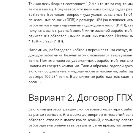
Так как весь бюджет составляет 1,2 млн тенге за год, то 
тенге в месяц. Получается, что величина оклада будет ра
853 тенге. Возникает вопрос – куда уходят остальные 13 
пенсионные взносы (ОПВ) в размере 10% (за исключением
работников индивидуальный подоходный налог (ИПН), став
получить вычет, равный одной минимальной заработной пл
отчисления обязательных пенсионных взносов. Несложный р
* 10% = 3 928 (ИПН).
Напомним, работодатель обязан перечислять за сотрудни
доходов работника. Результатом оказывается вышеуказанн
тенге. Помимо налогов, удержанных с заработной платы 
налоги из средств компании. Таким образом, годовой дохо
включая социальные и медицинские отчисления, работод
размере 109 584 тенге. В дополнение работодатель сдае
органы.
Вариант 2. Договор ГПХ
Заключив договор гражданско-правового характера с раб
за рытье траншеи. Эта форма договорных отношений выго
обязательства по выплате компенсаций, к примеру, оплате 
работодатель оплачивает результат, а не время, потраче