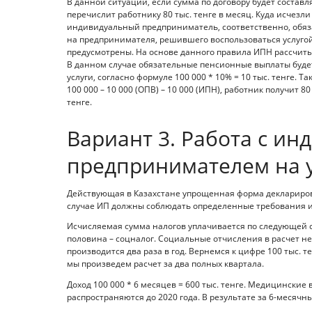
В данной ситуации, если сумма по договору будет составля
перечислит работнику 80 тыс. тенге в месяц. Куда исчезли
индивидуальный предприниматель, соответственно, обя
на предпринимателя, решившего воспользоваться услугой
предусмотрены. На основе данного правила ИПН рассчитыв
В данном случае обязательные пенсионные выплаты будет
услуги, согласно формуле 100 000 * 10% = 10 тыс. тенге. 
100 000 – 10 000 (ОПВ) – 10 000 (ИПН), работник получит 80
тенге.
Вариант 3. Работа с и
предпринимателем на
Действующая в Казахстане упрощенная форма декларирова
случае ИП должны соблюдать определенные требования и
Исчисляемая сумма налогов уплачивается по следующей с
половина – соцналог. Социальные отчисления в расчет н
производится два раза в год. Вернемся к цифре 100 тыс. т
мы произведем расчет за два полных квартала.
Доход 100 000 * 6 месяцев = 600 тыс. тенге. Медицински
распространяются до 2020 года. В результате за 6-месячны