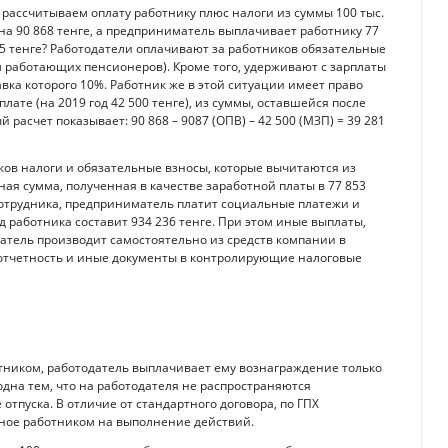
мы рассчитываем оплату работнику плюс налоги из суммы 100 тыс.
вна 90 868 тенге, а предприниматель выплачивает работнику 77
015 тенге? Работодатели оплачивают за работников обязательные
 работающих пенсионеров). Кроме того, удерживают с зарплаты
ка которого 10%. Работник же в этой ситуации имеет право
ате (на 2019 год 42 500 тенге), из суммы, оставшейся после
асчет показывает: 90 868 – 9087 (ОПВ) – 42 500 (МЗП) = 39 281
ков налоги и обязательные взносы, которые вычитаются из
ая сумма, полученная в качестве заработной платы в 77 853
сотрудника, предприниматель платит социальные платежи и
д работника составит 934 236 тенге. При этом иные выплаты,
атель производит самостоятельно из средств компании в
т отчетность и иные документы в контролирующие налоговые
отником, работодатель выплачивает ему вознаграждение только
дна тем, что на работодателя не распространяются
отпуска. В отличие от стандартного договора, по ГПХ
нное работником на выполнение действий.