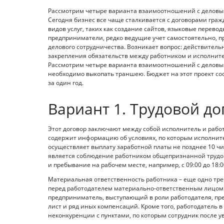
Рассмотрим четыре варианта взаимоотношений с деловы
Сегодня бизнес все чаще сталкивается с договорами граж
видов услуг, таких как создание сайтов, языковые перево
предприниматели, редко ведущие учет самостоятельно, 
делового сотрудничества. Возникает вопрос: действитель
закрепления обязательств между работником и исполнит
Рассмотрим четыре варианта взаимоотношений с деловым
необходимо выкопать траншею. Бюджет на этот проект сос
за один год.
Вариант 1. Трудовой до
Этот договор заключают между собой исполнитель и рабо
содержит информацию об условиях, по которым исполнител
осуществляет выплату заработной платы не позднее 10 ч
является соблюдение работником общепризнанной трудов
и пребывание на рабочем месте, например, с 09:00 до 18:0
Материальная ответственность работника – еще одно тре
перед работодателем материально-ответственным лицом. П
предприниматель, выступающий в роли работодателя, пред
лист и ряд иных компенсаций. Кроме того, работодатель в
неконкуренции с пунктами, по которым сотрудник после 