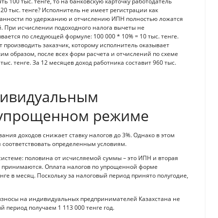
ть 100 тыс. тенге, то на банковскую карточку работодатель
 20 тыс. тенге? Исполнитель не имеет регистрации как
занности по удержанию и отчислению ИПН полностью ложатся
. При исчислении подоходного налога вычеты не
ается по следующей формуле: 100 000 * 10% = 10 тыс. тенге.
 производить заказчик, которому исполнитель оказывает
Таким образом, после всех форм расчета и отчислений по схеме
 тыс. тенге. За 12 месяцев доход работника составит 960 тыс.
ндивидуальным
 упрощенном режиме
ния доходов снижает ставку налогов до 3%. Однако в этом
 соответствовать определенным условиям.
истеме: половина от исчисляемой суммы – это ИПН и вторая
е принимаются. Оплата налогов по упрощенной форме
енге в месяц. Поскольку за налоговый период принято полугодие,
е взносы на индивидуальных предпринимателей Казахстана не
й период получаем 1 113 000 тенге год.