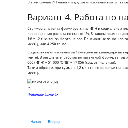
В этом случае ИП налоги и другие отчисления платит за се
Вариант 4. Работа по п
Стоимость патента формируется из ИПН и социальных пла
произведения расчета по ставке 1%. В нашем примере дох
1% = 12 тыс. тенге. Но это не все. Пенсионные взносы за г
месяц, или 4 250 тенге.
Социальные отчисления за 12-месячный календарный перио
тенге). В результате, работая по патентной форме, за год
000 (ИПН) + 51 000 (ОПВ) + 17 856 (соц. отчисления).
Таким образом, при сумме в 1,2 млн тенге за рытье траншеи
месяц.
...
Источник
kursiv.kz
Предыдущий: Изменились Правила получения, учета, хр
Следующий: Президент подписал закон по ра
Назад
Вперед