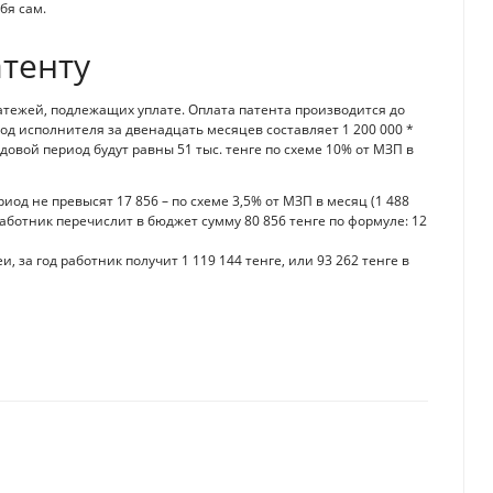
бя сам.
атенту
тежей, подлежащих уплате. Оплата патента производится до
од исполнителя за двенадцать месяцев составляет 1 200 000 *
одовой период будут равны 51 тыс. тенге по схеме 10% от МЗП в
д не превысят 17 856 – по схеме 3,5% от МЗП в месяц (1 488
 работник перечислит в бюджет сумму 80 856 тенге по формуле: 12
, за год работник получит 1 119 144 тенге, или 93 262 тенге в
анения, выдачи акцизных и учетно-контрольных марок
звитию бизнес-среды