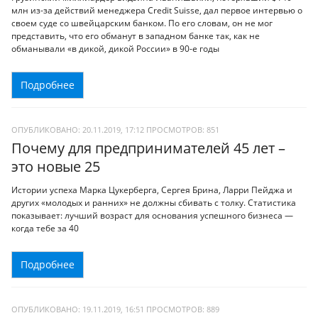
млн из-за действий менеджера Credit Suisse, дал первое интервью о
своем суде со швейцарским банком. По его словам, он не мог
представить, что его обманут в западном банке так, как не
обманывали «в дикой, дикой России» в 90-е годы
Подробнее
ОПУБЛИКОВАНО: 20.11.2019, 17:12
ПРОСМОТРОВ:
851
Почему для предпринимателей 45 лет –
это новые 25
Истории успеха Марка Цукерберга, Сергея Брина, Ларри Пейджа и
других «молодых и ранних» не должны сбивать с толку. Статистика
показывает: лучший возраст для основания успешного бизнеса —
когда тебе за 40
Подробнее
ОПУБЛИКОВАНО: 19.11.2019, 16:51
ПРОСМОТРОВ:
889