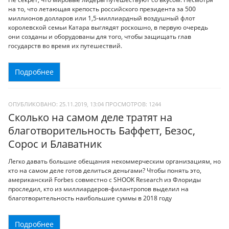
на то, что летающая крепость российского президента за 500
миллионов долларов или 1,5-миллиардный воздушный флот
королевской семьи Катара выглядят роскошно, в первую очередь
они созданы и оборудованы для того, чтобы защищать глав
государств во время их путешествий.
Подробнее
ОПУБЛИКОВАНО: 25.11.2019, 13:04
ПРОСМОТРОВ:
1244
Сколько на самом деле тратят на
благотворительность Баффетт, Безос,
Сорос и Блаватник
Легко давать большие обещания некоммерческим организациям, но
кто на самом деле готов делиться деньгами? Чтобы понять это,
американский Forbes совместно с SHOOK Research из Флориды
проследил, кто из миллиардеров-филантропов выделил на
благотворительность наибольшие суммы в 2018 году
Подробнее