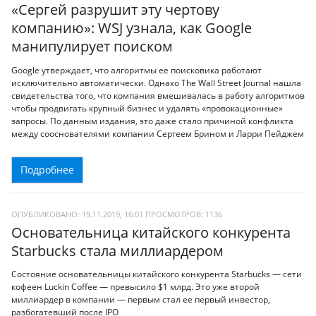
«Сергей разрушит эту чертову
компанию»: WSJ узнала, как Google
манипулирует поиском
Google утверждает, что алгоритмы ее поисковика работают
исключительно автоматически. Однако The Wall Street Journal нашла
свидетельства того, что компания вмешивалась в работу алгоритмов
чтобы продвигать крупный бизнес и удалять «провокационные»
запросы. По данным издания, это даже стало причиной конфликта
между сооснователями компании Сергеем Брином и Ларри Пейджем
Подробнее
ОПУБЛИКОВАНО: 19.11.2019, 16:01
ПРОСМОТРОВ:
1136
Основательница китайского конкурента
Starbucks стала миллиардером
Состояние основательницы китайского конкурента Starbucks — сети
кофеен Luckin Coffee — превысило $1 млрд. Это уже второй
миллиардер в компании — первым стал ее первый инвестор,
разбогатевший после IPO