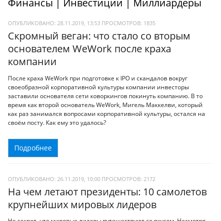
Финансы | Инвестиции | Миллиардеры
ОПУБЛИКОВАНО: 28.11.2019, 13:53
ПРОСМОТРОВ:
1835
Скромный веган: что стало со вторым
основателем WeWork после краха
компании
После краха WeWork при подготовке к IPO и скандалов вокруг
своеобразной корпоративной культуры компании инвесторы
заставили основателя сети коворкингов покинуть компанию. В то
время как второй основатель WeWork, Мигель Маккелви, который
как раз занимался вопросами корпоративной культуры, остался на
своём посту. Как ему это удалось?
Подробнее
ОПУБЛИКОВАНО: 26.11.2019, 10:00
ПРОСМОТРОВ:
2172
На чем летают президенты: 10 самолетов
крупнейших мировых лидеров
Не секрет, что мировые лидеры путешествуют со вкусом. Несмотря