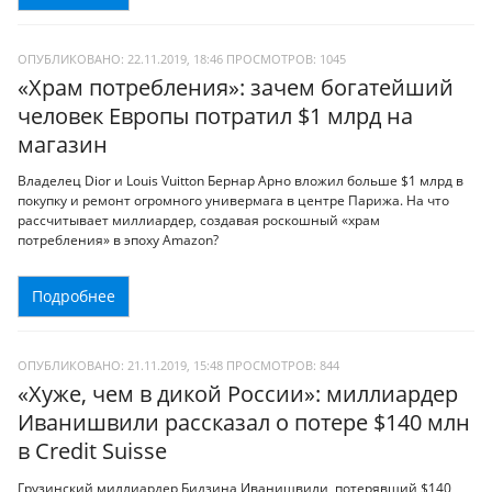
ОПУБЛИКОВАНО: 22.11.2019, 18:46
ПРОСМОТРОВ:
1045
«Храм потребления»: зачем богатейший
человек Европы потратил $1 млрд на
магазин
Владелец Dior и Louis Vuitton Бернар Арно вложил больше $1 млрд в
покупку и ремонт огромного универмага в центре Парижа. На что
рассчитывает миллиардер, создавая роскошный «храм
потребления» в эпоху Amazon?
Подробнее
ОПУБЛИКОВАНО: 21.11.2019, 15:48
ПРОСМОТРОВ:
844
«Хуже, чем в дикой России»: миллиардер
Иванишвили рассказал о потере $140 млн
в Credit Suisse
Грузинский миллиардер Бидзина Иванишвили, потерявший $140