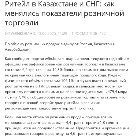
Ритейл в Казахстане и СНГ: как
менялись показатели розничной
торговли
ОПУБЛИКОВАНО: 13.06.2025, 11:29
ПРОСМОТРОВ:
472
По объему розничных продаж лидируют Россия, Казахстан и
Азербайджан.
Как сообщает портал wfin.kz,за январь–апрель текущего года объём
официально зафиксированной розничной торговли в Казахстане
составил 6,2 трлн тг — на 14,8% больше в стоимостном выражении
по сравнению с аналогичным периодом прошлого года. Индекс
физического объёма составил 106,1%, что указывает на реальный
рост ритейла на 6,1%. Объёмы продаж в сельской местности по-
прежнему остаются низкими: на сёла приходится лишь 479,4 млрд
тг, или 7,7% от общего объёма розничной торговли по стране, что
говорит о высокой «серой» доле ритейла в сельских
регионах,данные предоставил портал finprom.kz.
Большая часть объёмов розничных продаж приходится на
непродовольственные товары — 4,4 трлн тг против 1,8 трлн тг,
пришедшихся на продовольственные. Предприятия и организации
реализовали товаров в розницу на 4,6 трлн тг, индивидуальные