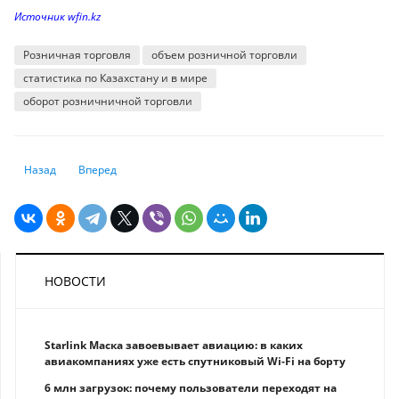
Источник wfin.kz
Розничная торговля
объем розничной торговли
статистика по Казахстану и в мире
оборот розничничной торговли
Предыдущий: Кто и как посягал на общественную безопасность и здо
Следующий: Как казахстанцы рапределяют домашние дела 
Назад
Вперед
НОВОСТИ
Starlink Маска завоевывает авиацию: в каких
авиакомпаниях уже есть спутниковый Wi-Fi на борту
6 млн загрузок: почему пользователи переходят на