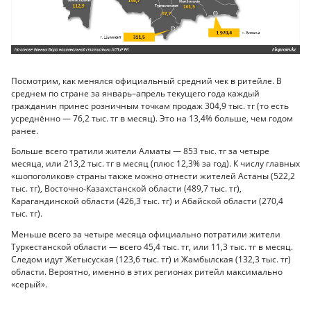
Посмотрим, как менялся официальный средний чек в ритейле. В
среднем по стране за январь–апрель текущего года каждый
гражданин принес розничным точкам продаж 304,9 тыс. тг (то есть
усреднённо — 76,2 тыс. тг в месяц). Это на 13,4% больше, чем годом
ранее.
Больше всего тратили жители Алматы — 853 тыс. тг за четыре
месяца, или 213,2 тыс. тг в месяц (плюс 12,3% за год). К числу главных
«шопоголиков» страны также можно отнести жителей Астаны (522,2
тыс. тг), Восточно-Казахстанской области (489,7 тыс. тг),
Карагандинской области (426,3 тыс. тг) и Абайской области (270,4
тыс. тг).
Меньше всего за четыре месяца официально потратили жители
Туркестанской области — всего 45,4 тыс. тг, или 11,3 тыс. тг в месяц.
Следом идут Жетысуская (123,6 тыс. тг) и Жамбылская (132,3 тыс. тг)
области. Вероятно, именно в этих регионах ритейл максимально
«серый».