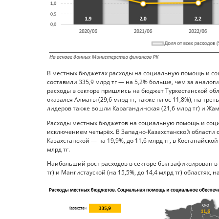
В местных бюджетах расходы на социальную помощь и со
составили 335,9 млрд тг — на 5,2% больше, чем за анало
расходы в секторе пришлись на бюджет Туркестанской облас
оказался Алматы (29,6 млрд тг, также плюс 11,8%), на треть
лидеров также вошли Карагандинская (21,6 млрд тг) и Жамб
Расходы местных бюджетов на социальную помощь и социа
исключением четырёх. В Западно-Казахстанской области он
Казахстанской — на 19,9%, до 11,6 млрд тг, в Костанайской
млрд тг.
Наибольший рост расходов в секторе был зафиксирован в Ас
тг) и Мангистауской (на 15,5%, до 14,4 млрд тг) областях,