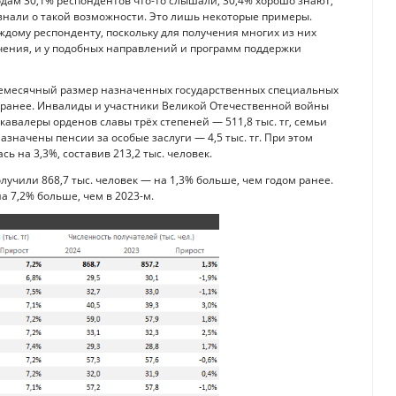
одам 30,1% респондентов что-то слышали, 30,4% хорошо знают,
е знали о такой возможности. Это лишь некоторые примеры.
дому респонденту, поскольку для получения многих из них
чения, и у подобных направлений и программ поддержки
днемесячный размер назначенных государственных специальных
одом ранее. Инвалиды и участники Великой Отечественной войны
 кавалеры орденов славы трёх степеней — 511,8 тыс. тг, семьи
азначены пенсии за особые заслуги — 4,5 тыс. тг. При этом
 на 3,3%, составив 213,2 тыс. человек.
учили 868,7 тыс. человек — на 1,3% больше, чем годом ранее.
а 7,2% больше, чем в 2023-м.