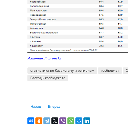
Источник finprom.kz
статистика по Казахстану и регионам
госбюджет
С
Расходы госбюджета
Предыдущий: Каким банкам доверяют свои средства ка
Следующий: Собственный капитал казахстанск
Назад
Вперед