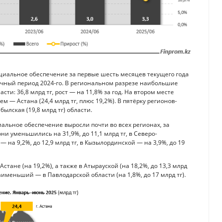
циальное обеспечение за первые шесть месяцев текущего года
гичный период 2024-го. В региональном разрезе наибольшие
ти: 36,8 млрд тг, рост — на 11,8% за год. На втором месте
ем — Астана (24,4 млрд тг, плюс 19,2%). В пятёрку регионов-
ылская (19,8 млрд тг) области.
льное обеспечение выросли почти во всех регионах, за
и уменьшились на 31,9%, до 11,1 млрд тг, в Северо-
 — на 9,2%, до 12,9 млрд тг, в Кызылординской — на 3,9%, до 19
тане (на 19,2%), а также в Атырауской (на 18,2%, до 13,3 млрд
 наименьший — в Павлодарской области (на 1,8%, до 17 млрд тг).