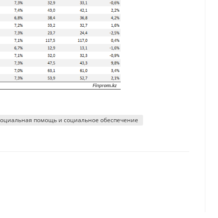
оциальная помощь и социальное обеспечение
захстанцы? Исследование
их банков приблизился к рекордным 10 триллионам тенге