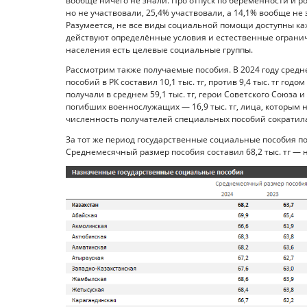
вообще ничего не знали. Про отпуск по беременности и р
но не участвовали, 25,4% участвовали, а 14,1% вообще н
Разумеется, не все виды социальной помощи доступны каж
действуют определённые условия и естественные ограни
населения есть целевые социальные группы.
Рассмотрим также получаемые пособия. В 2024 году сре
пособий в РК составил 10,1 тыс. тг, против 9,4 тыс. тг г
получали в среднем 59,1 тыс. тг, герои Советского Союза и
погибших военнослужащих — 16,9 тыс. тг, лица, которым н
численность получателей специальных пособий сократилась
За тот же период государственные социальные пособия пол
Среднемесячный размер пособия составил 68,2 тыс. тг — н