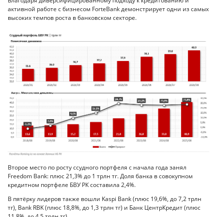
Благодаря диверсифицированному подходу к кредитованию и
активной работе с бизнесом ForteBank демонстрирует одни из самых
высоких темпов роста в банковском секторе.
Второе место по росту ссудного портфеля с начала года занял
Freedom Bank: плюс 21,3% до 1 трлн тг. Доля банка в совокупном
кредитном портфеле БВУ РК составила 2,4%.
В пятёрку лидеров также вошли Kaspi Bank (плюс 19,6%, до 7,2 трлн
тг), Bank RBK (плюс 18,8%, до 1,3 трлн тг) и Банк ЦентрКредит (плюс
11,8%, до 4,5 трлн тг).