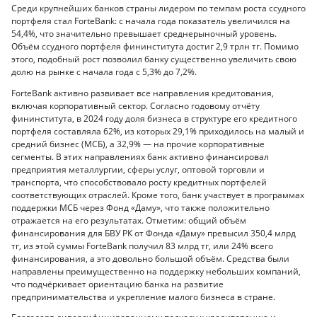
Среди крупнейших банков страны лидером по темпам роста ссудного
портфеля стал ForteBank: с начала года показатель увеличился на
54,4%, что значительно превышает среднерыночный уровень.
Объём ссудного портфеля фининститута достиг 2,9 трлн тг. Помимо
этого, подобный рост позволил банку существенно увеличить свою
долю на рынке с начала года с 5,3% до 7,2%.
ForteBank активно развивает все направления кредитования,
включая корпоративный сектор. Согласно годовому отчёту
фининститута, в 2024 году доля бизнеса в структуре его кредитного
портфеля составляла 62%, из которых 29,1% приходилось на малый и
средний бизнес (МСБ), а 32,9% — на прочие корпоративные
сегменты. В этих направлениях банк активно финансировал
предприятия металлургии, сферы услуг, оптовой торговли и
транспорта, что способствовало росту кредитных портфелей
соответствующих отраслей. Кроме того, банк участвует в программах
поддержки МСБ через Фонд «Даму», что также положительно
отражается на его результатах. Отметим: общий объём
финансирования для БВУ РК от Фонда «Даму» превысил 350,4 млрд
тг, из этой суммы ForteBank получил 83 млрд тг, или 24% всего
финансирования, а это довольно большой объём. Средства были
направлены преимущественно на поддержку небольших компаний,
что подчёркивает ориентацию банка на развитие
предпринимательства и укрепление малого бизнеса в стране.