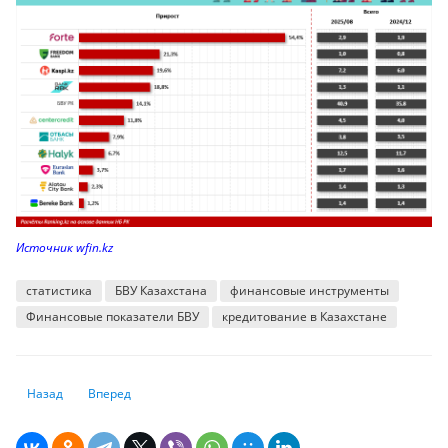
Источник wfin.kz
статистика
БВУ Казахстана
финансовые инструменты
Финансовые показатели БВУ
кредитование в Казахстане
Предыдущий: Товарооборот между Казахстаном и США достиг рекордн
Следующий: Сколько денег тратят на благотворительность
Назад
Вперед