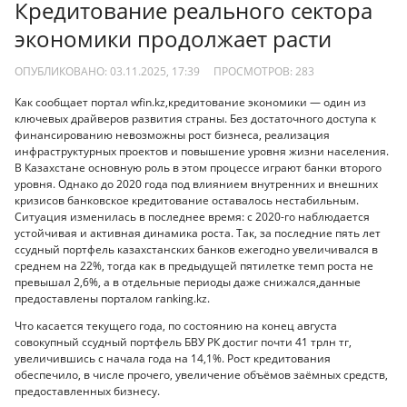
Кредитование реального сектора
экономики продолжает расти
ОПУБЛИКОВАНО: 03.11.2025, 17:39
ПРОСМОТРОВ:
283
Как сообщает портал wfin.kz,кредитование экономики — один из
ключевых драйверов развития страны. Без достаточного доступа к
финансированию невозможны рост бизнеса, реализация
инфраструктурных проектов и повышение уровня жизни населения.
В Казахстане основную роль в этом процессе играют банки второго
уровня. Однако до 2020 года под влиянием внутренних и внешних
кризисов банковское кредитование оставалось нестабильным.
Ситуация изменилась в последнее время: с 2020-го наблюдается
устойчивая и активная динамика роста. Так, за последние пять лет
ссудный портфель казахстанских банков ежегодно увеличивался в
среднем на 22%, тогда как в предыдущей пятилетке темп роста не
превышал 2,6%, а в отдельные периоды даже снижался,данные
предоставлены порталом ranking.kz.
Что касается текущего года, по состоянию на конец августа
совокупный ссудный портфель БВУ РК достиг почти 41 трлн тг,
увеличившись с начала года на 14,1%. Рост кредитования
обеспечило, в числе прочего, увеличение объёмов заёмных средств,
предоставленных бизнесу.