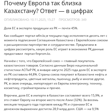
Почему Европа так близка
Казахстану? Ответ — в цифрах
ОПУБЛИКОВАНО: 10.11.2025, 15:27
ПРОСМОТРОВ:
349
Доля ЕС в экспорте продукции из РК — почти 45%.
Как сообщает портал wfin.kz,в текущем году исполняется десять лет с
момента подписания Соглашения
Казахстана с Европейским союзом
о расширенном партнёрстве и сотрудничестве. Предлагаем в
цифрах рассмотреть, какую роль ЕС играет в экономике РК,данные
предоставил портал finprom.kz.
Начнём с того, что Европейский союз — главный покупатель
казахстанских товаров. Согласно данным Бюро национальной
статистики АСПиР РК, в январе–августе 2025 года доля ЕС в экспорте
из РК составила 44,8%. Страны союза покупают в Казахстане нефть и
нефтепродукты, цветные металлы, пшеницу, рыбу и многое другое.
РК, в свою очередь, импортирует из Европы электронику, технику,
косметику, стройматериалы и прочее.
Впрочем, доля ЕС в импорте в Казахстан составляет всего 15,9%, и
это ставит Европу на второе место после Азии (32%). За восемь
месяцев текущего года торговля между РК и странами ЕС в
денежном выражении достигла 28,9 млрд долл. США — на 9,5%