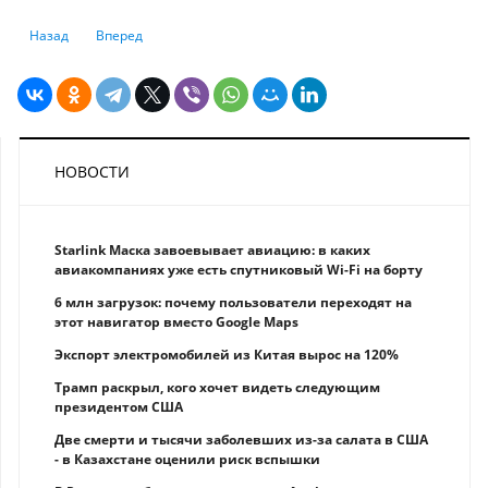
Предыдущий: Вклады бизнеса перешагнули за 19 триллионов тенге. 
Следующий: На 18% увеличились вклады в банках РК
Назад
Вперед
НОВОСТИ
Starlink Маска завоевывает авиацию: в каких
авиакомпаниях уже есть спутниковый Wi-Fi на борту
6 млн загрузок: почему пользователи переходят на
этот навигатор вместо Google Maps
Экспорт электромобилей из Китая вырос на 120%
Трамп раскрыл, кого хочет видеть следующим
президентом США
Две смерти и тысячи заболевших из-за салата в США
- в Казахстане оценили риск вспышки