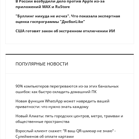
В России возбудили дело против Apple из-за
приложений MAX и RuStore
"Буллинг никуда не исчез". Что показала экспертная
оценка госпрограммы "ДосболLike"
США готовят закон об экстренном отключении ИИ
ПОПУЛЯРНЫЕ НОВОСТИ
90% компьютеров перегреваются из-за этих банальных
ошибок: как быстро охладить домашний ПК
Новая функция WhatsApp может навредить вашей
приватности: что нужно знать каждому
Новый Алматы: пять городских центров, метро, трамваи и
общественные пространства
Взрослый клиент скажет: “Я ваш QR-шмюар не знаю“ -
Сулейменов об оплате картами