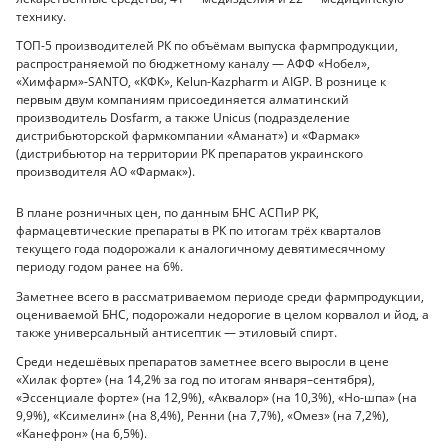
технику.
ТОП-5 производителей РК по объёмам выпуска фармпродукции,
распространяемой по бюджетному каналу — АФФ «Нобел»,
«Химфарм»-SANTO, «КФК», Kelun-Kazpharm и AIGP. В рознице к
первым двум компаниям присоединяется алматинский
производитель Dosfarm, а также Unicus (подразделение
дистрибьюторской фармкомпании «Аманат») и «Фармак»
(дистрибьютор на территории РК препаратов украинского
производителя АО «Фармак»).
В плане розничных цен, по данным БНС АСПиР РК,
фармацевтические препараты в РК по итогам трёх кварталов
текущего года подорожали к аналогичному девятимесячному
периоду годом ранее на 6%.
Заметнее всего в рассматриваемом периоде среди фармпродукции,
оцениваемой БНС, подорожали недорогие в целом корвалол и йод, а
также универсальный антисептик — этиловый спирт.
Среди недешёвых препаратов заметнее всего выросли в цене
«Хилак форте» (на 14,2% за год по итогам января–сентября),
«Эссенциале форте» (на 12,9%), «Аквалор» (на 10,3%), «Но-шпа» (на
9,9%), «Ксимелин» (на 8,4%), Ренни (на 7,7%), «Омез» (на 7,2%),
«Канефрон» (на 6,5%).