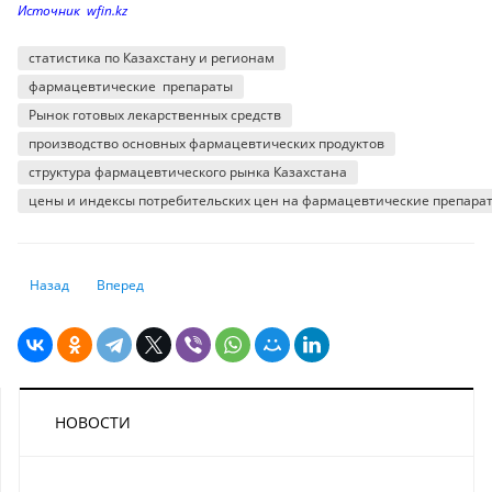
Источник wfin.kz
статистика по Казахстану и регионам
фармацевтические препараты
Рынок готовых лекарственных средств
производство основных фармацевтических продуктов
структура фармацевтического рынка Казахстана
цены и индексы потребительских цен на фармацевтические препара
Предыдущий: В какие страны казахстанцы отправляют деньги и откуд
Следующий: В сравнении с прошлым «пандемийным» годом
Назад
Вперед
НОВОСТИ