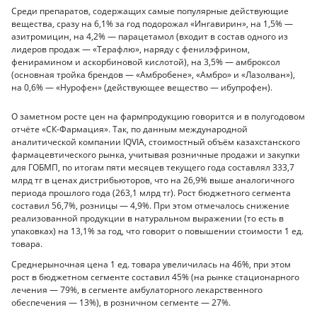
Среди препаратов, содержащих самые популярные действующие
вещества, сразу на 6,1% за год подорожал «Ингавирин», на 1,5% —
азитромицин, на 4,2% — парацетамол (входит в состав одного из
лидеров продаж — «Терафлю», наряду с фенилэфрином,
фенирамином и аскорбиновой кислотой), на 3,5% — амброксол
(основная тройка брендов — «Амбробене», «Амбро» и «Лазолван»),
на 0,6% — «Нурофен» (действующее вещество — ибупрофен).
О заметном росте цен на фармпродукцию говорится и в полугодовом
отчёте «СК-Фармация». Так, по данным международной
аналитической компании IQVIA, стоимостный объём казахстанского
фармацевтического рынка, учитывая розничные продажи и закупки
для ГОБМП, по итогам пяти месяцев текущего года составлял 333,7
млрд тг в ценах дистрибьюторов, что на 26,9% выше аналогичного
периода прошлого года (263,1 млрд тг). Рост бюджетного сегмента
составил 56,7%, розницы — 4,9%. При этом отмечалось снижение
реализованной продукции в натуральном выражении (то есть в
упаковках) на 13,1% за год, что говорит о повышении стоимости 1 ед.
товара.
Среднерыночная цена 1 ед. товара увеличилась на 46%, при этом
рост в бюджетном сегменте составил 45% (на рынке стационарного
лечения — 79%, в сегменте амбулаторного лекарственного
обеспечения — 13%), в розничном сегменте — 27%.