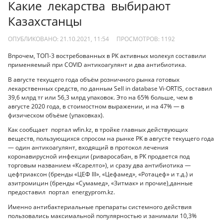
Какие лекарства выбирают
Казахстанцы
ОПУБЛИКОВАНО: 21.10.2021, 11:54
ПРОСМОТРОВ:
1192
Впрочем, ТОП-3 востребованных в РК активных молекул составили
применяемый при COVID антикоагулянт и два антибиотика.
В августе текущего года объём розничного рынка готовых
лекарственных средств, по данным Sell in database Vi-ORTIS, составил
39,6 млрд тг или 56,3 млрд упаковок. Это на 65% больше, чем в
августе 2020 года, в стоимостном выражении, и на 47% — в
физическом объёме (упаковках).
Как сообщает портал wfin.kz, в тройке главных действующих
веществ, пользующихся спросом на рынке РК в августе текущего года
— один антикоагулянт, входящий в протокол лечения
коронавирусной инфекции (риваросабан, в РК продается под
торговым названием «Ксарелто»), и сразу два антибиотика —
цефтриаксон (бренды «ЦЕФ III», «Цефамед», «Ротацеф» и т.д.) и
азитромицин (бренды «Сумамед», «Зитмак» и прочие),данные
предоставил портал energyprom.kz.
Именно антибактериальные препараты системного действия
пользовались максимальной популярностью и занимали 10,3%