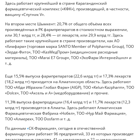
Здесь работает крупнейший в стране Карагандинский
фармацевтический комплекс («КФК»), производящий, в частности,
вакцину «Спутник V».
На втором месте Шымкент: 20,7% от общего объёма всех
произведённых в РК фармпрепаратов в стоимостном выражении,
или 30,1 млрд тг, и 28,4% — от лекарств, или 29,9 млрд тг. Здесь
работают такие крупнейшие в стране производители, как АО
«Химфарм» (торговая марка SANTO Member of Polpharma Group), ТОО
«Зерде-Фито», ТОО «КазМедПром» (медицинские расходные
материалы), ТОО «Marai E7 Group», ТОО «ЭкоФарм Интернейшнл» и
т. д.
Еще 15,5% выпуска фармпрепаратов (22,6 млрд тг) и 17,3% лекарств
(18,2 млрд тг) приходится на Алматинскую область. Здесь работают
ТОО «Абди Ибрахим Глобал Фарм» (AIGP), ТОО «Kelun-Kazpharm», ТОО
«Dolce», ТОО «Аксель и А» (медоборудование) и прочие.
11,3% выпуска фармпродукции (16,4 млрд тг) и 11,7% лекарств (12,3
млрд тг) производятся в Алматы. Здесь работают Алматинская
Фармацевтическая Фабрика «Нобел», ТОО «Нур Май Фармация»,
ТОО «Алмерек», ТОО Dosfarm и т. д.
По данным
«
СК-Фармация», сегодня в отечественной
фарминдустрии работает 96 предприятий, 33 из которых производят
лекарственные средства, 41 — медизделия и 22 — медицинскую