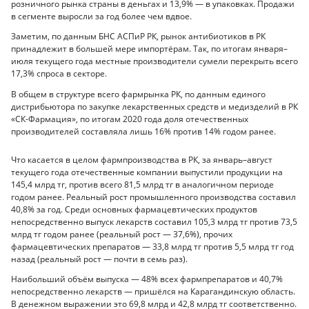
розничного рынка страны в деньгах и 13,9% — в упаковках. Продажи
в сегменте выросли за год более чем вдвое.
Заметим, по данным БНС АСПиР РК, рынок антибиотиков в РК
принадлежит в большей мере импортёрам. Так, по итогам января–
июля текущего года местные производители сумели перекрыть всего
17,3% спроса в секторе.
В общем в структуре всего фармрынка РК, по данным единого
дистрибьютора по закупке лекарственных средств и медизделий в РК
«СК-Фармация», по итогам 2020 года доля отечественных
производителей составляла лишь 16% против 14% годом ранее.
Что касается в целом фармпроизводства в РК, за январь–август
текущего года отечественные компании выпустили продукции на
145,4 млрд тг, против всего 81,5 млрд тг в аналогичном периоде
годом ранее. Реальный рост промышленного производства составил
40,8% за год. Среди основных фармацевтических продуктов
непосредственно выпуск лекарств составил 105,3 млрд тг против 73,5
млрд тг годом ранее (реальный рост — 37,6%), прочих
фармацевтических препаратов — 33,8 млрд тг против 5,5 млрд тг год
назад (реальный рост — почти в семь раз).
Наибольший объём выпуска — 48% всех фармпрепаратов и 40,7%
непосредственно лекарств — пришёлся на Карагандинскую область.
В денежном выражении это 69,8 млрд и 42,8 млрд тг соответственно.