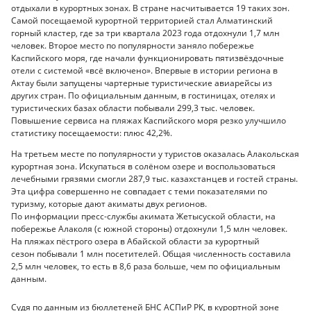
отдыхали в курортных зонах. В стране насчитывается 19 таких зон.
Самой посещаемой курортной территорией стал Алматинский
горный кластер, где за три квартала 2023 года отдохнули 1,7 млн
человек. Второе место по популярности заняло побережье
Каспийского моря, где начали функционировать пятизвёздочные
отели с системой «всё включено». Впервые в истории региона в
Актау были запущены чартерные туристические авиарейсы из
других стран. По официальным данным, в гостиницах, отелях и
туристических базах области побывали 299,3 тыс. человек.
Повышение сервиса на пляжах Каспийского моря резко улучшило
статистику посещаемости: плюс 42,2%.
На третьем месте по популярности у туристов оказалась Алакольская
курортная зона. Искупаться в солёном озере и воспользоваться
лечебными грязями смогли 287,9 тыс. казахстанцев и гостей страны.
Эта цифра совершенно не совпадает с теми показателями по
туризму, которые дают акиматы двух регионов.
По информации пресс-службы акимата Жетысуской области, на
побережье Алаколя (с южной стороны) отдохнули 1,5 млн человек.
На пляжах пёстрого озера в Абайской области за курортный
сезон побывали 1 млн посетителей. Общая численность составила
2,5 млн человек, то есть в 8,6 раза больше, чем по официальным
данным.
Судя по данным из бюллетеней БНС АСПиР РК, в курортной зоне