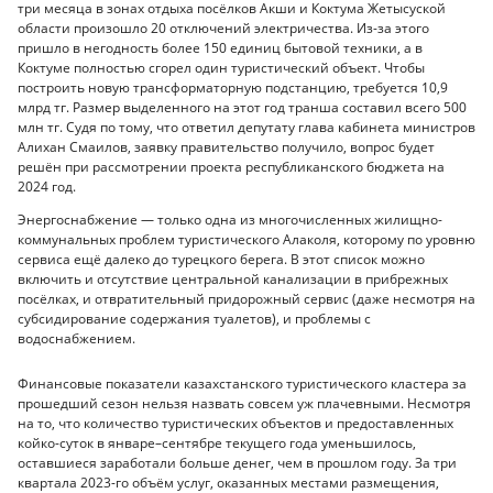
три месяца в зонах отдыха посёлков Акши и Коктума Жетысуской
области произошло 20 отключений электричества. Из-за этого
пришло в негодность более 150 единиц бытовой техники, а в
Коктуме полностью сгорел один туристический объект. Чтобы
построить новую трансформаторную подстанцию, требуется 10,9
млрд тг. Размер выделенного на этот год транша составил всего 500
млн тг. Судя по тому, что ответил депутату глава кабинета министров
Алихан Смаилов, заявку правительство получило, вопрос будет
решён при рассмотрении проекта республиканского бюджета на
2024 год.
Энергоснабжение — только одна из многочисленных жилищно-
коммунальных проблем туристического Алаколя, которому по уровню
сервиса ещё далеко до турецкого берега. В этот список можно
включить и отсутствие центральной канализации в прибрежных
посёлках, и отвратительный придорожный сервис (даже несмотря на
субсидирование содержания туалетов), и проблемы с
водоснабжением.
Финансовые показатели казахстанского туристического кластера за
прошедший сезон нельзя назвать совсем уж плачевными. Несмотря
на то, что количество туристических объектов и предоставленных
койко-суток в январе–сентябре текущего года уменьшилось,
оставшиеся заработали больше денег, чем в прошлом году. За три
квартала 2023-го объём услуг, оказанных местами размещения,