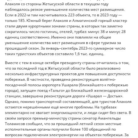
Алаколя со стороны Жетысуской области в текущем году
наблюдалось резкое уменьшение количества мест размещения.
Если в 2022-м там насчитывалось 223 объекта, то в 2023 году —
только 185. Южный берег Алаколя и Алматинский горный кластер
стали двумя курортными зонами страны, в которых так заметно
сократилось число гостиниц, отелей, турбаз: минус 38 и минус 28
единиц соответственно. Именно они повлияли на общее
уменьшение количества мест размещения в сфере туризма за
прошедший сезон. За январь–сентябрь 2023-го суммарное число
таких туристских объектов составило 1,6 тыс. единиц.
Вместе с тем в конце октября президенту страны отчитались о том,
что за последний год в Жетысуской области было реализовано
несколько инфраструктурных проектов для повышения доступности
побережья. В частности, проведена реконструкция взлётно-
посадочной полосы аэропорта Ушарала (ближайшего к побережью
города), запущен поезд «Тальго» до ближайшей железнодорожной
станции, завершена реконструкция дороги «Ушарал — Достык».
Однако, помимо транспортной составляющей, для туристов Алаколя
остаются нерешёнными ещё многие проблемы. На турбазах
элементарно не хватает энергомощности, и люди сидят без света. В
своём запросе премьер-министру страны сенатор Амангельды
Толамисов сообщил, что за прошедший летний сезон местные
исполнительные органы получили более 100 обращений по
вопросам подключения электроэнергии на объектах побережья. За