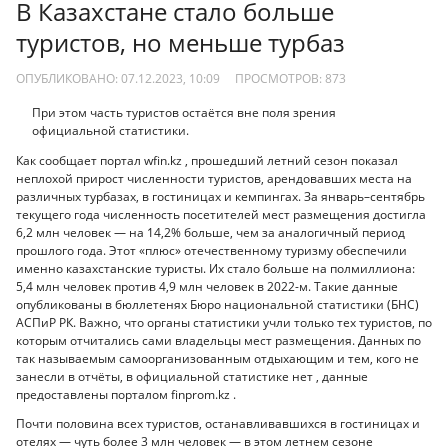
В Казахстане стало больше
туристов, но меньше турбаз
ОПУБЛИКОВАНО: 07.12.2023, 10:09
ПРОСМОТРОВ:
873
При этом часть туристов остаётся вне поля зрения
официальной статистики.
Как сообщает портал wfin.kz , прошедший летний сезон показал
неплохой прирост численности туристов, арендовавших места на
различных турбазах, в гостиницах и кемпингах. За январь–сентябрь
текущего года численность посетителей мест размещения достигла
6,2 млн человек — на 14,2% больше, чем за аналогичный период
прошлого года. Этот «плюс» отечественному туризму обеспечили
именно казахстанские туристы. Их стало больше на полмиллиона:
5,4 млн человек против 4,9 млн человек в 2022-м. Такие данные
опубликованы в бюллетенях Бюро национальной статистики (БНС)
АСПиР РК. Важно, что органы статистики учли только тех туристов, по
которым отчитались сами владельцы мест размещения. Данных по
так называемым самоорганизованным отдыхающим и тем, кого не
занесли в отчёты, в официальной статистике нет , данные
предоставлены порталом finprom.kz .
Почти половина всех туристов, останавливавшихся в гостиницах и
отелях — чуть более 3 млн человек — в этом летнем сезоне