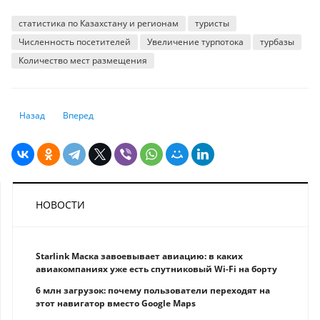
статистика по Казахстану и регионам
туристы
Численность посетителей
Увеличение турпотока
турбазы
Количество мест размещения
Предыдущий: В США и России сосредоточено 89% всего ядерного арс
Следующий: В Казахстане жертв уголовных медицинских пр
Назад
Вперед
НОВОСТИ
Starlink Маска завоевывает авиацию: в каких
авиакомпаниях уже есть спутниковый Wi-Fi на борту
6 млн загрузок: почему пользователи переходят на
этот навигатор вместо Google Maps