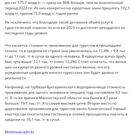
достиг 175,7 млрд тг — сразу на 36% больше, чем за аналогичный
период 2022-го. Из них конкретно на курортные зоны пришлось 102,5
млрд тг, против 73,9 млрд тг годом ранее.
Не исключено, что благодаря такой динамике объём услуг в
туристической отрасли по итогам 2023-го достигнет рекордного за
последние годы уровня.
Что касается стоимости проживания для туристов в прошедшем
сезоне, то в среднем по стране она увеличилась на 12,4%, с 9,8 тыс.
тг до 11 тыс. тг в сутки за одного человека. В курортных зонах прайс
был чуть выше: 12,1 тыс. тг (плюс 12,2%). Стоит отметить, что вилка
цен на курортах разного уровня настолько велика, что эта
усреднённая цифра для многих туристских зон будет далека от
реальности.
Например, на турбазах Бухтарминского водохранилища стоимость
проживания для одного человека в текущем году составляла 4,1 тыс.
тг. В то же время в Мангистауской области она была в 4,7 раза
больше: 19,1 тыс. тг. Это самая высокая цена. Второе место по
дороговизне проживания для туристов занял Алматинский горный
кластер, где посетителям гостиниц и отелей приходилось платить в
среднем по 16,1 тыс. тг в сутки.
Источник wfin.kz