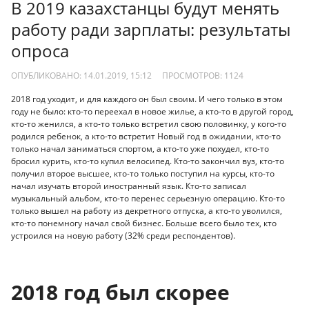
В 2019 казахстанцы будут менять
работу ради зарплаты: результаты
опроса
ОПУБЛИКОВАНО: 14.01.2019, 15:12
ПРОСМОТРОВ:
1124
2018 год уходит, и для каждого он был своим. И чего только в этом
году не было: кто-то переехал в новое жилье, а кто-то в другой город,
кто-то женился, а кто-то только встретил свою половинку, у кого-то
родился ребенок, а кто-то встретит Новый год в ожидании, кто-то
только начал заниматься спортом, а кто-то уже похудел, кто-то
бросил курить, кто-то купил велосипед. Кто-то закончил вуз, кто-то
получил второе высшее, кто-то только поступил на курсы, кто-то
начал изучать второй иностранный язык. Кто-то записал
музыкальный альбом, кто-то перенес серьезную операцию. Кто-то
только вышел на работу из декретного отпуска, а кто-то уволился,
кто-то понемногу начал свой бизнес. Больше всего было тех, кто
устроился на новую работу (32% среди респондентов).
2018 год был скорее