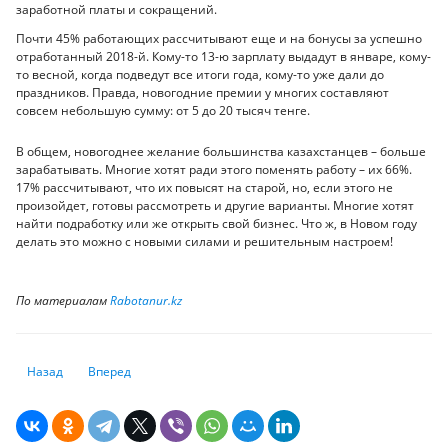
заработной платы и сокращений.
Почти 45% работающих рассчитывают еще и на бонусы за успешно
отработанный 2018-й. Кому-то 13-ю зарплату выдадут в январе, кому-
то весной, когда подведут все итоги года, кому-то уже дали до
праздников. Правда, новогодние премии у многих составляют
совсем небольшую сумму: от 5 до 20 тысяч тенге.
В общем, новогоднее желание большинства казахстанцев – больше
зарабатывать. Многие хотят ради этого поменять работу – их 66%.
17% рассчитывают, что их повысят на старой, но, если этого не
произойдет, готовы рассмотреть и другие варианты. Многие хотят
найти подработку или же открыть свой бизнес. Что ж, в Новом году
делать это можно с новыми силами и решительным настроем!
По материалам
Rabotanur.kz
Предыдущий: Что ожидает казахстанскую экономику, и в чем лучше 
Следующий: Вне системы: что ждет самозанятых, которые н
Назад
Вперед