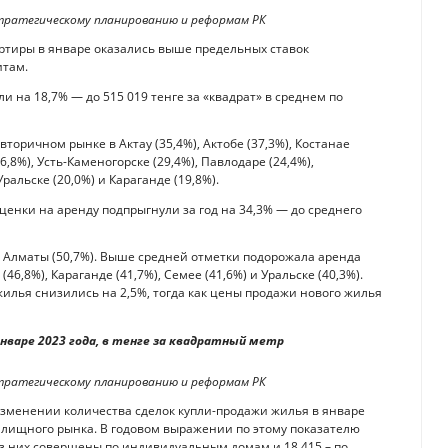
тратегическому планированию и реформам РК
артиры в январе оказались выше предельных ставок
итам.
 на 18,7% — до 515 019 тенге за «квадрат» в среднем по
торичном рынке в Актау (35,4%), Актобе (37,3%), Костанае
6,8%), Усть-Каменогорске (29,4%), Павлодаре (24,4%),
Уральске (20,0%) и Караганде (19,8%).
ценки на аренду подпрыгнули за год на 34,3% — до среднего
 и Алматы (50,7%). Выше средней отметки подорожала аренда
(46,8%), Караганде (41,7%), Семее (41,6%) и Уральске (40,3%).
жилья снизились на 2,5%, тогда как цены продажи нового жилья
январе 2023 года, в тенге за квадратный метр
тратегическому планированию и реформам РК
изменении количества сделок купли-продажи жилья в январе
илищного рынка. В годовом выражении по этому показателю
из них совершены по индивидуальным домам и 18 415 – по