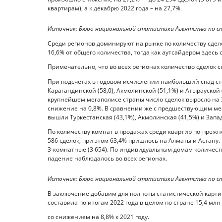
квартирам), а к декабрю 2022 года – на 27,7%.
Источник: Бюро национальной статистики Агентства по с
Среди регионов доминируют на рынке по количеству сдел
16,6% от общего количества, тогда как аутсайдером здесь 
Примечательно, что во всех регионах количество сделок с
При подсчетах в годовом исчислении наибольший спад ста
Карагандинской (58,0), Акмолинской (51,1%) и Атырауской 
крупнейшем мегаполисе страны число сделок выросло на 
снижение на 0,8%. В сравнении же с предшествующим ме
вышли Туркестанская (43,1%), Акмолинская (41,5%) и Запад
По количеству комнат в продажах среди квартир по-преж
586 сделок, при этом 63,4% пришлось на Алматы и Астану.
3-комнатные (3 654). По индивидуальным домам количество
падение наблюдалось во всех регионах.
Источник: Бюро национальной статистики Агентства по с
В заключение добавим для полноты статистической карти
составила по итогам 2022 года в целом по стране 15,4 мл
со снижением на 8,8% к 2021 году.