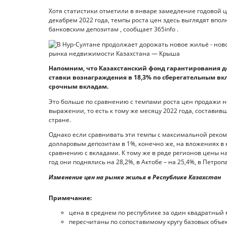
Хотя статистики отметили в январе замедление годовой
декабрем 2022 года, темпы роста цен здесь выглядят впо
банковским депозитам , сообщает 365info .
Напомним, что Казахстанский фонд гарантирования 
ставки вознаграждения в 18,3% по сберегательным вк
срочным вкладам.
Это больше по сравнению с темпами роста цен продажи н
выражении, то есть к тому же месяцу 2022 года, составив
стране.
Однако если сравнивать эти темпы с максимальной реко
долларовым депозитам в 1%, конечно же, на вложениях в
сравнению с вкладами. К тому же в ряде регионов цены на
год они поднялись на 28,2%, в Актобе – на 25,4%, в Петропа
Изменение цен на рынке жилья в Республике Казахстан
Примечание:
цена в среднем по республике за один квадратный
пересчитаны по сопоставимому кругу базовых объе