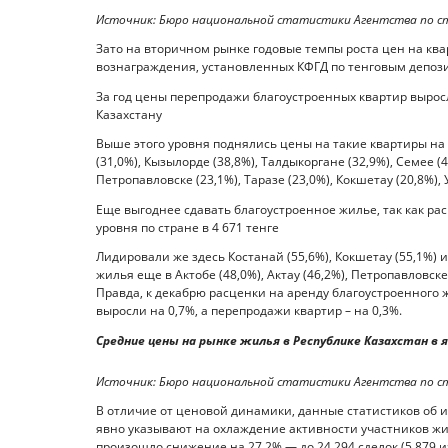
Источник: Бюро национальной статистики Агентства по с
Зато на вторичном рынке годовые темпы роста цен на кв
вознаграждения, установленных КФГД по тенговым депоз
За год цены перепродажи благоустроенных квартир выросли
Казахстану
Выше этого уровня поднялись цены на такие квартиры на в
(31,0%), Кызылорде (38,8%), Талдыкоргане (32,9%), Семее (4
Петропавловске (23,1%), Таразе (23,0%), Кокшетау (20,8%), 
Еще выгоднее сдавать благоустроенное жилье, так как рас
уровня по стране в 4 671 тенге
Лидировали же здесь Костанай (55,6%), Кокшетау (55,1%)
жилья еще в Актобе (48,0%), Актау (46,2%), Петропавловске 
Правда, к декабрю расценки на аренду благоустроенного 
выросли на 0,7%, а перепродажи квартир – на 0,3%.
Средние цены на рынке жилья в Республике Казахстан в 
Источник: Бюро национальной статистики Агентства по с
В отличие от ценовой динамики, данные статистиков об 
явно указывают на охлаждение активности участников ж
произошло снижение на 27,2% — до 24 294 сделок (5 879 