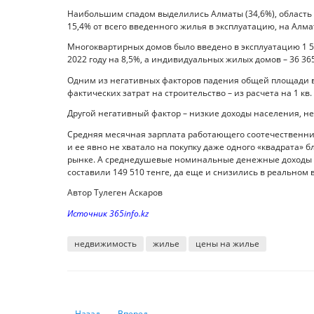
Наибольшим спадом выделились Алматы (34,6%), область Ұ
15,4% от всего введенного жилья в эксплуатацию, на Алма
Многоквартирных домов было введено в эксплуатацию 1 54
2022 году на 8,5%, а индивидуальных жилых домов – 36 365
Одним из негативных факторов падения общей площади в
фактических затрат на строительство – из расчета на 1 кв.
Другой негативный фактор – низкие доходы населения, н
Средняя месячная зарплата работающего соотечественника
и ее явно не хватало на покупку даже одного «квадрата» 
рынке. А среднедушевые номинальные денежные доходы н
составили 149 510 тенге, да еще и снизились в реальном
Автор Тулеген Аскаров
Источник 365info.kz
недвижимость
жилье
цены на жилье
Предыдущий: Какие факторы повлияли на курсы валют 
Следующий: Возможные причины укрепления т
Назад
Вперед