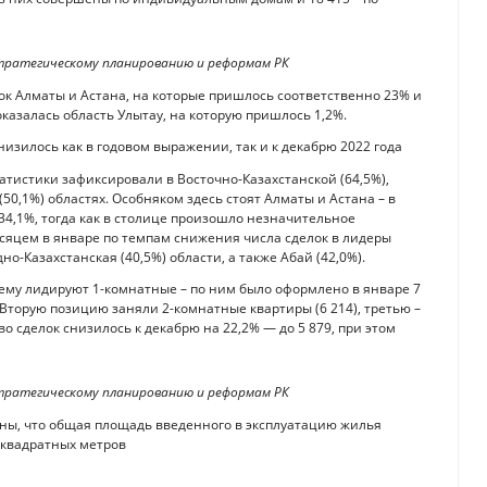
тратегическому планированию и реформам РК
ок Алматы и Астана, на которые пришлось соответственно 23% и
оказалась область Улытау, на которую пришлось 1,2%.
низилось как в годовом выражении, так и к декабрю 2022 года
тистики зафиксировали в Восточно-Казахстанской (64,5%),
(50,1%) областях. Особняком здесь стоят Алматы и Астана – в
34,1%, тогда как в столице произошло незначительное
сяцем в январе по темпам снижения числа сделок в лидеры
но-Казахстанская (40,5%) области, а также Абай (42,0%).
нему лидируют 1-комнатные – по ним было оформлено в январе 7
 Вторую позицию заняли 2-комнатные квартиры (6 214), третью –
 сделок снизилось к декабрю на 22,2% — до 5 879, при этом
тратегическому планированию и реформам РК
ны, что общая площадь введенного в эксплуатацию жилья
н квадратных метров