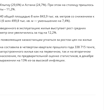
лытау (29,6%) и Астана (24,7%). При этом на столицу пришлось
ты – 11,2%.
0 общей площадью 8 млн 843,9 тыс. кв. метров со снижением к
 (6 млн 499,8 тыс. кв. м — уменьшение на 7,4%).
веденного в эксплуатацию жилья выступает рост средних
 метр они увеличились за год на 12,2%.
е позволяющие казахстанцам угнаться за ростом цен на жилье
 составила в четвертом квартале прошлого года 338 715 тенге,
благоустроенного жилья как на первичном, так и на вторичном
аселения, по предварительной оценке статистиков, в декабре
 выражении на 13% из-за высокой инфляции.
развивающихся стран
енге назвали казахстанские эксперты