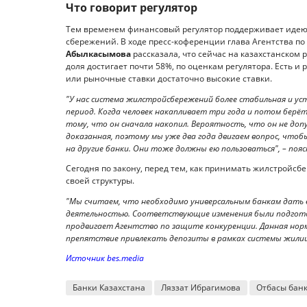
Что говорит регулятор
Тем временем финансовый регулятор поддерживает идею 
сбережений. В ходе пресс-коференции глава Агентства п
Абылкасымова
рассказала, что сейчас на казахстанском
доля достигает почти 58%, по оценкам регулятора. Есть и 
или рыночные ставки достаточно высокие ставки.
"У нас система жилстройсбережений более стабильная и ус
период. Когда человек накапливает три года и потом бер
тому, что он сначала накопил. Вероятность, что он не доп
доказанная, поэтому мы уже два года двигаем вопрос, чт
на другие банки. Они тоже должны ею пользоваться", – поя
Сегодня по закону, перед тем, как принимать жилстройсб
своей структуры.
"Мы считаем, что необходимо универсальным банкам дать 
деятельностью. Соответствующие изменения были подгото
продвигает Агентство по защите конкуренции. Данная нор
препятствие привлекать депозиты в рамках системы жилищ
Источник bes.media
Банки Казахстана
Ляззат Ибрагимова
Отбасы бан