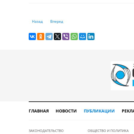
Предыдущий: Сколько должны получать пенсионеры Каз
Следующий: Почему тенге падает
Назад
Вперед
ГЛАВНАЯ
НОВОСТИ
ПУБЛИКАЦИИ
РЕКЛ
ЗАКОНОДАТЕЛЬСТВО
ОБЩЕСТВО И ПОЛИТИКА