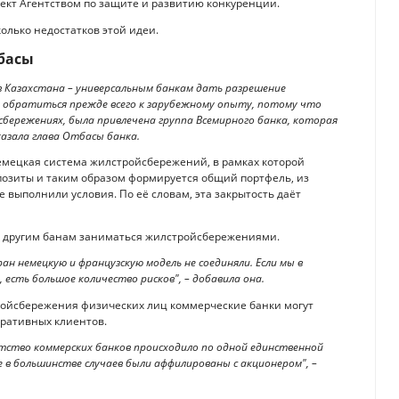
оект Агентством по защите и развитию конкуренции.
олько недостатков этой идеи.
басы
в Казахстана – универсальным банкам дать разрешение
 обратиться прежде всего к зарубежному опыту, потому что
сбережениях, была привлечена группа Всемирного банка, которая
казала глава Отбасы банка.
 немецкая система жилстройсбережений, в рамках которой
позиты и таким образом формируется общий портфель, из
 выполнили условия. По её словам, эта закрытость даёт
ет другим банам заниматься жилстройсбережениями.
ран немецкую и французскую модель не соединяли. Если мы в
есть большое количество рисков", – добавила она.
тройсбережения физических лиц коммерческие банки могут
оративных клиентов.
тство коммерских банков происходило по одной единственной
в большинстве случаев были аффилированы с акционером", –