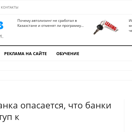
КОНТАКТЫ
Почему автолизинг не сработал в
И
Казахстане и отменят ли программу...
м
ч
РЕКЛАМА НА САЙТЕ
ОБУЧЕНИЕ
нка опасается, что банки
туп к