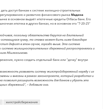
дать доступ банкам к системе жилищно-строительных
о регулированию и развитию финансового рынка
Мадина
 рынке в основном выдаёт ипотечные кредиты Отбасы банк. Его
рыночная ипотека в других банках, но в основном это "7-20-25"
тойчивая, поскольку обязательства берутся на длительный
ёт остающуюся сумму, то ставка может быть ниже благодаря
устит дефолт в этом случае, гораздо выше. Эта система
обы система жилищностроительных сбережений распространялась и
снила Абылкасымова.
ережения, нужно создать отдельный банк или "дочку" внутри
возможность развивать систему жилстройсбережений наряду с их
влены и внесены в рамках законопроекта, который разработал и
ма позволит расширить возможность для банков и убрать это
ных сбережений", – добавила она.
к
жилстройсбережения