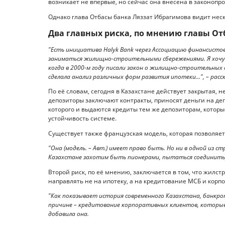
возникает не впервые, но сейчас она внесена в законопр
Однако глава Отбасы банка Ляззат Ибрагимова видит неск
Два главных риска, по мнению главы От
"Есть инициатива Halyk Bank через Ассоциацию финансисто
заниматься жилищно-строительными сбережениями. Я хочу
когда в 2000-м году писали закон о жилищно-строительных 
сделала анализ различных форм развития ипотеки...", – расс
По её словам, сегодня в Казахстане действует закрытая,
депозиторы заключают контракты, приносят деньги на де
которого и выдаются кредиты тем же депозиторам, которые
устойчивость системе.
Существует также французская модель, которая позволя
"Она (модель. – Авт.) имеет право быть. Но ни в одной из ст
Казахстане захотим быть пионерами, пытаться соединить, 
Второй риск, по её мнению, заключается в том, что жилс
направлять не на ипотеку, а на кредитование МСБ и корп
"Как показывает история современного Казахстана, банкро
причине – кредитование корпоративных клиентов, которые 
добавила она.