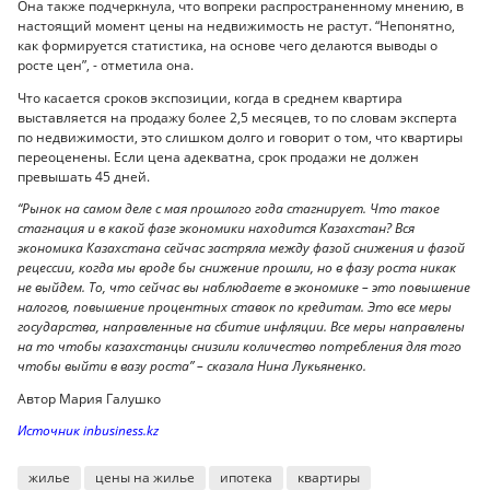
Она также подчеркнула, что вопреки распространенному мнению, в
настоящий момент цены на недвижимость не растут. “Непонятно,
как формируется статистика, на основе чего делаются выводы о
росте цен”, - отметила она.
Что касается сроков экспозиции, когда в среднем квартира
выставляется на продажу более 2,5 месяцев, то по словам эксперта
по недвижимости, это слишком долго и говорит о том, что квартиры
переоценены. Если цена адекватна, срок продажи не должен
превышать 45 дней.
“Рынок на самом деле с мая прошлого года стагнирует. Что такое
стагнация и в какой фазе экономики находится Казахстан? Вся
экономика Казахстана сейчас застряла между фазой снижения и фазой
рецессии, когда мы вроде бы снижение прошли, но в фазу роста никак
не выйдем. То, что сейчас вы наблюдаете в экономике – это повышение
налогов, повышение процентных ставок по кредитам. Это все меры
государства, направленные на сбитие инфляции. Все меры направлены
на то чтобы казахстанцы снизили количество потребления для того
чтобы выйти в вазу роста” – сказала Нина Лукьяненко.
Автор Мария Галушко
Источник inbusiness.kz
жилье
цены на жилье
ипотека
квартиры