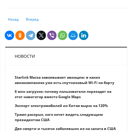
Предыдущий: Оборот внешней торговли услугами в Казахстане достиг
Следующий: Как АРРФР будет регулировать внедрение ИИ в
Назад
Вперед
НОВОСТИ
Starlink Маска завоевывает авиацию: в каких
авиакомпаниях уже есть спутниковый Wi-Fi на борту
6 млн загрузок: почему пользователи переходят на
этот навигатор вместо Google Maps
Экспорт электромобилей из Китая вырос на 120%
Трамп раскрыл, кого хочет видеть следующим
президентом США
Две смерти и тысячи заболевших из-за салата в США