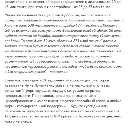
касается цен, то основной спрос сосредоточен в диапазоне от 25 до
46 млн тенге, при этом в новостройках – от 25 до 35 млн тенге.
“Но на сегодняшний день, учитывая рост цен, мы понимаем, что
доступных квартир в таком ценовом диапазоне все меньше и меньше. В
Алматы всего 530 тыс. квартир и порядка 137 тыс. домов. Ипотека
сейчас имеет очень важную часть фактически в любой сделке. Объемы
выдачи ипотеки на декабрь соответствуют количеству сделок купли-
продажи. То есть было 50 тыс. сделок на 273 млрд тенге. С ростом
выдачи ипотеки будут совершаться больше сделок. В таких городах
как Алматы и Астана требуется финансовое плечо в виде ипотеки. Не
у всех хватает средств приобрести недвижимость на наличный
расчет. Рынок сейчас развивается так, что все больше ипотечных
программ для первичного рынка, и мы ждем чтобы были возможности
и для вторичного рынка”, - пояснил он.
Советник президента Объединенной ассоциации риэлторов
Казахстана Нина Лукьяненко указала на несколько ключевых
тенденций, формирующих текущую ситуацию на рынке
недвижимости. По ее словам, решающее значение в
ценообразовании имеет именно платежеспособный спрос, а любые
формы государственной поддержки — будь то субсидии или
пенсионные программы — неизбежно влияют на стоимость жилья.
Так, вмешательство через ЕНПФ привело к бурному скачку цен, чего
никто не ожидал.