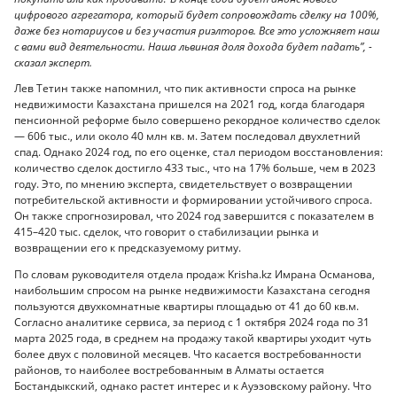
цифрового агрегатора, который будет сопровождать сделку на 100%,
даже без нотариусов и без участия риэлторов. Все это усложняет наш
с вами вид деятельности. Наша львиная доля дохода будет падать”, -
сказал эксперт.
Лев Тетин также напомнил, что пик активности спроса на рынке
недвижимости Казахстана пришелся на 2021 год, когда благодаря
пенсионной реформе было совершено рекордное количество сделок
— 606 тыс., или около 40 млн кв. м. Затем последовал двухлетний
спад. Однако 2024 год, по его оценке, стал периодом восстановления:
количество сделок достигло 433 тыс., что на 17% больше, чем в 2023
году. Это, по мнению эксперта, свидетельствует о возвращении
потребительской активности и формировании устойчивого спроса.
Он также спрогнозировал, что 2024 год завершится с показателем в
415–420 тыс. сделок, что говорит о стабилизации рынка и
возвращении его к предсказуемому ритму.
По словам руководителя отдела продаж Krisha.kz Имрана Османова,
наибольшим спросом на рынке недвижимости Казахстана сегодня
пользуются двухкомнатные квартиры площадью от 41 до 60 кв.м.
Согласно аналитике сервиса, за период с 1 октября 2024 года по 31
марта 2025 года, в среднем на продажу такой квартиры уходит чуть
более двух с половиной месяцев. Что касается востребованности
районов, то наиболее востребованным в Алматы остается
Бостандыкский, однако растет интерес и к Ауэзовскому району. Что