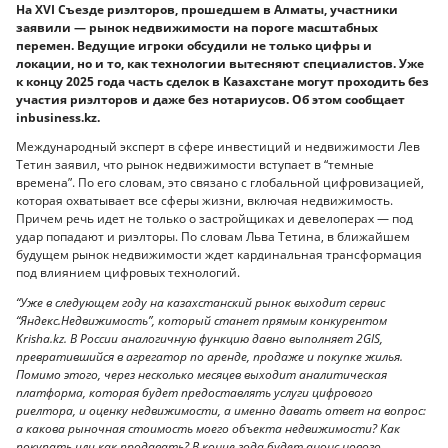
На XVI Съезде риэлторов, прошедшем в Алматы, участники
заявили — рынок недвижимости на пороге масштабных
перемен. Ведущие игроки обсудили не только цифры и
локации, но и то, как технологии вытесняют специалистов. Уже
к концу 2025 года часть сделок в Казахстане могут проходить без
участия риэлторов и даже без нотариусов. Об этом сообщает
inbusiness.kz.
Международный эксперт в сфере инвестиций и недвижимости Лев
Тетин заявил, что рынок недвижимости вступает в “темные
времена”. По его словам, это связано с глобальной цифровизацией,
которая охватывает все сферы жизни, включая недвижимость.
Причем речь идет не только о застройщиках и девелоперах — под
удар попадают и риэлторы. По словам Льва Тетина, в ближайшем
будущем рынок недвижимости ждет кардинальная трансформация
под влиянием цифровых технологий.
“Уже в следующем году на казахстанский рынок выходит сервис
“Яндекс.Недвижимость”, который станет прямым конкурентом
Krisha.kz. В России аналогичную функцию давно выполняет 2GIS,
превратившийся в агрегатор по аренде, продаже и покупке жилья.
Помимо этого, через несколько месяцев выходит аналитическая
платформа, которая будет предоставлять услуги цифрового
риелтора, и оценку недвижимости, а именно давать ответ на вопрос:
а какова рыночная стоимость моего объекта недвижимости? Как
покупать или как продавать? В конце года будет анонс нового