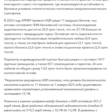
ежегодного стресс-тестирования, где анализируется устойчивость
банков в условиях гипотетических негативных макроэкономических
сценариев.
В 2023 году АРРФР провело AQR среди 11 ведущих банков, чьи
активы составляют 84% банковской системы. Анализируемая
задолженность достигла 20,9 трлн тенге, что на 37,1% больше по
сравнению с предыдущим годом. Основная часть задолженности
приходится на беззалоговые потребительские займы (6,9 трлн
тенге), а также на портфели займов для крупного (3,1 трлн тенге),
малого бизнеса (2,6 трлн тенге) и инвестиционные проекты (2,6 трлн
тенге).
Периметр индивидуальной оценки был расширен и составил 1677
крупных заемщиков, а также 657 созаемщиков и гарантов. 24 млн
займов на общую сумму 13,0 трлн тенге были проанализированы на
коллективной основе.
"Результаты регулярного AQR показали, что уровень достаточности
капитала в целом по 11 банкам на 1 января 2023 года существенно
превышает нормативно установленный минимальный уровень и
составляет 15,1%.
Различие в оценках резервов между банками и AQR составило 451,2
млрд тенге. Доля кредитно обесцененной задолженности (стадия 3)
увеличилась на 574,5 млрд тенге, с 10,7% до 13,5%. В сравнении с