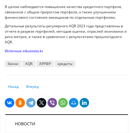
В целом наблюдается повышение качества кредитного портфеля,
связанное с общим приростом портфеля, а также улучшением
финансового состояния заемщиков по отдельным портфелям.
Детальные результаты регулярного AQR 2023 года представлены в
отчете в разрезе портфелей, методов оценки, отраслей экономики и
риск-метрик, а также в сравнении с результатами прошлогоднего
AQR.
Источник inbusiness.kz
банки
AQR
АРРФР
кредиты
Предыдущий: Потребительская уверенность казахстанцев снизилась
Следующий: Как выбрать надежный банк для депозита в Ка
Назад
Вперед
НОВОСТИ