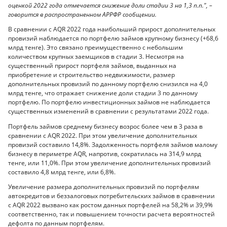
оценкой 2022 года отмечается снижение доли стадии 3 на 1,3 п.п.", –
говорится в распространенном АРРФР сообщении.
В сравнении с AQR 2022 года наибольший прирост дополнительных
провизий наблюдается по портфелю займов крупному бизнесу (+68,6
млрд тенге). Это связано преимущественно с небольшим
количеством крупных заемщиков в стадии 3. Несмотря на
существенный прирост портфеля займов, выданных на
приобретение и строительство недвижимости, размер
дополнительных провизий по данному портфелю снизился на 4,0
млрд тенге, что отражает снижение доли стадии 3 по данному
портфелю. По портфелю инвестиционных займов не наблюдается
существенных изменений в сравнении с результатами 2022 года.
Портфель займов среднему бизнесу возрос более чем в 3 раза в
сравнении с AQR 2022. При этом увеличение дополнительных
провизий составило 14,8%. Задолженность портфеля займов малому
бизнесу в периметре AQR, напротив, сократилась на 314,9 млрд
тенге, или 11,0%. При этом увеличение дополнительных провизий
составило 4,8 млрд тенге, или 6,8%.
Увеличение размера дополнительных провизий по портфелям
автокредитов и беззалоговых потребительских займов в сравнении
с AQR 2022 вызвано как ростом данных портфелей на 58,2% и 39,9%
соответственно, так и повышением точности расчета вероятностей
дефолта по данным портфелям.