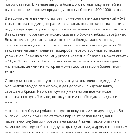
поторговаться. В начале августа большого потока покупателей на
рынке пока нет, потому продавцы готовы сбросить 500-1000 тенге.
В масс-маркете ценник стартует примерно с этих же значений – 5-8
тыс. тенге за предмет, но растет в зависимости от качества ткани и
модели одежды. Блузки и рубашки из натуральных тканей стоят от 7-
8 тыс. тенге. То же самое можно сказать о брюках, юбках, сарафанах.
Во многом их ценник зависит от кроя и бренда масс-маркета,
страны-производителя. Если заложите в семейном бюджете по 10
тыс. тенге на один предмет гардероба первоклассника, то можете
уложиться. Верхнюю границу указать сложно. Сарафан может стоить
и 10, и 30 тыс. тенге. То же самое можно сказать о костюмах для
мальчиков, ценник на которые может достигать 50 и более тысяч
тенге.
Стоит учитывать, что нужно покупать два комплекта одежды. Для
мальчиков это две пары брюк, а для девочек - в идеале юбка,
сарафан и брюки. Итоговая сумма у мальчиков все же может
оказываться чуть больше, потому что им необходимы пиджак и
жилетка.
Что касается блуз и рубашек – нужно покупать минимум по две. Во
многих школах принимают такой вариант: белая нарядная и
пастельно-голубая или розовая на каждый день. Также опытные
мамы рекомендуют брать одну вещь с длинным, а другую с коротким
рукавом. Здесь многое зависит от чистоплотности отдельно взятого