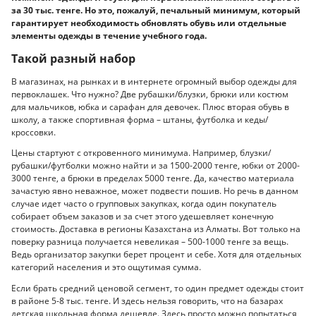
за 30 тыс. тенге. Но это, пожалуй, печальный минимум, который
гарантирует необходимость обновлять обувь или отдельные
элементы одежды в течение учебного года.
Такой разный набор
В магазинах, на рынках и в интернете огромный выбор одежды для
первоклашек. Что нужно? Две рубашки/блузки, брюки или костюм
для мальчиков, юбка и сарафан для девочек. Плюс вторая обувь в
школу, а также спортивная форма – штаны, футболка и кеды/
кроссовки.
Цены стартуют с откровенного минимума. Например, блузки/
рубашки/футболки можно найти и за 1500-2000 тенге, юбки от 2000-
3000 тенге, а брюки в пределах 5000 тенге. Да, качество материала
зачастую явно неважное, может подвести пошив. Но речь в данном
случае идет часто о групповых закупках, когда один покупатель
собирает объем заказов и за счет этого удешевляет конечную
стоимость. Доставка в регионы Казахстана из Алматы. Вот только на
поверку разница получается невеликая – 500-1000 тенге за вещь.
Ведь организатор закупки берет процент и себе. Хотя для отдельных
категорий населения и это ощутимая сумма.
Если брать средний ценовой сегмент, то один предмет одежды стоит
в районе 5-8 тыс. тенге. И здесь нельзя говорить, что на базарах
детская школьная форма дешевле. Здесь просто можно попытаться