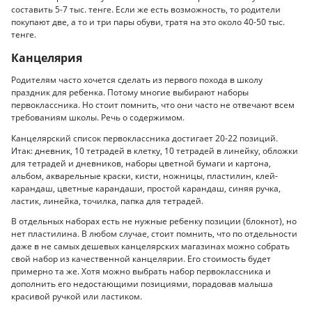
составить 5-7 тыс. тенге. Если же есть возможность, то родители
покупают две, а то и три пары обуви, тратя на это около 40-50 тыс.
тенге.
Канцелярия
Родителям часто хочется сделать из первого похода в школу
праздник для ребенка. Потому многие выбирают наборы
первоклассника. Но стоит помнить, что они часто не отвечают всем
требованиям школы. Речь о содержимом.
Канцелярский список первоклассника достигает 20-22 позиций.
Итак: дневник, 10 тетрадей в клетку, 10 тетрадей в линейку, обложки
для тетрадей и дневников, наборы цветной бумаги и картона,
альбом, акварельные краски, кисти, ножницы, пластилин, клей-
карандаш, цветные карандаши, простой карандаш, синяя ручка,
ластик, линейка, точилка, папка для тетрадей.
В отдельных наборах есть не нужные ребенку позиции (блокнот), но
нет пластилина. В любом случае, стоит помнить, что по отдельности
даже в не самых дешевых канцелярских магазинах можно собрать
свой набор из качественной канцелярии. Его стоимость будет
примерно та же. Хотя можно выбрать набор первоклассника и
дополнить его недостающими позициями, порадовав малыша
красивой ручкой или ластиком.