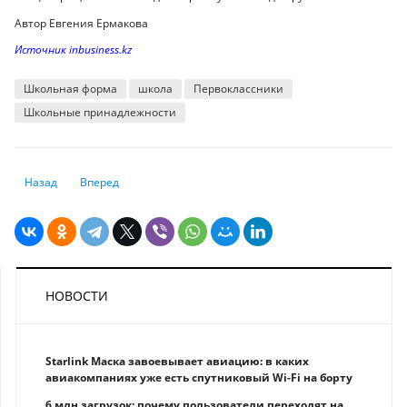
Автор Евгения Ермакова
Источник inbusiness.kz
Школьная форма
школа
Первоклассники
Школьные принадлежности
Предыдущий: Нужно ли самозанятым регистрировать ИП
Следующий: Насколько выросла прибыль казахстанских бан
Назад
Вперед
НОВОСТИ
Starlink Маска завоевывает авиацию: в каких
авиакомпаниях уже есть спутниковый Wi-Fi на борту
6 млн загрузок: почему пользователи переходят на