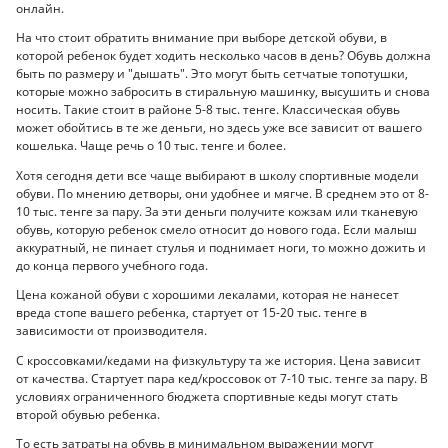
онлайн.
На что стоит обратить внимание при выборе детской обуви, в
которой ребенок будет ходить несколько часов в день? Обувь должна
быть по размеру и "дышать". Это могут быть сетчатые топотушки,
которые можно забросить в стиральную машинку, высушить и снова
носить. Такие стоит в районе 5-8 тыс. тенге. Классическая обувь
может обойтись в те же деньги, но здесь уже все зависит от вашего
кошелька. Чаще речь о 10 тыс. тенге и более.
Хотя сегодня дети все чаще выбирают в школу спортивные модели
обуви. По мнению детворы, они удобнее и мягче. В среднем это от 8-
10 тыс. тенге за пару. За эти деньги получите кожзам или тканевую
обувь, которую ребенок смело относит до нового года. Если малыш
аккуратный, не пинает стулья и поднимает ноги, то можно дожить и
до конца первого учебного года.
Цена кожаной обуви с хорошими лекалами, которая не нанесет
вреда стопе вашего ребенка, стартует от 15-20 тыс. тенге в
зависимости от производителя.
С кроссовками/кедами на физкультуру та же история. Цена зависит
от качества. Стартует пара кед/кроссовок от 7-10 тыс. тенге за пару. В
условиях ограниченного бюджета спортивные кеды могут стать
второй обувью ребенка.
То есть затраты на обувь в минимальном выражении могут