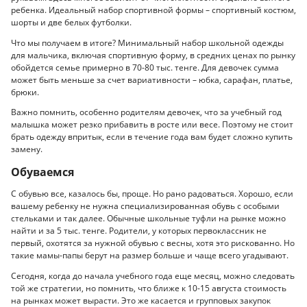
ребенка. Идеальный набор спортивной формы – спортивный костюм,
шорты и две белых футболки.
Что мы получаем в итоге? Минимальный набор школьной одежды
для мальчика, включая спортивную форму, в средних ценах по рынку
обойдется семье примерно в 70-80 тыс. тенге. Для девочек сумма
может быть меньше за счет вариативности – юбка, сарафан, платье,
брюки.
Важно помнить, особенно родителям девочек, что за учебный год
малышка может резко прибавить в росте или весе. Поэтому не стоит
брать одежду впритык, если в течение года вам будет сложно купить
замену.
Обуваемся
С обувью все, казалось бы, проще. Но рано радоваться. Хорошо, если
вашему ребенку не нужна специализированная обувь с особыми
стельками и так далее. Обычные школьные туфли на рынке можно
найти и за 5 тыс. тенге. Родители, у которых первоклассник не
первый, охотятся за нужной обувью с весны, хотя это рискованно. Но
такие мамы-папы берут на размер больше и чаще всего угадывают.
Сегодня, когда до начала учебного года еще месяц, можно следовать
той же стратегии, но помнить, что ближе к 10-15 августа стоимость
на рынках может вырасти. Это же касается и групповых закупок