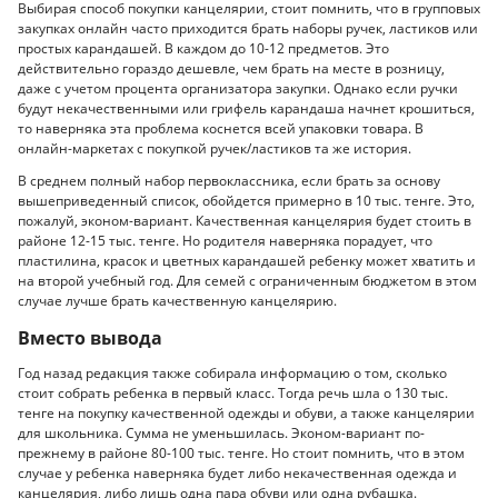
Выбирая способ покупки канцелярии, стоит помнить, что в групповых
закупках онлайн часто приходится брать наборы ручек, ластиков или
простых карандашей. В каждом до 10-12 предметов. Это
действительно гораздо дешевле, чем брать на месте в розницу,
даже с учетом процента организатора закупки. Однако если ручки
будут некачественными или грифель карандаша начнет крошиться,
то наверняка эта проблема коснется всей упаковки товара. В
онлайн-маркетах с покупкой ручек/ластиков та же история.
В среднем полный набор первоклассника, если брать за основу
вышеприведенный список, обойдется примерно в 10 тыс. тенге. Это,
пожалуй, эконом-вариант. Качественная канцелярия будет стоить в
районе 12-15 тыс. тенге. Но родителя наверняка порадует, что
пластилина, красок и цветных карандашей ребенку может хватить и
на второй учебный год. Для семей с ограниченным бюджетом в этом
случае лучше брать качественную канцелярию.
Вместо вывода
Год назад редакция также собирала информацию о том, сколько
стоит собрать ребенка в первый класс. Тогда речь шла о 130 тыс.
тенге на покупку качественной одежды и обуви, а также канцелярии
для школьника. Сумма не уменьшилась. Эконом-вариант по-
прежнему в районе 80-100 тыс. тенге. Но стоит помнить, что в этом
случае у ребенка наверняка будет либо некачественная одежда и
канцелярия, либо лишь одна пара обуви или одна рубашка.