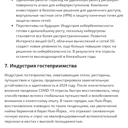
поверхность атаки для киберпреступников. Компании
инвестируют в безопасные решения для удаленного доступа,
виртуальные частные сети (VPN) и защиту конечных точек для
защиты своих сетей.
Перспективы на будущее: Индустрия кибербезопасности
готова к дальнейшему росту, поскольку киберугрозы
становятся все более распространенными. Развитие
Интернета вещей (IoT), облачных вычислений и сетей 5G
создаст новые уязвимости, еще больше повышая спрос на
решения по кибербезопасности. В результате эта отрасль
останется высокодоходной в ближайшие годы.
7. Индустрия гостеприимства
Индустрия гостеприимства, охватывающая отели, рестораны,
путешествия и туризм, продемонстрировала замечательную
устойчивость и адаптивность в 2024 году. После значительного
влияния пандемии COVID-19 отрасль быстро восстановилась, чему
способствовал всплеск глобальных путешествий и возобновление
внимания к клиентскому опыту. В таких городах, как Нью-Йорк,
восстановление очевидно по таким тенденциям, как увеличение
найма барменов в барах Нью-Йорка , что отражает оживленную
ночную жизнь и спрос на квалифицированный вспомогательный
персонал в местах с высокой посещаемостью.