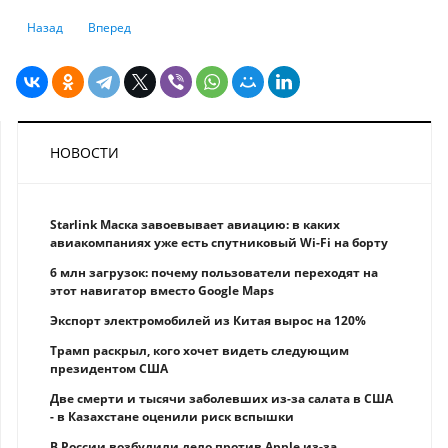
Предыдущий: К 2050 году каждый шестой казахстанец будет в возраст
Следующий: Что делать, если не получается платить ипотек
Назад
Вперед
НОВОСТИ
Starlink Маска завоевывает авиацию: в каких
авиакомпаниях уже есть спутниковый Wi-Fi на борту
6 млн загрузок: почему пользователи переходят на
этот навигатор вместо Google Maps
Экспорт электромобилей из Китая вырос на 120%
Трамп раскрыл, кого хочет видеть следующим
президентом США
Две смерти и тысячи заболевших из-за салата в США
- в Казахстане оценили риск вспышки
В России возбудили дело против Apple из-за