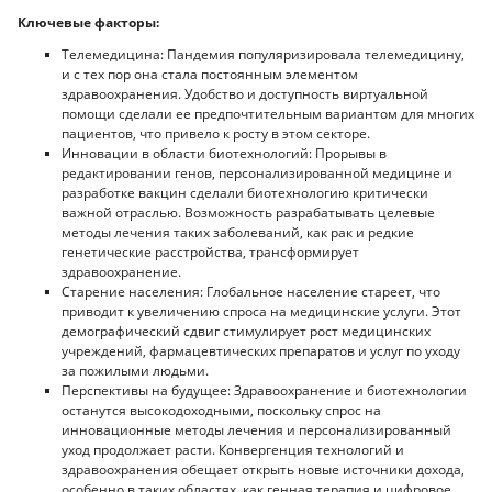
Ключевые факторы:
Телемедицина: Пандемия популяризировала телемедицину,
и с тех пор она стала постоянным элементом
здравоохранения. Удобство и доступность виртуальной
помощи сделали ее предпочтительным вариантом для многих
пациентов, что привело к росту в этом секторе.
Инновации в области биотехнологий: Прорывы в
редактировании генов, персонализированной медицине и
разработке вакцин сделали биотехнологию критически
важной отраслью. Возможность разрабатывать целевые
методы лечения таких заболеваний, как рак и редкие
генетические расстройства, трансформирует
здравоохранение.
Старение населения: Глобальное население стареет, что
приводит к увеличению спроса на медицинские услуги. Этот
демографический сдвиг стимулирует рост медицинских
учреждений, фармацевтических препаратов и услуг по уходу
за пожилыми людьми.
Перспективы на будущее: Здравоохранение и биотехнологии
останутся высокодоходными, поскольку спрос на
инновационные методы лечения и персонализированный
уход продолжает расти. Конвергенция технологий и
здравоохранения обещает открыть новые источники дохода,
особенно в таких областях, как генная терапия и цифровое