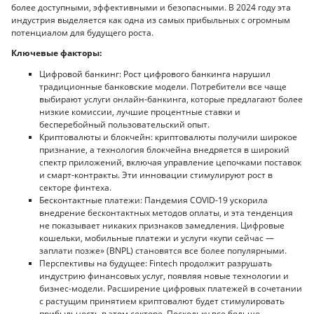
более доступными, эффективными и безопасными. В 2024 году эта
индустрия выделяется как одна из самых прибыльных с огромным
потенциалом для будущего роста.
Ключевые факторы:
Цифровой банкинг: Рост цифрового банкинга нарушил
традиционные банковские модели. Потребители все чаще
выбирают услуги онлайн-банкинга, которые предлагают более
низкие комиссии, лучшие процентные ставки и
бесперебойный пользовательский опыт.
Криптовалюты и блокчейн: криптовалюты получили широкое
признание, а технология блокчейна внедряется в широкий
спектр приложений, включая управление цепочками поставок
и смарт-контракты. Эти инновации стимулируют рост в
секторе финтеха.
Бесконтактные платежи: Пандемия COVID-19 ускорила
внедрение бесконтактных методов оплаты, и эта тенденция
не показывает никаких признаков замедления. Цифровые
кошельки, мобильные платежи и услуги «купи сейчас —
заплати позже» (BNPL) становятся все более популярными.
Перспективы на будущее: Fintech продолжит разрушать
индустрию финансовых услуг, появляя новые технологии и
бизнес-модели. Расширение цифровых платежей в сочетании
с растущим принятием криптовалют будет стимулировать
прибыльность в этом секторе. Поскольку все больше