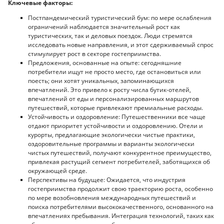
Ключевые факторы:
Постпандемический туристический бум: по мере ослабления
ограничений наблюдается значительный рост как
туристических, так и деловых поездок. Люди стремятся
исследовать новые направления, и этот сдерживаемый спрос
стимулирует рост в секторе гостеприимства.
Предложения, основанные на опыте: сегодняшние
потребители ищут не просто место, где остановиться или
поесть; они хотят уникальных, запоминающихся
впечатлений. Это привело к росту числа бутик-отелей,
впечатлений от еды и персонализированных маршрутов
путешествий, которые привлекают премиальные расходы.
Устойчивость и оздоровление: Путешественники все чаще
отдают приоритет устойчивости и оздоровлению. Отели и
курорты, предлагающие экологически чистые практики,
оздоровительные программы и варианты экологически
чистых путешествий, получают конкурентное преимущество,
привлекая растущий сегмент потребителей, заботящихся об
окружающей среде.
Перспективы на будущее: Ожидается, что индустрия
гостеприимства продолжит свою траекторию роста, особенно
по мере возобновления международных путешествий и
поиска потребителями высококачественного, основанного на
впечатлениях пребывания. Интеграция технологий, таких как