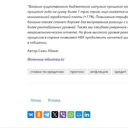
"Влияние существенного бюджетного импульса прошлого год
прошлого года на сумму более 1 трлн тенге, еще скажется на
минимальной заработной платы (+17%). Повышения тарифо
бензина также станет дороже для выправления разницы с с
более рентабельных уровней. Также мы ожидаем умеренное 
макроэкономическом отчете). На фоне высокого уровня реа
процессов в стране позволяет НБК продолжить начатый цик
в собщении.
Автор Саян Абаев
Источник inbusiness.kz
ставки по кредитам
прогноз
инфляция
кредит
Предыдущий: Новые тенденции в области возобновляем
Следующий: Способы оплаты в Интернете: как
Назад
Вперед