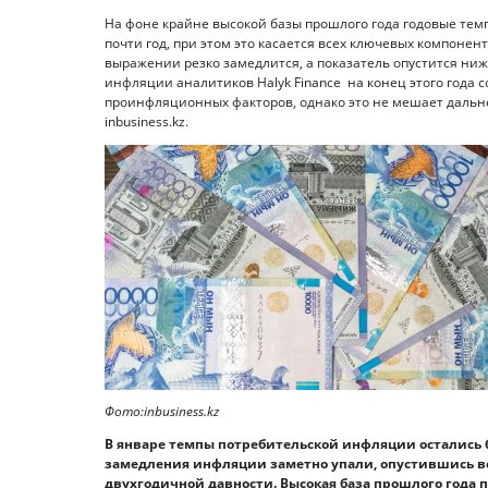
На фоне крайне высокой базы прошлого года годовые те
почти год, при этом это касается всех ключевых компон
выражении резко замедлится, а показатель опустится ниже
инфляции аналитиков Halyk Finance на конец этого года 
проинфляционных факторов, однако это не мешает даль
inbusiness.kz.
Фото:inbusiness.kz
В январе темпы потребительской инфляции остались 
замедления инфляции заметно упали, опустившись всег
двухгодичной давности. Высокая база прошлого года 