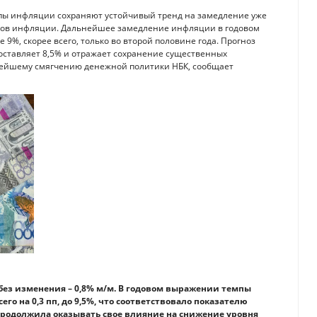
мпы инфляции сохраняют устойчивый тренд на замедление уже
ентов инфляции. Дальнейшее замедление инфляции в годовом
 9%, скорее всего, только во второй половине года. Прогноз
составляет 8,5% и отражает сохранение существенных
нейшему смягчению денежной политики НБК, сообщает
без изменения – 0,8% м/м. В годовом выражении темпы
о на 0,3 пп, до 9,5%, что соответствовало показателю
продолжила оказывать свое влияние на снижение уровня