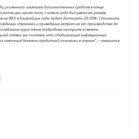
а, усиленного изъятием дополнительных средств в конце
 росте цен, кроме того, с нового года был увеличен размер
в на ЖКУ в ближайшие годы будет достигать 20-30%. Стоимость
оседними странами и приведения затрат на его производство до
ослабление курса тенге (подробнее смотрите в свежем
льной ставки мы считаем, что стабилизация инфляционных
л смягчения денежно-кредитной политики в стране", – говорится
ых источников энергии
ие способы оплаты безопасны