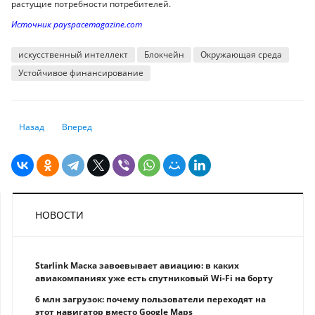
растущие потребности потребителей.
Источник payspacemagazine.com
искусственный интеллект
Блокчейн
Окружающая среда
Устойчивое финансирование
Предыдущий: Разработан Национальный план развития Казахстана до
Следующий: Как быстро будут падать ставки по кредитам в 
Назад
Вперед
НОВОСТИ
Starlink Маска завоевывает авиацию: в каких
авиакомпаниях уже есть спутниковый Wi-Fi на борту
6 млн загрузок: почему пользователи переходят на
этот навигатор вместо Google Maps