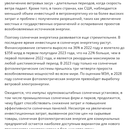
увеличению ветровых засух – длительных периодов, когда скорость
ветра падает. Кроме того, в таких странах, как США, наблюдается
меньший объем инвестиций в ветроэнергетику из-за более высоких
затрат и проблем с получением разрешений, таких как увеличение
местных и государственных ограничений и оспаривание проектов
возобновляемых источников энергии.
Поэтому солнечная энергетика развивается еще стремительнее. В
последнее время инвестиции в солнечную энергетику растут.
Финансирование сегмента выросло на 36% в 2022 году и взлетело до
$358 млрд в первом полугодии 2023 года, что на 22% больше, чем в
первой половине 2022 года, и является рекордным максимумом за
любой шестимесячный период. В 2023 году только на солнечные
фотоэлектрические системы пришлось три четверти прироста
возобновляемых мощностей во всем мире. По оценкам МЭА, в 2028
году солнечная фотоэлектрическая энергия превзойдет выработку
ветровой электроэнергии.
Ожидается, что импульс крупномасштабных солнечных установок, в
том числе промышленных солнечных ферм и парков, продолжится,
чему будет способствовать снижение затрат и повышение
эффективности солнечных панелей. Несмотря на увеличение
инвестиционных затрат, вызванное ростом цен на сырьевые
товары, солнечная фотоэлектрическая энергия для коммунальных
предприятий остается наиболее доступным вариантом для нового
производства электроэнергии в большинстве стран.