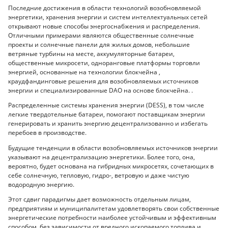
Последние достижения в области технологий возобновляемой
энергетики, хранения энергии и систем интеллектуальных сетей
открывают новые способы энергоснабжения и распределения.
Отличными примерами являются общественные солнечные
проекты и солнечные панели для жилых домов, небольшие
ветряные турбины на месте, аккумуляторные батареи,
общественные микросети, одноранговые платформы торговли
энергией, основанные на технологии блокчейна ,
краудфандинговые решения для возобновляемых источников
энергии и специализированные DAO на основе блокчейна. .
Распределенные системы хранения энергии (DESS), в том числе
легкие твердотельные батареи, помогают поставщикам энергии
генерировать и хранить энергию децентрализованно и избегать
перебоев в производстве.
Будущие тенденции в области возобновляемых источников энергии
указывают на децентрализацию энергетики. Более того, она,
вероятно, будет основана на гибридных микросетях, сочетающих в
себе солнечную, тепловую, гидро-, ветровую и даже чистую
водородную энергию.
Этот сдвиг парадигмы дает возможность отдельным лицам,
предприятиям и муниципалитетам удовлетворять свои собственные
энергетические потребности наиболее устойчивым и эффективным
способом, без зависимости от вредного ископаемого топлива и