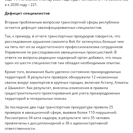
а к 2030 году – 221.
Дефицит специалистов
Вторым проблемным вопросом транспортной сферы республики
остается дефицит квалифицированных специалистов.
Так, к примеру, в отчете транспортных прокуроров говорится, что
расследование крушения самолета Bek Air затянулось больше чем
на пять лет из-за недостаточного профессионализма сотрудников
Управления по расследованию авиационных происшествий. В
ответе на вопросы редакции надзорный орган добавил, что лишь
один из шести специалистов там обладал необходимым опытом.
Кроме того, внимание было уделено состоянию приаэродромных
территорий. В результате проверок обнаружили 12 незаконных
свалок вокруг аэропортов в крупных городах, включая Астану, Алматы
и Шымкент. Как результат, внесены изменения в правила
градостроительного проектирования для учета приаэродромных
территорий в генеральных планах.
За последние два года транспортная прокуратура провела 25
проверок в авиационной сфере, выявив более 110 нарушений.
Рассмотрено 34 акта надзора, в результате чего 35 человек
привлечены к дисциплинарной и 36 к административной
ответственности.