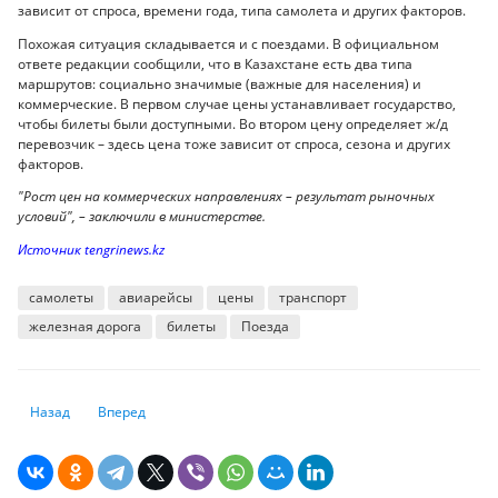
зависит от спроса, времени года, типа самолета и других факторов.
Похожая ситуация складывается и с поездами. В официальном
ответе редакции сообщили, что в Казахстане есть два типа
маршрутов: социально значимые (важные для населения) и
коммерческие. В первом случае цены устанавливает государство,
чтобы билеты были доступными. Во втором цену определяет ж/д
перевозчик – здесь цена тоже зависит от спроса, сезона и других
факторов.
"Рост цен на коммерческих направлениях – результат рыночных
условий", – заключили в министерстве.
Источник tengrinews.kz
самолеты
авиарейсы
цены
транспорт
железная дорога
билеты
Поезда
Предыдущий: Выезд за границу с долгами в Казахстане: это возможно 
Следующий: Рассказываем о рефинансировании кредитов: 
Назад
Вперед