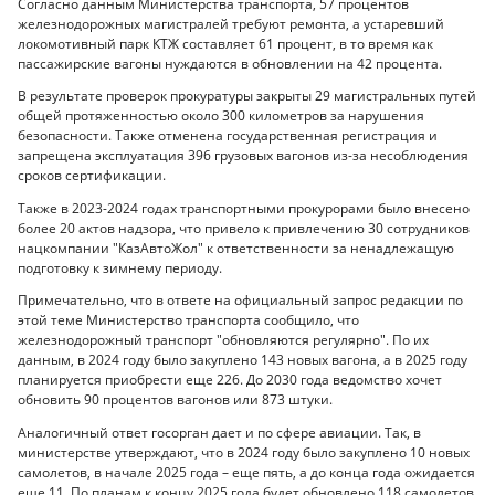
Согласно данным Министерства транспорта, 57 процентов
железнодорожных магистралей требуют ремонта, а устаревший
локомотивный парк КТЖ составляет 61 процент, в то время как
пассажирские вагоны нуждаются в обновлении на 42 процента.
В результате проверок прокуратуры закрыты 29 магистральных путей
общей протяженностью около 300 километров за нарушения
безопасности. Также отменена государственная регистрация и
запрещена эксплуатация 396 грузовых вагонов из-за несоблюдения
сроков сертификации.
Также в 2023-2024 годах транспортными прокурорами было внесено
более 20 актов надзора, что привело к привлечению 30 сотрудников
нацкомпании "КазАвтоЖол" к ответственности за ненадлежащую
подготовку к зимнему периоду.
Примечательно, что в ответе на официальный запрос редакции по
этой теме Министерство транспорта сообщило, что
железнодорожный транспорт "обновляются регулярно". По их
данным, в 2024 году было закуплено 143 новых вагона, а в 2025 году
планируется приобрести еще 226. До 2030 года ведомство хочет
обновить 90 процентов вагонов или 873 штуки.
Аналогичный ответ госорган дает и по сфере авиации. Так, в
министерстве утверждают, что в 2024 году было закуплено 10 новых
самолетов, в начале 2025 года – еще пять, а до конца года ожидается
еще 11. По планам к концу 2025 года будет обновлено 118 самолетов,