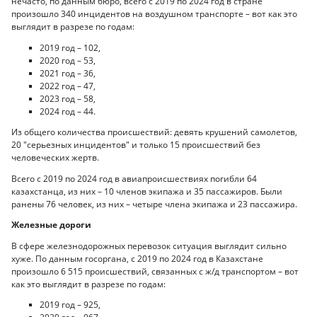
нечасто, по данным бюро, всего с 2019 по 2024 год в стране
произошло 340 инцидентов на воздушном транспорте – вот как это
выглядит в разрезе по годам:
2019 год – 102,
2020 год – 53,
2021 год – 36,
2022 год – 47,
2023 год – 58,
2024 год – 44.
Из общего количества происшествий: девять крушений самолетов,
20 "серьезных инцидентов" и только 15 происшествий без
человеческих жертв.
Всего с 2019 по 2024 год в авиапроисшествиях погибли 64
казахстанца, из них – 10 членов экипажа и 35 пассажиров. Были
ранены 76 человек, из них – четыре члена экипажа и 23 пассажира.
Железные дороги
В сфере железнодорожных перевозок ситуация выглядит сильно
хуже. По данным госоргана, с 2019 по 2024 год в Казахстане
произошло 6 515 происшествий, связанных с ж/д транспортом – вот
как это выглядит в разрезе по годам:
2019 год – 925,