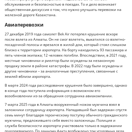
обслуживания и безопасностью в поездах. То и дело возникает
общественная дискуссия о том, что нужно улучшать перевозки на
железной дороге Казахстана.
Авиаперевозки
27 декабря 2019 года самолет Bek Air потерпел крушение вскоре
после взлета из Алматы. Он не смог взлететь, выкатился со взлетно-
посадочной полосы и врезался в жилой дом, который стоял слишком
близко к территории аэропорта. На борту находились 93 пассажира и
пять членов экипажа; 12 человек погибли. Впоследствии, в 2021 году,
местные чиновники и риелтор были осуждены за незаконную
продажу земли в районе катастрофы. В 2022 году были осуждены и
другие чиновники – за аналогичные преступления, связанные с
землей вблизи аэропорта.
В марте 2024 года расследование крушения было завершено, однако
в конце года поступила информация о возможном его
возобновлении из-за обращения сотрудника авиакомпании.
7 марта 2025 года в Алматы вооруженный ножом мужчина взял в
заложники сотрудницу аэропорта. Нападавший был задержан спустя
семь минут благодаря героическому поступку обычного гражданского
мужчины, предложившего себя вместо заложницы. Полиция и
служба безопасности аэропорта участвовала только в задержании
подозреваемого. По данному факту возбуждено три уголовных дела.