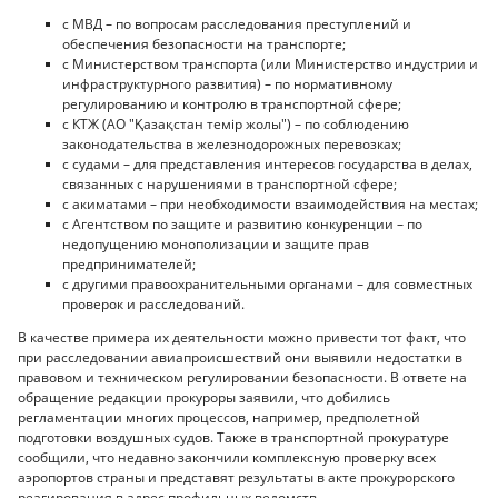
с МВД – по вопросам расследования преступлений и
обеспечения безопасности на транспорте;
с Министерством транспорта (или Министерство индустрии и
инфраструктурного развития) – по нормативному
регулированию и контролю в транспортной сфере;
с КТЖ (АО "Қазақстан темір жолы") – по соблюдению
законодательства в железнодорожных перевозках;
с судами – для представления интересов государства в делах,
связанных с нарушениями в транспортной сфере;
с акиматами – при необходимости взаимодействия на местах;
с Агентством по защите и развитию конкуренции – по
недопущению монополизации и защите прав
предпринимателей;
с другими правоохранительными органами – для совместных
проверок и расследований.
В качестве примера их деятельности можно привести тот факт, что
при расследовании авиапроисшествий они выявили недостатки в
правовом и техническом регулировании безопасности. В ответе на
обращение редакции прокуроры заявили, что добились
регламентации многих процессов, например, предполетной
подготовки воздушных судов. Также в транспортной прокуратуре
сообщили, что недавно закончили комплексную проверку всех
аэропортов страны и представят результаты в акте прокурорского
реагирования в адрес профильных ведомств.