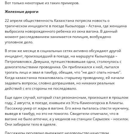
Вот только некоторые из таких примеров.
Железные дороги
22 апреля общественность Казахстана потрясла новость о
трагическом инциденте в поезде Кызылорда – Астана, где женщина
выбросила новорожденного ребенка из окна вагона. В данный
момент расследованием занимается полиция, возбуждено
уголовное дело.
В этом же месяце в социальных сетях активно обсуждают другой
инцидент, произошедший в поезде, на маршруте Кызылорда –
Петропавловск. Девушка, путешествовавшая одна, столкнулась с
домогательствами проводника. Он приближался к ней, пытался
трогать лицо и звал в тамбур, обещая, что "не даст спать ночью".
Когда казахстанка пожаловалась старшему проводнику, ей начали
задавать вопросы, словно допрашивая, но никаких реальных
действий с его стороны не последовало.
Еще один случай, который стал резонансным, произошел в прошлом
году, 2 августа, в поезде, ехавшем из Усть-Каменогорска в Алматы.
Пассажир умер от жары в вагоне. Его жена пыталась спасти мужчину,
выведя в тамбур, но это не помогло. Свидетели отмечали, что в
вагоне не было аптечки, а у медиков на станции Сарыозек – носилок.
Они забирали тело в одеяле.
Пассажиры регулярно выражают недовольство качеством