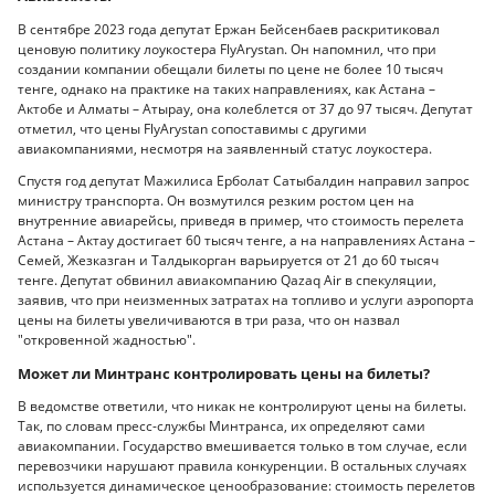
В сентябре 2023 года депутат Ержан Бейсенбаев раскритиковал
ценовую политику лоукостера FlyArystan. Он напомнил, что при
создании компании обещали билеты по цене не более 10 тысяч
тенге, однако на практике на таких направлениях, как Астана –
Актобе и Алматы – Атырау, она колеблется от 37 до 97 тысяч. Депутат
отметил, что цены FlyArystan сопоставимы с другими
авиакомпаниями, несмотря на заявленный статус лоукостера.
Спустя год депутат Мажилиса Ерболат Сатыбалдин направил запрос
министру транспорта. Он возмутился резким ростом цен на
внутренние авиарейсы, приведя в пример, что стоимость перелета
Астана – Актау достигает 60 тысяч тенге, а на направлениях Астана –
Семей, Жезказган и Талдыкорган варьируется от 21 до 60 тысяч
тенге. Депутат обвинил авиакомпанию Qazaq Air в спекуляции,
заявив, что при неизменных затратах на топливо и услуги аэропорта
цены на билеты увеличиваются в три раза, что он назвал
"откровенной жадностью".
Может ли Минтранс контролировать цены на билеты?
В ведомстве ответили, что никак не контролируют цены на билеты.
Так, по словам пресс-службы Минтранса, их определяют сами
авиакомпании. Государство вмешивается только в том случае, если
перевозчики нарушают правила конкуренции. В остальных случаях
используется динамическое ценообразование: стоимость перелетов