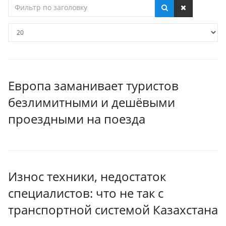
Фильтр
по
заголовку
Кол-
во
строк:
Европа заманивает туристов
безлимитными и дешёвыми
проездными на поезда
Износ техники, недостаток
специалистов: что не так с
транспортной системой Казахстана