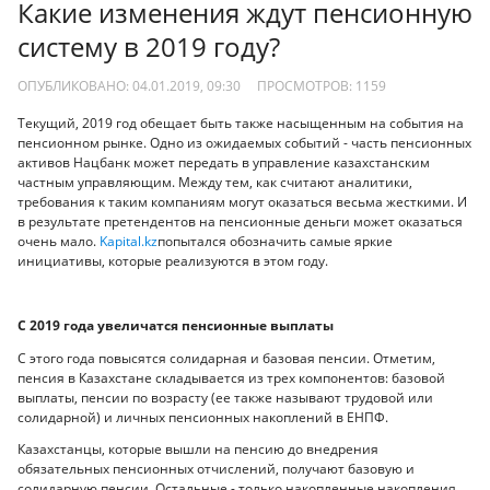
Какие изменения ждут пенсионную
систему в 2019 году?
ОПУБЛИКОВАНО: 04.01.2019, 09:30
ПРОСМОТРОВ:
1159
Текущий, 2019 год обещает быть также насыщенным на события на
пенсионном рынке. Одно из ожидаемых событий - часть пенсионных
активов Нацбанк может передать в управление казахстанским
частным управляющим. Между тем, как считают аналитики,
требования к таким компаниям могут оказаться весьма жесткими. И
в результате претендентов на пенсионные деньги может оказаться
очень мало.
Kapital.kz
попытался обозначить самые яркие
инициативы, которые реализуются в этом году.
С 2019 года увеличатся пенсионные выплаты
С этого года повысятся солидарная и базовая пенсии. Отметим,
пенсия в Казахстане складывается из трех компонентов: базовой
выплаты, пенсии по возрасту (ее также называют трудовой или
солидарной) и личных пенсионных накоплений в ЕНПФ.
Казахстанцы, которые вышли на пенсию до внедрения
обязательных пенсионных отчислений, получают базовую и
солидарную пенсии. Остальные - только накопленные накопления.