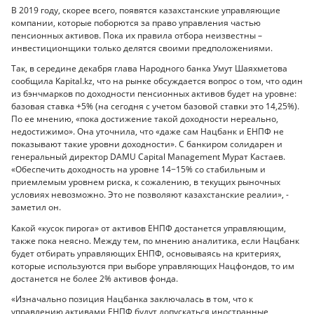
В 2019 году, скорее всего, появятся казахстанские управляющие
компании, которые поборются за право управления частью
пенсионных активов. Пока их правила отбора неизвестны –
инвестиционщики только делятся своими предположениями.
Так, в середине декабря глава Народного банка Умут Шаяхметова
сообщила Kapital.kz, что на рынке обсуждается вопрос о том, что один
из бэнчмарков по доходности пенсионных активов будет на уровне:
базовая ставка +5% (на сегодня с учетом базовой ставки это 14,25%).
По ее мнению, «пока достижение такой доходности нереально,
недостижимо». Она уточнила, что «даже сам Нацбанк и ЕНПФ не
показывают такие уровни доходности». С банкиром солидарен и
генеральный директор DAMU Capital Management Мурат Кастаев.
«Обеспечить доходность на уровне 14−15% со стабильным и
приемлемым уровнем риска, к сожалению, в текущих рыночных
условиях невозможно. Это не позволяют казахстанские реалии», -
заметил он.
Какой «кусок пирога» от активов ЕНПФ достанется управляющим,
также пока неясно. Между тем, по мнению аналитика, если Нацбанк
будет отбирать управляющих ЕНПФ, основываясь на критериях,
которые используются при выборе управляющих Нацфондов, то им
достанется не более 2% активов фонда.
«Изначально позиция Нацбанка заключалась в том, что к
управлению активами ЕНПФ будут допускаться иностранные