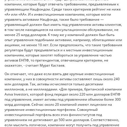
компании, которые будут отвечать требованиям, предъявляемым к
управляющим Нацфондом. Среди таких критериев рейтинг не ниже
«А» или «АА». И к инвестиционным компаниям, которые могли
управлять активами Нацфонда, также было требование —
управляющий должен был иметь под управлением активы клиентов,
в том числе находящиеся на консультационном обслуживании, не
менее 25 млрд долларов. К тому же у компаний должен был быть
опыт управления подобными активами, например, облигациями или
акциями, не менее 10 лет. Если предположить, что такие требования
регулятора будут предъявляться и к местным инвестиционным
компаниям, которые захотят побороться за управление частью
активов ЕНПФ, то претендентов, отвечающим критериям, не
окажется», - считает Мурат Кастаев.
Он отмечает, что даже если взять две крупные инвестиционные
компании, у них в совокупности активы составляют лишь около 240
млн долларов. Так, активы исчисляются только десятками
миллионов, а не миллиардами. «Для примера, британской компании
Aviva lnvestors, которой фонд передал около 220 млн долларов ЕНПФ
под управление, имеет активы под управлением объемом более 300
млрд долларов. Сейчас около 20 компаний имеют лицензии на
управление инвестиционным портфелем. Совокупный
инвестиционный портфель всех этих фининститутов под
управлением не дотягивают до 500 млн долларов. Соответственно,
если мыслить логически, компании могут получить под управление