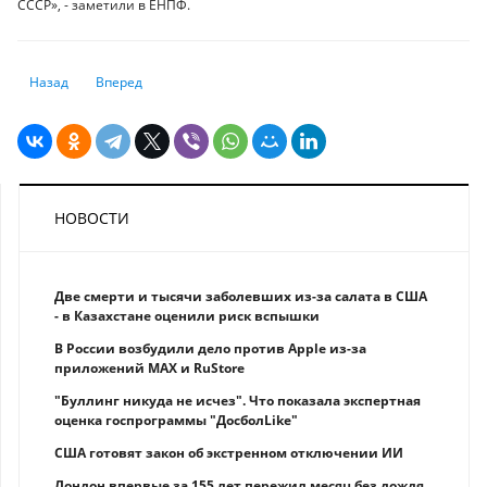
СССР», - заметили в ЕНПФ.
Предыдущий: Казахстан станет новой ареной противостояния Росси
Следующий: Чего ждут банкиры от 2019 года?
Назад
Вперед
НОВОСТИ
Две смерти и тысячи заболевших из-за салата в США
- в Казахстане оценили риск вспышки
В России возбудили дело против Apple из-за
приложений MAX и RuStore
"Буллинг никуда не исчез". Что показала экспертная
оценка госпрограммы "ДосболLike"
США готовят закон об экстренном отключении ИИ
Лондон впервые за 155 лет пережил месяц без дождя