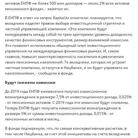
активов ЕНПФ не более 500 млн долларов — около 2% всех активов
пенсионного фонда», - заметил он.
В ЕНПФ в ответ на запрос Kapital.kz отметили: планируется, что
вкладчика наделят правом выбора инвестиционной стратегии и
частной управляющей компании. «Эти компании будут
конкурировать между собой по трем критериям: уровень доходности,
качество финансовых инструментов, размер взимаемой комиссии.
Это позволит использовать обширный опыт инвестиционного
управления на международных финансовых рынках. И, самое
главное, повысит заинтересованность населения в увеличении
своих пенсионных накоплений. Те вкладчики, которых не устроят
частные компании, останутся в Нацбанке, и он будет управлять их
накоплениями», - сообщили в фонде.
Будут снижены комиссии
До 2019 года ЕНПФ ежемесячно получал комиссионное
вознаграждение в размере 7,5% от инвестиционного дохода, 0,025%
- от пенсионных активов. С 2019 года эти комиссии будут снижены.
Теперь ЕНПФ будет получать комиссионное вознаграждение в
размере 5% от суммы инвестиционного дохода, 0,015% - от
пенсионных активов в месяц..
В фонде подчеркнули, что, по самым консервативным расчетам, в
том числе Нацбанка, за счет этой инициативы на счета вкладчиков