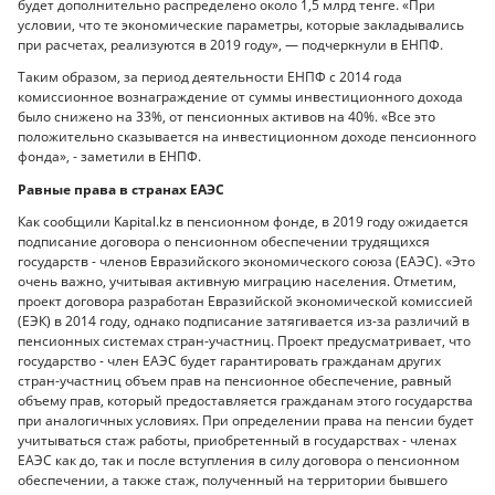
будет дополнительно распределено около 1,5 млрд тенге. «При
условии, что те экономические параметры, которые закладывались
при расчетах, реализуются в 2019 году», — подчеркнули в ЕНПФ.
Таким образом, за период деятельности ЕНПФ с 2014 года
комиссионное вознаграждение от суммы инвестиционного дохода
было снижено на 33%, от пенсионных активов на 40%. «Все это
положительно сказывается на инвестиционном доходе пенсионного
фонда», - заметили в ЕНПФ.
Равные права в странах ЕАЭС
Как сообщили Kapital.kz в пенсионном фонде, в 2019 году ожидается
подписание договора о пенсионном обеспечении трудящихся
государств - членов Евразийского экономического союза (ЕАЭС). «Это
очень важно, учитывая активную миграцию населения. Отметим,
проект договора разработан Евразийской экономической комиссией
(ЕЭК) в 2014 году, однако подписание затягивается из-за различий в
пенсионных системах стран-участниц. Проект предусматривает, что
государство - член ЕАЭС будет гарантировать гражданам других
стран-участниц объем прав на пенсионное обеспечение, равный
объему прав, который предоставляется гражданам этого государства
при аналогичных условиях. При определении права на пенсии будет
учитываться стаж работы, приобретенный в государствах - членах
ЕАЭС как до, так и после вступления в силу договора о пенсионном
обеспечении, а также стаж, полученный на территории бывшего