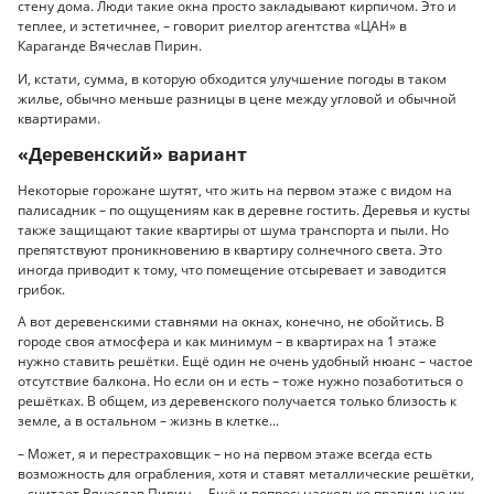
стену дома. Люди такие окна просто закладывают кирпичом. Это и
теплее, и эстетичнее, – говорит риелтор агентства «ЦАН» в
Караганде Вячеслав Пирин.
И, кстати, сумма, в которую обходится улучшение погоды в таком
жилье, обычно меньше разницы в цене между угловой и обычной
квартирами.
«Деревенский» вариант
Некоторые горожане шутят, что жить на первом этаже с видом на
палисадник – по ощущениям как в деревне гостить. Деревья и кусты
также защищают такие квартиры от шума транспорта и пыли. Но
препятствуют проникновению в квартиру солнечного света. Это
иногда приводит к тому, что помещение отсыревает и заводится
грибок.
А вот деревенскими ставнями на окнах, конечно, не обойтись. В
городе своя атмосфера и как минимум – в квартирах на 1 этаже
нужно ставить решётки. Ещё один не очень удобный нюанс – частое
отсутствие балкона. Но если он и есть – тоже нужно позаботиться о
решётках. В общем, из деревенского получается только близость к
земле, а в остальном – жизнь в клетке...
– Может, я и перестраховщик – но на первом этаже всегда есть
возможность для ограбления, хотя и ставят металлические решётки,
– считает Вячеслав Пирин, – Ещё и вопрос: насколько правильно их