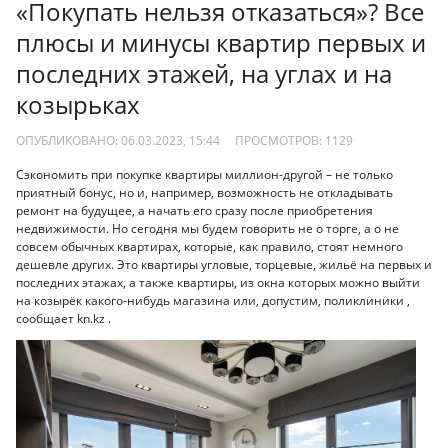
«Покупать нельзя отказаться»? Все
плюсы и минусы квартир первых и
последних этажей, на углах и на
козырьках
ОПУБЛИКОВАНО: 06.03.2023, 15:44
ПРОСМОТРОВ:
1129
Сэкономить при покупке квартиры миллион-другой – не только
приятный бонус, но и, например, возможность не откладывать
ремонт на будущее, а начать его сразу после приобретения
недвижимости. Но сегодня мы будем говорить не о торге, а о не
совсем обычных квартирах, которые, как правило, стоят немного
дешевле других. Это квартиры угловые, торцевые, жильё на первых и
последних этажах, а также квартиры, из окна которых можно выйти
на козырёк какого-нибудь магазина или, допустим, поликлиники ,
сообщает kn.kz .