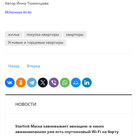
Автор Инна Тюменцева
Источник kn.kz
жилье
покупка квартиры
квартиры
Угловые и торцевые квартиры
Предыдущий: Когда покупатель обязан платить за разбитый им в магаз
Следующий: Как казахстанцу получить Шенгенскую визу дл
Назад
Вперед
НОВОСТИ
Starlink Маска завоевывает авиацию: в каких
авиакомпаниях уже есть спутниковый Wi-Fi на борту