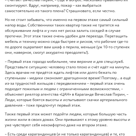
смонтируют. Вдруг, например, пожар – как выбраться
самостоятельно из такого плена? Страшновато, если честно.
Но не стоит забывать, что именно на первом этаже самый сильный
напор воды. Собственники таких квартир также не тратятся на
обслуживание лифта и у них нет риска залить соседей в случае
протечки. Этот этаж также очень удобен для переезда. Перетащить
мебель и технику можно сюда быстрее и рисков, что рабочие где-то
по дороге оцарапают вам шкаф о перила, меньше (уж 10-то ступенек
они, наверное, смогут аккуратно преодолеть!).
– Первый этаж гораздо мобильнее, чем верхние и для спецслужб.
Представьте ситуацию: человеку стало плохо и счёт идёт на минуты.
Здесь врачам не придётся ждать лифтов или долго бежать по
ступенькам – медики сэкономят драгоценное время! Поэтому... а ещё
из-за трудностей жильцов с передвижением – первый этаж очень
подходит пожилым и людям с ограниченными возможностями, ­–
объясняет риелтор агентства «ЦАН» в Караганде Вячеслав Пирин, –
Люди, которые боятся высоты и испытывают скачки артериального
давления – тоже предпочтут первый этаж.
Также первый этаж может подойти людям, которые большую часть
жизни жили в своих домах. Они привыкают к этому уровню высоты и
уже чувствуют себя некомфортно даже на втором этаже.
– Есть среди карагандинцев (и не только карагандинцев) и те, кто