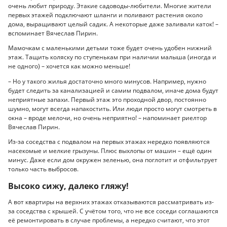
очень любит природу. Этакие садоводы-любители. Многие жители
первых этажей подключают шланги и поливают растения около
дома, выращивают целый садик. А некоторые даже заливали каток! –
вспоминает Вячеслав Пирин.
Мамочкам с маленькими детьми тоже будет очень удобен нижний
этаж. Тащить коляску по ступенькам при наличии малыша (иногда и
не одного) – хочется как можно меньше!
– Но у такого жилья достаточно много минусов. Например, нужно
будет следить за канализацией и самим подвалом, иначе дома будут
неприятные запахи. Первый этаж это проходной двор, постоянно
шумно, могут всегда напакостить. Или люди просто могут смотреть в
окна – вроде мелочи, но очень неприятно! – напоминает риелтор
Вячеслав Пирин.
Из-за соседства с подвалом на первых этажах нередко появляются
насекомые и мелкие грызуны. Плюс выхлопы от машин – ещё один
минус. Даже если дом окружен зеленью, она поглотит и отфильтрует
только часть выбросов.
Высоко сижу, далеко гляжу!
А вот квартиры на верхних этажах отказываются рассматривать из-
за соседства с крышей. С учётом того, что не все соседи соглашаются
её ремонтировать в случае проблемы, а нередко считают, что этот