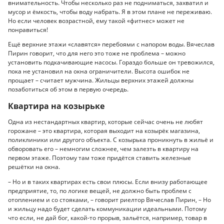
внимательность. Чтобы несколько раз не подниматься, захватил и
мусор и ёмкость, чтобы воду набрать. Я в этом плане не переживаю.
Но если человек возрастной, ему такой «фитнес» может не
понравиться!
Ещё верхние этажи «славятся» перебоями с напором воды. Вячеслав
Пирин говорит, что для него это тоже не проблема – можно
установить подкачивающие насосы. Гораздо больше он тревожился,
пока не установил на окна ограничители. Высота ошибок не
прощает – считает мужчина. Жильцы верхних этажей должны
позаботиться об этом в первую очередь.
Квартира на козырьке
Одна из нестандартных квартир, которые сейчас очень не любят
горожане – это квартира, которая выходит на козырёк магазина,
поликлиники или другого объекта. С козырька проникнуть в жильё и
обворовать его – немногим сложнее, чем залезть в квартиру на
первом этаже. Поэтому там тоже придётся ставить железные
решётки на окна.
– Но и в таких квартирах есть свои плюсы. Если внизу работающее
предприятие, то, по логике вещей, не должно быть проблем с
отоплением и со стояками, – говорит риелтор Вячеслав Пирин, – Но
и жильцу надо будет сделать коммуникации идеальными. Потому
что если, не дай бог, какой-то прорыв, зальётся, например, товар в