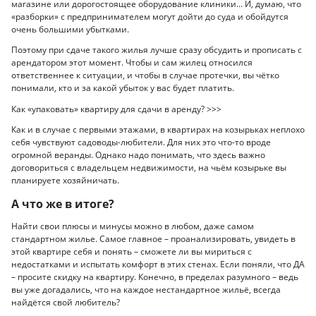
магазине или дорогостоящее оборудование клиники... И, думаю, что
«разборки» с предпринимателем могут дойти до суда и обойдутся
очень большими убытками.
Поэтому при сдаче такого жилья лучше сразу обсудить и прописать с
арендатором этот момент. Чтобы и сам жилец относился
ответственнее к ситуации, и чтобы в случае протечки, вы чётко
понимали, кто и за какой убыток у вас будет платить.
Как «упаковать» квартиру для сдачи в аренду? >>>
Как и в случае с первыми этажами, в квартирах на козырьках неплохо
себя чувствуют садоводы-любители. Для них это что-то вроде
огромной веранды. Однако надо понимать, что здесь важно
договориться с владельцем недвижимости, на чьём козырьке вы
планируете хозяйничать.
А что же в итоге?
Найти свои плюсы и минусы можно в любом, даже самом
стандартном жилье. Самое главное – проанализировать, увидеть в
этой квартире себя и понять – сможете ли вы мириться с
недостатками и испытать комфорт в этих стенах. Если поняли, что ДА
– просите скидку на квартиру. Конечно, в пределах разумного – ведь
вы уже догадались, что на каждое нестандартное жильё, всегда
найдётся свой любитель?