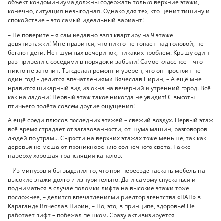
объект кондоминиума должны содержать только верхние этажи,
конечно, ситуация невыгодная. Однако для тех, кто ценит тишину и
спокойствие – это самый идеальный вариант!
– Не поверите – я сам недавно взял квартиру на 9 этаже
девятиэтажки! Мне нравится, что никто не топает над головой, не
бегают дети. Нет шумных вечеринок, никаких проблем. Крышу один
раз привели с соседями в порядок и забыли! Самое классное – что
никто не затопит. Ты сделал ремонт и уверен, что он простоит не
один год! – делится впечатлениями Вячеслав Пирин, – А ещё мне
нравится шикарный вид из окна на вечерний и утренний город. Всё
как на ладони! Первый этаж такое никогда не увидит! С высоты
птичьего полёта совсем другие ощущения!
А ещё среди плюсов последних этажей – свежий воздух. Первый этаж
всё время страдает от загазованности, от шума машин, разговоров
людей по утрам... Сырости на верхних этажах тоже меньше, так как
деревья не мешают проникновению солнечного света. Также
наверху хорошая трансляция каналов.
– Из минусов я бы выделил то, что при переезде таскать мебель на
высокие этажи долго и изнурительно. Да и самому спускаться и
подниматься в случае поломки лифта на высокие этажи тоже
посложнее, – делится впечатлениями риелтор агентства «ЦАН» в
Караганде Вячеслав Пирин, – Но, это, в принципе, здоровье! Не
работает лифт – побежал пешком. Сразу активизируется