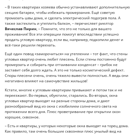
– В таких квартирах хозяева обычно устанавливают дополнительную
секцию батареи, чтобы избежать промерзания. Ещё советую
промазать швы дома, и сделать электрический подогрев пола. А
также застеклить и утеплить балкон, – перечисляет риелтор
Вячеслав Пирин
, – Помните, что это не только для вашего
проживания! Все эти операции помогут впоследствии успешно
продать угловую квартиру, если вы, например, подкопили денег и
всё-таки решили переехать.
Ещё один повод «заморочиться» на утеплении – тот факт, что стены
угловых квартир очень любит плесень. Если стены постоянно будут
промерзать и собирать при оттаивании конденсат – грибок не
заставит себя долго ждать. А это не только косметический дефект.
Споры плесени очень, очень тяжело вывести полностью. А ведь они
негативно влияют на самочувствие жильцов!
Кстати, многие к угловым квартирам привыкают и потом так и не
переезжают. Во-первых, обуютили, старались. Во-вторых, окна
угловых квартир выходят на разные стороны дома, и дают
разнообразный вид из окна с изобилием солнечного света на
протяжении всего дня. Плюс проветривание при открытии окон
хорошее, сквозное.
­– Есть и квартиры, у которых некоторые окна выходят на торец дома.
Как правило, там очень большие сквозняки плюс унылый вид на