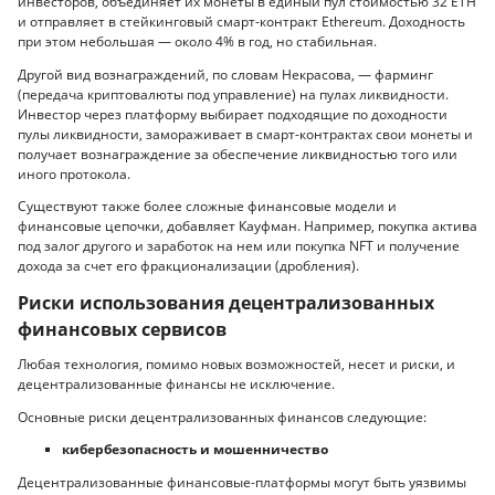
инвесторов, объединяет их монеты в единый пул стоимостью 32 ETH
и отправляет в стейкинговый смарт-контракт Ethereum. Доходность
при этом небольшая — около 4% в год, но стабильная.
Другой вид вознаграждений, по словам Некрасова, — фарминг
(передача криптовалюты под управление) на пулах ликвидности.
Инвестор через платформу выбирает подходящие по доходности
пулы ликвидности, замораживает в смарт-контрактах свои монеты и
получает вознаграждение за обеспечение ликвидностью того или
иного протокола.
Существуют также более сложные финансовые модели и
финансовые цепочки, добавляет Кауфман. Например, покупка актива
под залог другого и заработок на нем или покупка NFT и получение
дохода за счет его фракционализации (дробления).
Риски использования децентрализованных
финансовых сервисов
Любая технология, помимо новых возможностей, несет и риски, и
децентрализованные финансы не исключение.
Основные риски децентрализованных финансов следующие:
кибербезопасность и мошенничество
Децентрализованные финансовые-платформы могут быть уязвимы