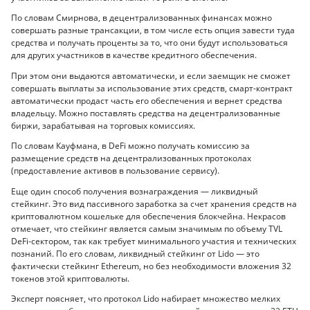
По словам Смирнова, в децентрализованных финансах можно
совершать разные трансакции, в том числе есть опция завести туда
средства и получать проценты за то, что они будут использоваться
для других участников в качестве кредитного обеспечения.
При этом они выдаются автоматически, и если заемщик не сможет
совершать выплаты за использование этих средств, смарт-контракт
автоматически продаст часть его обеспечения и вернет средства
владельцу. Можно поставлять средства на децентрализованные
биржи, зарабатывая на торговых комиссиях.
По словам Кауфмана, в DeFi можно получать комиссию за
размещение средств на децентрализованных протоколах
(предоставление активов в пользование сервису).
Еще один способ получения вознаграждения — ликвидный
стейкинг. Это вид пассивного заработка за счет хранения средств на
криптовалютном кошельке для обеспечения блокчейна. Некрасов
отмечает, что стейкинг является самым значимым по объему TVL
DeFi-сектором, так как требует минимального участия и технических
познаний. По его словам, ликвидный стейкинг от Lido — это
фактически стейкинг Ethereum, но без необходимости вложения 32
токенов этой криптовалюты.
Эксперт поясняет, что протокол Lido набирает множество мелких