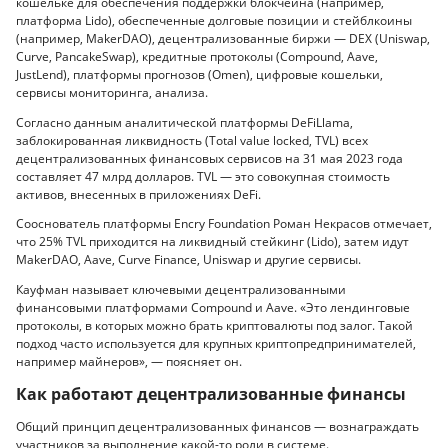
кошельке для обеспечения поддержки блокчейна (например,
платформа Lido), обеспеченные долговые позиции и стейблкоины
(например, MakerDAO), децентрализованные биржи — DEX (Uniswap,
Curve, PancakeSwap), кредитные протоколы (Compound, Aave,
JustLend), платформы прогнозов (Omen), цифровые кошельки,
сервисы мониторинга, анализа.
Согласно данным аналитической платформы DeFiLlama,
заблокированная ликвидность (Total value locked, TVL) всех
децентрализованных финансовых сервисов на 31 мая 2023 года
составляет 47 млрд долларов. TVL — это совокупная стоимость
активов, внесенных в приложениях DeFi.
Сооснователь платформы Encry Foundation Роман Некрасов отмечает,
что 25% TVL приходится на ликвидный стейкинг (Lido), затем идут
MakerDAO, Aave, Curve Finance, Uniswap и другие сервисы.
Кауфман называет ключевыми децентрализованными
финансовыми платформами Compound и Aave. «Это лендинговые
протоколы, в которых можно брать криптовалюты под залог. Такой
подход часто используется для крупных криптопредпринимателей,
например майнеров», — поясняет он.
Как работают децентрализованные финансы
Общий принцип децентрализованных финансов — вознаграждать
участников за выполнение какой-то роли в системе.