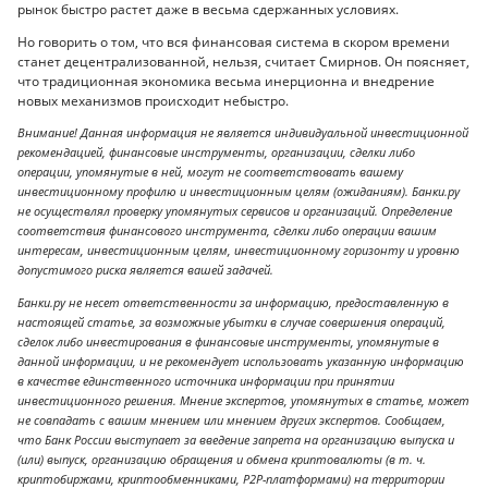
рынок быстро растет даже в весьма сдержанных условиях.
Но говорить о том, что вся финансовая система в скором времени
станет децентрализованной, нельзя, считает Смирнов. Он поясняет,
что традиционная экономика весьма инерционна и внедрение
новых механизмов происходит небыстро.
Внимание! Данная информация не является индивидуальной инвестиционной
рекомендацией, финансовые инструменты, организации, сделки либо
операции, упомянутые в ней, могут не соответствовать вашему
инвестиционному профилю и инвестиционным целям (ожиданиям). Банки.ру
не осуществлял проверку упомянутых сервисов и организаций. Определение
соответствия финансового инструмента, сделки либо операции вашим
интересам, инвестиционным целям, инвестиционному горизонту и уровню
допустимого риска является вашей задачей.
Банки.ру не несет ответственности за информацию, предоставленную в
настоящей статье, за возможные убытки в случае совершения операций,
сделок либо инвестирования в финансовые инструменты, упомянутые в
данной информации, и не рекомендует использовать указанную информацию
в качестве единственного источника информации при принятии
инвестиционного решения. Мнение экспертов, упомянутых в статье, может
не совпадать с вашим мнением или мнением других экспертов. Сообщаем,
что Банк России выступает за введение запрета на организацию выпуска и
(или) выпуск, организацию обращения и обмена криптовалюты (в т. ч.
криптобиржами, криптообменниками, P2P-платформами) на территории