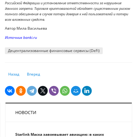
Российской Федерации и установление ответственности за нарушение
данного запрета. Торговля криптовалютой обладает существенным риском
полного обесценения в случае потери доверия к ней пользователей и потери
всех вложенных средств.
Автор Мила Васильева
Источник banki.ru
Децентрализованные финансовые сервисы (DeFi)
Предыдущий: Как получить медицинскую помощь, если есть большой 
Следующий: Шопинг без проблем: как защитить деньги на 
Назад
Вперед
НОВОСТИ
Starlink Маска завоевывает авиацию: в каких