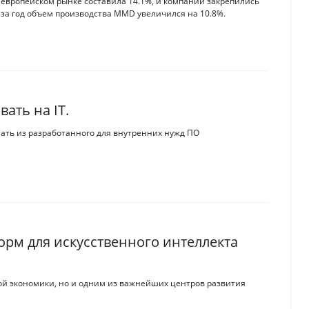
а европейском рынке составила 14.1%, и компании закрепились
то за год объем производства MMD увеличился на 10.8%.
ать на IТ.
ать из разработанного для внутренних нужд ПО
рм для искусственного интеллекта
вой экономики, но и одним из важнейших центров развития