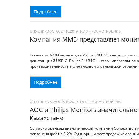
Подробнее
ОПУБЛИКОВАНО: 21.10.2019, 10:13
ПРОСМОТРОВ:
816
Компания MMD представляет монитор
Компания MMD анонсирует Philips 346B1C: сверхширокого
док-станцией USB-C. Philips 346B1C — это универсально
производительность в финансовой и банковской отрасли, 
Подробнее
ОПУБЛИКОВАНО: 18.10.2019, 15:31
ПРОСМОТРОВ:
765
AOC и Philips Monitors значительн
Казахстане
Согласно оценкам аналитической компании Context, во вт
регионе вырос на 3.2%. Суммарный рост продаж компаний