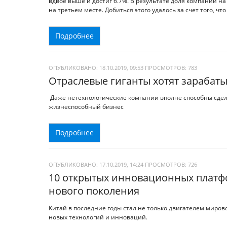
вдвое выше и достиг 6.7%. В результате доля компаний н
на третьем месте. Добиться этого удалось за счет того, ч
Подробнее
ОПУБЛИКОВАНО: 18.10.2019, 09:53
ПРОСМОТРОВ:
783
Отраслевые гиганты хотят зарабатыв
Даже нетехнологические компании вполне способны сдел
жизнеспособный бизнес
Подробнее
ОПУБЛИКОВАНО: 17.10.2019, 14:24
ПРОСМОТРОВ:
726
10 открытых инновационных платфо
нового поколения
Китай в последние годы стал не только двигателем миро
новых технологий и инноваций.